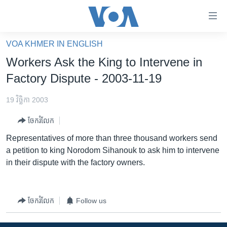
ភ្ជាប់​
ទៅ​
គេហទំព័រ​
VOA KHMER IN ENGLISH
កម្ពុជា
ទាក់ទង
Workers Ask the King to Intervene in
រំលង​
អន្តរជាតិ
Factory Dispute - 2003-11-19
និង​
អាមេរិក
ចូល​
19 វិច្ឆិកា 2003
ទៅ​​
ចិន
ទំព័រ​
ចែករំលែក
ហេឡូវីអូអេ
ព័ត៌មាន​​
Representatives of more than three thousand workers send
តែ​
កម្ពុជាច្នៃប្រតិដ្ឋ
a petition to king Norodom Sihanouk to ask him to intervene
ម្តង
in their dispute with the factory owners.
ព្រឹត្តិការណ៍ព័ត៌មាន
រំលង​
និង​
ទូរទស្សន៍ / វីដេអូ​
ចូល​
វិទ្យុ / ផតខាសថ៍
ចែករំលែក
Follow us
ទៅ​
ទំព័រ​
កម្មវិធីទាំងអស់