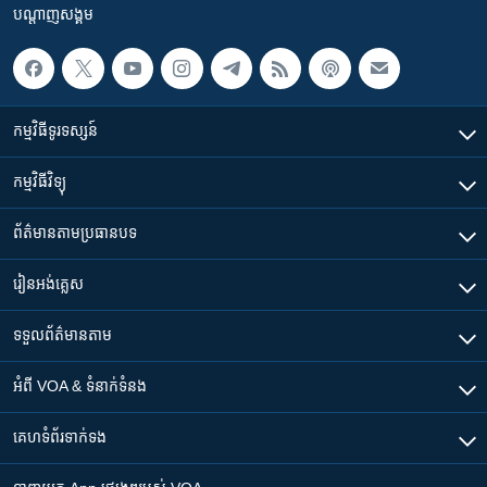
រចនា
បណ្តាញ​សង្គម
សម្ព័ន្ធ​
Khmer English
រំលង​
និង​
បណ្តាញ​សង្គម
ចូល​
កម្មវិធី​ទូរទស្សន៍
ទៅ​
កាន់​
កម្មវិធី​វិទ្យុ
ទំព័រ​
ភាសា
ស្វែង​
ព័ត៌មាន​តាមប្រធានបទ​
រក
រៀន​​អង់គ្លេស
ទទួល​ព័ត៌មាន​តាម
អំពី​ VOA & ទំនាក់ទំនង
គេហទំព័រ​​ទាក់ទង