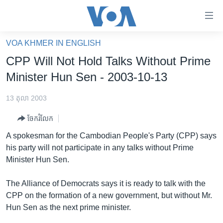
ភ្ជាប់​
ទៅ​
គេហទំព័រ​
VOA KHMER IN ENGLISH
កម្ពុជា
ទាក់ទង
CPP Will Not Hold Talks Without Prime
រំលង​
អន្តរជាតិ
Minister Hun Sen - 2003-10-13
និង​
អាមេរិក
ចូល​
13 តុលា 2003
ទៅ​​
ចិន
ទំព័រ​
ចែករំលែក
ហេឡូវីអូអេ
ព័ត៌មាន​​
A spokesman for the Cambodian People's Party (CPP) says
តែ​
កម្ពុជាច្នៃប្រតិដ្ឋ
his party will not participate in any talks without Prime
ម្តង
Minister Hun Sen.
ព្រឹត្តិការណ៍ព័ត៌មាន
រំលង​
និង​
ទូរទស្សន៍ / វីដេអូ​
The Alliance of Democrats says it is ready to talk with the
ចូល​
CPP on the formation of a new government, but without Mr.
វិទ្យុ / ផតខាសថ៍
ទៅ​
Hun Sen as the next prime minister.
ទំព័រ​
កម្មវិធីទាំងអស់