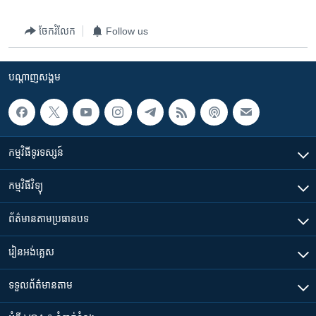
រចនា
សម្ព័ន្ធ​
Khmer English
ចែករំលែក
Follow us
រំលង​
និង​
បណ្តាញ​សង្គម
ចូល​
បណ្តាញ​សង្គម
ទៅ​
កាន់​
ទំព័រ​
ភាសា
ស្វែង​
កម្មវិធី​ទូរទស្សន៍
រក
កម្មវិធី​វិទ្យុ
ព័ត៌មាន​តាមប្រធានបទ​
រៀន​​អង់គ្លេស
ទទួល​ព័ត៌មាន​តាម