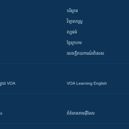
បរិស្ថាន
វិទ្យាសាស្រ្ត
វប្បធម៌
ខ្មែរក្រហម
សេចក្តីរាយការណ៍ពិសេស
ស​​ជាមួយ VOA
VOA Learning English
ts
ព័ត៌មាន​តាម​អ៊ីមែល