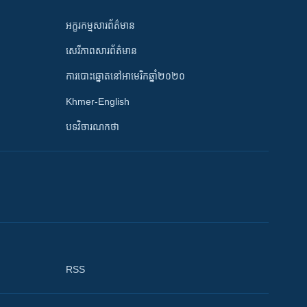
អក្ខរកម្មសារព័ត៌មាន
សេរីភាពសារព័ត៌មាន
ការបោះឆ្នោតនៅអាមេរិកឆ្នាំ២០២០
Khmer-English
បទវិចារណកថា
RSS