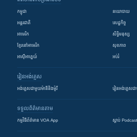
កម្ពុជា
នយោបាយ
អន្តរជាតិ
សេដ្ឋកិច្ច
អាមេរិក
សិទ្ធិមនុស្ស
ខ្មែរ​នៅអាមេរិក
សុខភាព
អាស៊ីអាគ្នេយ៍
អប់រំ
រៀន​​អង់គ្លេស
អង់គ្លេស​ជាមួយ​ម៉ានី​និង​ម៉ូរី
រៀន​​​​​​អង់គ្លេ
ទទួល​ព័ត៌មាន​តាម
កម្មវិធី​ព័ត៌មាន VOA App
ស្តាប់ Podcas