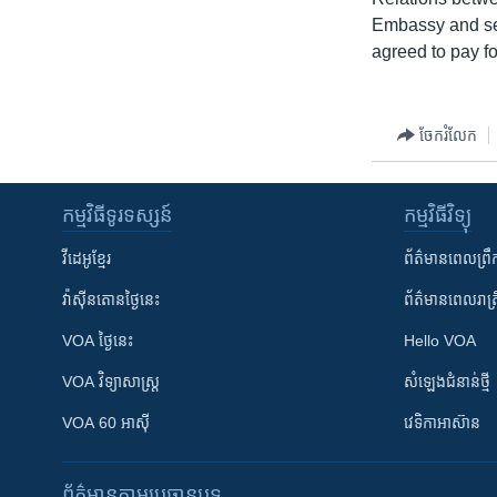
រចនា
Embassy and se
សម្ព័ន្ធ​
agreed to pay fo
រំលង​
និង​
ចូល​
ចែករំលែក
ទៅ​
កាន់​
ទំព័រ​
កម្មវិធី​ទូរទស្សន៍
កម្មវិធី​វិទ្យុ
ស្វែង​
រក
វីដេអូ​ខ្មែរ
ព័ត៌មាន​ពេល​ព្រឹ
វ៉ាស៊ីនតោន​ថ្ងៃ​នេះ
ព័ត៌មាន​​ពេល​រាត្រ
VOA ថ្ងៃនេះ
Hello VOA
VOA ​វិទ្យាសាស្ត្រ
សំឡេង​ជំនាន់​ថ្មី
VOA 60 អាស៊ី
វេទិកា​អាស៊ាន
ព័ត៌មាន​តាមប្រធានបទ​