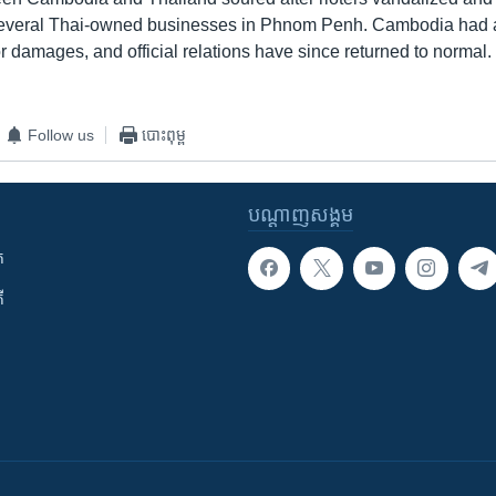
veral Thai-owned businesses in Phnom Penh. Cambodia had 
r damages, and official relations have since returned to normal.
Follow us
បោះពុម្ព
បណ្តាញ​សង្គម
ក
ី