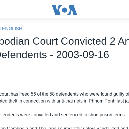
N ENGLISH
odian Court Convicted 2 An
Defendents - 2003-09-16
urt has freed 56 of the 58 defendents who were found guilty of
mpted theft in connection with anti-thai riots in Phnom Penh last j
defendents were convicted and sentenced to short prison terms.
en Cambodia and Thailand soured after rioters vandalized and s