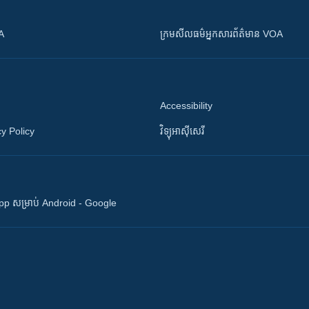
OA
ក្រម​​​សីលធម៌​​​អ្នក​​​សារព័ត៌មាន VOA
Accessibility
y Policy
វិទ្យុ​អាស៊ី​សេរី
 App សម្រាប់ Android - Google