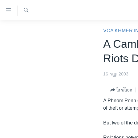
ភ្ជាប់​
ទៅ​
គេហទំព័រ​
ស្វែង​
កម្ពុជា
រក
VOA KHMER I
ទាក់ទង
អន្តរជាតិ
A Camb
រំលង​
និង​
អាមេរិក
Riots 
ចូល​
ចិន
ទៅ​​
ទំព័រ​
ហេឡូវីអូអេ
16 កញ្ញា 2003
ព័ត៌មាន​​
កម្ពុជាច្នៃប្រតិដ្ឋ
តែ​
ចែករំលែក
ម្តង
ព្រឹត្តិការណ៍ព័ត៌មាន
A Phnom Penh co
រំលង​
ទូរទស្សន៍ / វីដេអូ​
of theft or atte
និង​
ចូល​
វិទ្យុ / ផតខាសថ៍
But two of the 
ទៅ​
កម្មវិធីទាំងអស់
ទំព័រ​
Relations betwe