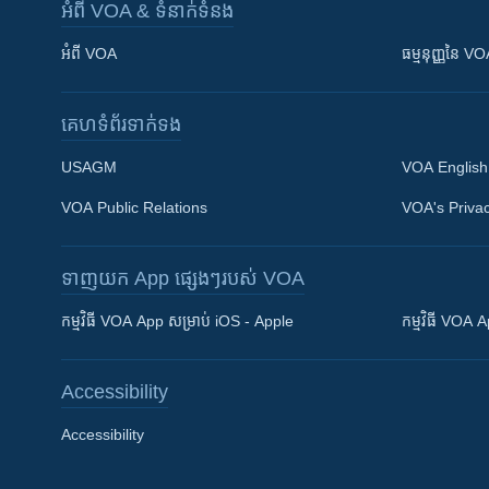
អំពី​ VOA & ទំនាក់ទំនង
អំពី​ VOA
ធម្មនុញ្ញ​នៃ V
គេហទំព័រ​​ទាក់ទង
USAGM
VOA English
VOA Public Relations
VOA's Privac
ទាញយក​ App ផ្សេងៗ​របស់​ VOA
Khmer English
កម្មវិធី​ VOA App សម្រាប់ iOS - Apple
កម្មវិធី​ VOA
បណ្តាញ​សង្គម
Accessibility
Accessibility
ភាសា