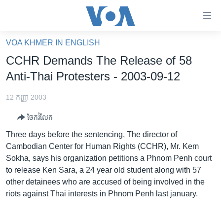
ភ្ជាប់​
ទៅ​
គេហទំព័រ​
VOA KHMER IN ENGLISH
កម្ពុជា
ទាក់ទង
CCHR Demands The Release of 58
រំលង​
អន្តរជាតិ
Anti-Thai Protesters - 2003-09-12
និង​
អាមេរិក
ចូល​
12 កញ្ញា 2003
ទៅ​​
ចិន
ទំព័រ​
ចែករំលែក
ហេឡូវីអូអេ
ព័ត៌មាន​​
Three days before the sentencing, The director of
តែ​
កម្ពុជាច្នៃប្រតិដ្ឋ
Cambodian Center for Human Rights (CCHR), Mr. Kem
ម្តង
Sokha, says his organization petitions a Phnom Penh court
ព្រឹត្តិការណ៍ព័ត៌មាន
រំលង​
to release Ken Sara, a 24 year old student along with 57
និង​
ទូរទស្សន៍ / វីដេអូ​
other detainees who are accused of being involved in the
ចូល​
riots against Thai interests in Phnom Penh last january.
វិទ្យុ / ផតខាសថ៍
ទៅ​
ទំព័រ​
កម្មវិធីទាំងអស់