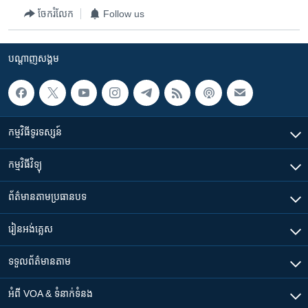
រចនា
ចែករំលែក
Follow us
សម្ព័ន្ធ​
Khmer English
រំលង​
និង​
បណ្តាញ​សង្គម
បណ្តាញ​សង្គម
ចូល​
ទៅ​
កាន់​
ទំព័រ​
ភាសា
កម្មវិធី​ទូរទស្សន៍
ស្វែង​
រក
កម្មវិធី​វិទ្យុ
ព័ត៌មាន​តាមប្រធានបទ​
រៀន​​អង់គ្លេស
ទទួល​ព័ត៌មាន​តាម
អំពី​ VOA & ទំនាក់ទំនង