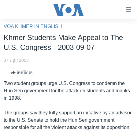
ភ្ជាប់​
ទៅ​
គេហទំព័រ​
VOA KHMER IN ENGLISH
កម្ពុជា
ទាក់ទង
Khmer Students Make Appeal to The
រំលង​
អន្តរជាតិ
U.S. Congress - 2003-09-07
និង​
អាមេរិក
ចូល​
07 កញ្ញា 2003
ទៅ​​
ចិន
ទំព័រ​
ចែករំលែក
ហេឡូវីអូអេ
ព័ត៌មាន​​
Two student groups urge U.S. Congress to condemn the
តែ​
កម្ពុជាច្នៃប្រតិដ្ឋ
Hun Sen government for the attack on students and monks
ម្តង
in 1998.
ព្រឹត្តិការណ៍ព័ត៌មាន
រំលង​
និង​
ទូរទស្សន៍ / វីដេអូ​
The groups say they fully support an initiative by an advisor
ចូល​
to the U.S. Senate to hold the Hun Sen government
វិទ្យុ / ផតខាសថ៍
ទៅ​
responsible for all the violent attacks against its opposition.
ទំព័រ​
កម្មវិធីទាំងអស់