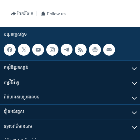
រចនា
សម្ព័ន្ធ​
Khmer English
ចែករំលែក
Follow us
រំលង​
និង​
បណ្តាញ​សង្គម
ចូល​
បណ្តាញ​សង្គម
ទៅ​
កាន់​
ទំព័រ​
ភាសា
ស្វែង​
កម្មវិធី​ទូរទស្សន៍
រក
កម្មវិធី​វិទ្យុ
ព័ត៌មាន​តាមប្រធានបទ​
រៀន​​អង់គ្លេស
ទទួល​ព័ត៌មាន​តាម