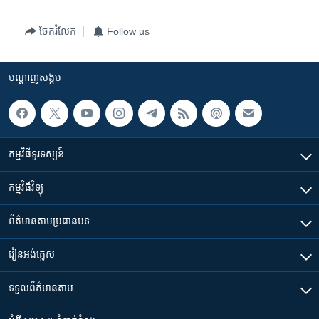
រចនា
សម្ព័ន្ធ​
Khmer English
ចែករំលែក
Follow us
រំលង​
និង​
បណ្តាញ​សង្គម
ចូល​
បណ្តាញ​សង្គម
ទៅ​
កាន់​
ទំព័រ​
ភាសា
ស្វែង​
កម្មវិធី​ទូរទស្សន៍
រក
កម្មវិធី​វិទ្យុ
ព័ត៌មាន​តាមប្រធានបទ​
រៀន​​អង់គ្លេស
ទទួល​ព័ត៌មាន​តាម