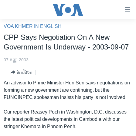
ភ្ជាប់​
ទៅ​
គេហទំព័រ​
VOA KHMER IN ENGLISH
កម្ពុជា
ទាក់ទង
CPP Says Negotiation On A New
រំលង​
អន្តរជាតិ
Government Is Underway - 2003-09-07
និង​
អាមេរិក
ចូល​
07 កញ្ញា 2003
ទៅ​​
ចិន
ទំព័រ​
ចែករំលែក
ហេឡូវីអូអេ
ព័ត៌មាន​​
An advisor to Prime Minister Hun Sen says negotiations on
តែ​
កម្ពុជាច្នៃប្រតិដ្ឋ
forming a new government are continuing, but the
ម្តង
FUNCINPEC spokesman insists his party is not involved.
ព្រឹត្តិការណ៍ព័ត៌មាន
រំលង​
និង​
ទូរទស្សន៍ / វីដេអូ​
Our reporter Reasey Poch in Washington, D.C. discusses
ចូល​
the latest political developments in Cambodia with our
វិទ្យុ / ផតខាសថ៍
ទៅ​
stringer Khemara in Phnom Penh.
ទំព័រ​
កម្មវិធីទាំងអស់