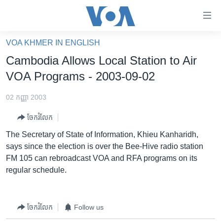
ភ្ជាប់​
ទៅ​
គេហទំព័រ​
VOA KHMER IN ENGLISH
កម្ពុជា
ទាក់ទង
Cambodia Allows Local Station to Air
រំលង​
អន្តរជាតិ
VOA Programs - 2003-09-02
និង​
អាមេរិក
ចូល​
02 កញ្ញា 2003
ទៅ​​
ចិន
ទំព័រ​
ចែករំលែក
ហេឡូវីអូអេ
ព័ត៌មាន​​
The Secretary of State of Information, Khieu Kanharidh,
តែ​
កម្ពុជាច្នៃប្រតិដ្ឋ
says since the election is over the Bee-Hive radio station
ម្តង
FM 105 can rebroadcast VOA and RFA programs on its
ព្រឹត្តិការណ៍ព័ត៌មាន
រំលង​
regular schedule.
និង​
ទូរទស្សន៍ / វីដេអូ​
ចូល​
វិទ្យុ / ផតខាសថ៍
ទៅ​
ចែករំលែក
Follow us
ទំព័រ​
កម្មវិធីទាំងអស់