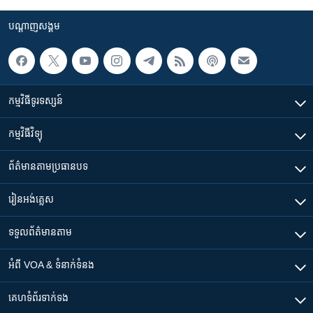
រចនា
សម្ព័ន្ធ​
Khmer English
បណ្តាញ​សង្គម
រំលង​
និង​
បណ្តាញ​សង្គម
ចូល​
ទៅ​
កម្មវិធី​ទូរទស្សន៍
កាន់​
ទំព័រ​
ភាសា
កម្មវិធី​វិទ្យុ
ស្វែង​
រក
ព័ត៌មាន​តាមប្រធានបទ​
រៀន​​អង់គ្លេស
ទទួល​ព័ត៌មាន​តាម
អំពី​ VOA & ទំនាក់ទំនង
គេហទំព័រ​​ទាក់ទង