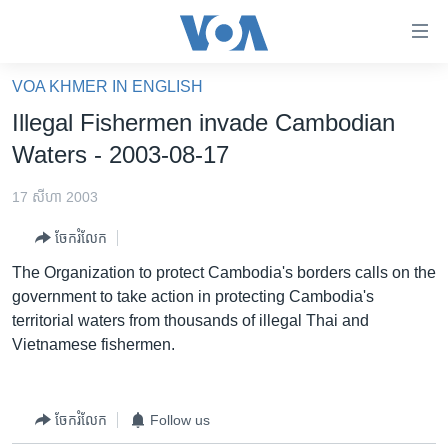
ភ្ជាប់​
ទៅ​
គេហទំព័រ​
VOA KHMER IN ENGLISH
កម្ពុជា
ទាក់ទង
Illegal Fishermen invade Cambodian
រំលង​
អន្តរជាតិ
Waters - 2003-08-17
និង​
អាមេរិក
ចូល​
17 សីហា 2003
ទៅ​​
ចិន
ទំព័រ​
ចែករំលែក
ហេឡូវីអូអេ
ព័ត៌មាន​​
The Organization to protect Cambodia's borders calls on the
តែ​
កម្ពុជាច្នៃប្រតិដ្ឋ
government to take action in protecting Cambodia's
ម្តង
territorial waters from thousands of illegal Thai and
ព្រឹត្តិការណ៍ព័ត៌មាន
រំលង​
Vietnamese fishermen.
និង​
ទូរទស្សន៍ / វីដេអូ​
ចូល​
វិទ្យុ / ផតខាសថ៍
ទៅ​
ចែករំលែក
Follow us
ទំព័រ​
កម្មវិធីទាំងអស់