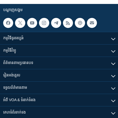
រចនា
សម្ព័ន្ធ​
Khmer English
បណ្តាញ​សង្គម
រំលង​
និង​
បណ្តាញ​សង្គម
ចូល​
ទៅ​
កម្មវិធី​ទូរទស្សន៍
កាន់​
ទំព័រ​
ភាសា
កម្មវិធី​វិទ្យុ
ស្វែង​
រក
ព័ត៌មាន​តាមប្រធានបទ​
រៀន​​អង់គ្លេស
ទទួល​ព័ត៌មាន​តាម
អំពី​ VOA & ទំនាក់ទំនង
គេហទំព័រ​​ទាក់ទង