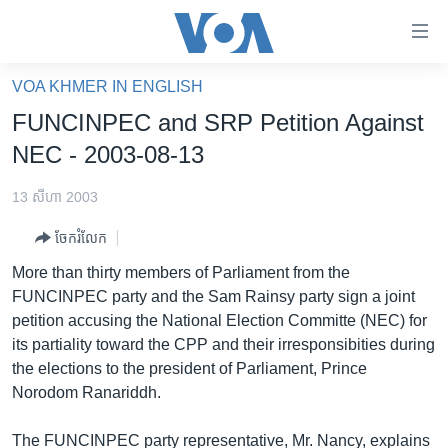
ភ្ជាប់​
ទៅ​
គេហទំព័រ​
VOA KHMER IN ENGLISH
កម្ពុជា
ទាក់ទង
FUNCINPEC and SRP Petition Against
រំលង​
អន្តរជាតិ
NEC - 2003-08-13
និង​
អាមេរិក
ចូល​
13 សីហា 2003
ទៅ​​
ចិន
ទំព័រ​
ចែករំលែក
ហេឡូវីអូអេ
ព័ត៌មាន​​
More than thirty members of Parliament from the
តែ​
កម្ពុជាច្នៃប្រតិដ្ឋ
FUNCINPEC party and the Sam Rainsy party sign a joint
ម្តង
petition accusing the National Election Committe (NEC) for
ព្រឹត្តិការណ៍ព័ត៌មាន
រំលង​
its partiality toward the CPP and their irresponsibities during
និង​
ទូរទស្សន៍ / វីដេអូ​
the elections to the president of Parliament, Prince
ចូល​
Norodom Ranariddh.
វិទ្យុ / ផតខាសថ៍
ទៅ​
ទំព័រ​
កម្មវិធីទាំងអស់
The FUNCINPEC party representative, Mr. Nancy, explains