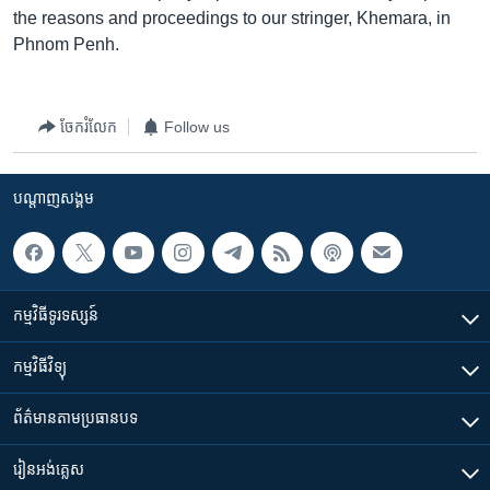
រចនា
the reasons and proceedings to our stringer, Khemara, in
សម្ព័ន្ធ​
Khmer English
Phnom Penh.
រំលង​
និង​
បណ្តាញ​សង្គម
ចូល​
ចែករំលែក
Follow us
ទៅ​
កាន់​
ទំព័រ​
បណ្តាញ​សង្គម
ភាសា
ស្វែង​
រក
កម្មវិធី​ទូរទស្សន៍
កម្មវិធី​វិទ្យុ
ព័ត៌មាន​តាមប្រធានបទ​
រៀន​​អង់គ្លេស