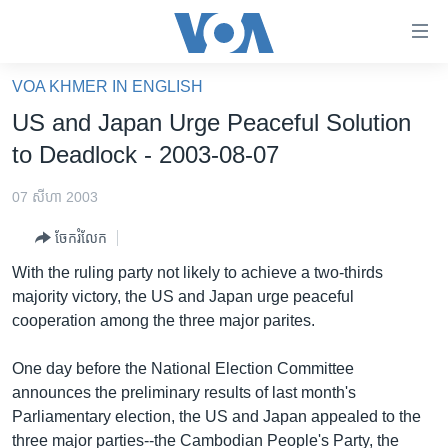
ភ្ជាប់​
ទៅ​
គេហទំព័រ​
VOA KHMER IN ENGLISH
កម្ពុជា
ទាក់ទង
US and Japan Urge Peaceful Solution
រំលង​
អន្តរជាតិ
to Deadlock - 2003-08-07
និង​
អាមេរិក
ចូល​
07 សីហា 2003
ទៅ​​
ចិន
ទំព័រ​
ចែករំលែក
ហេឡូវីអូអេ
ព័ត៌មាន​​
With the ruling party not likely to achieve a two-thirds
តែ​
កម្ពុជាច្នៃប្រតិដ្ឋ
majority victory, the US and Japan urge peaceful
ម្តង
cooperation among the three major parites.
ព្រឹត្តិការណ៍ព័ត៌មាន
រំលង​
និង​
ទូរទស្សន៍ / វីដេអូ​
One day before the National Election Committee
ចូល​
announces the preliminary results of last month's
វិទ្យុ / ផតខាសថ៍
ទៅ​
Parliamentary election, the US and Japan appealed to the
ទំព័រ​
កម្មវិធីទាំងអស់
three major parties--the Cambodian People's Party, the