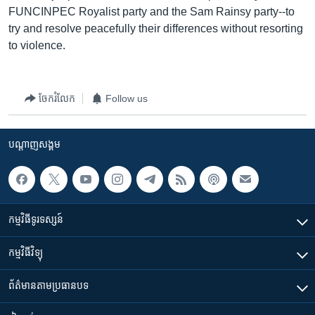
រចនា
FUNCINPEC Royalist party and the Sam Rainsy party--to
សម្ព័ន្ធ​
Khmer English
try and resolve peacefully their differences without resorting
រំលង​
to violence.
និង​
បណ្តាញ​សង្គម
ចូល​
ទៅ​
ចែករំលែក
Follow us
កាន់​
ទំព័រ​
ភាសា
ស្វែង​
បណ្តាញ​សង្គម
រក
កម្មវិធី​ទូរទស្សន៍
កម្មវិធី​វិទ្យុ
ព័ត៌មាន​តាមប្រធានបទ​