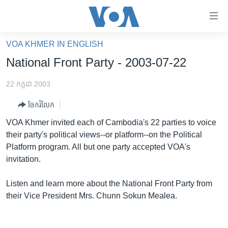
ភ្ជាប់​
ទៅ​
គេហទំព័រ​
VOA KHMER IN ENGLISH
កម្ពុជា
ទាក់ទង
National Front Party - 2003-07-22
រំលង​
អន្តរជាតិ
និង​
22 កក្កដា 2003
អាមេរិក
ចូល​
ចែករំលែក
ទៅ​​
ចិន
ទំព័រ​
VOA Khmer invited each of Cambodia's 22 parties to voice
ហេឡូវីអូអេ
ព័ត៌មាន​​
their party's political views--or platform--on the Political
តែ​
កម្ពុជាច្នៃប្រតិដ្ឋ
Platform program. All but one party accepted VOA's
ម្តង
invitation.
ព្រឹត្តិការណ៍ព័ត៌មាន
រំលង​
និង​
ទូរទស្សន៍ / វីដេអូ​
Listen and learn more about the National Front Party from
ចូល​
their Vice President Mrs. Chunn Sokun Mealea.
វិទ្យុ / ផតខាសថ៍
ទៅ​
ទំព័រ​
កម្មវិធីទាំងអស់