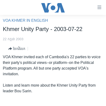
ភ្ជាប់​
ទៅ​
គេហទំព័រ​
VOA KHMER IN ENGLISH
កម្ពុជា
ទាក់ទង
Khmer Unity Party - 2003-07-22
រំលង​
អន្តរជាតិ
និង​
22 កក្កដា 2003
អាមេរិក
ចូល​
ចែករំលែក
ទៅ​​
ចិន
ទំព័រ​
VOA Khmer invited each of Cambodia's 22 parties to voice
ហេឡូវីអូអេ
ព័ត៌មាន​​
their party's political views--or platform--on the Political
តែ​
កម្ពុជាច្នៃប្រតិដ្ឋ
Platform program. All but one party accepted VOA's
ម្តង
invitation.
ព្រឹត្តិការណ៍ព័ត៌មាន
រំលង​
និង​
ទូរទស្សន៍ / វីដេអូ​
Listen and learn more about the Khmer Unity Party from
ចូល​
leader Bou Sarin.
វិទ្យុ / ផតខាសថ៍
ទៅ​
ទំព័រ​
កម្មវិធីទាំងអស់