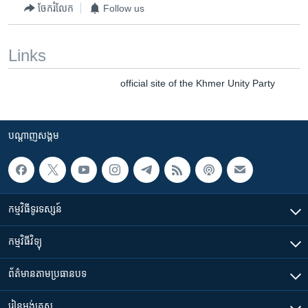
រចនា
ចែករំលែក
Follow us
សម្ព័ន្ធ​
Khmer English
រំលង​
និង​
Links
បណ្តាញ​សង្គម
ចូល​
official site of the Khmer Unity Party
ទៅ​
កាន់​
ទំព័រ​
ភាសា
ស្វែង​
បណ្តាញ​សង្គម
រក
កម្មវិធី​ទូរទស្សន៍
កម្មវិធី​វិទ្យុ
ព័ត៌មាន​តាមប្រធានបទ​
រៀន​​អង់គ្លេស