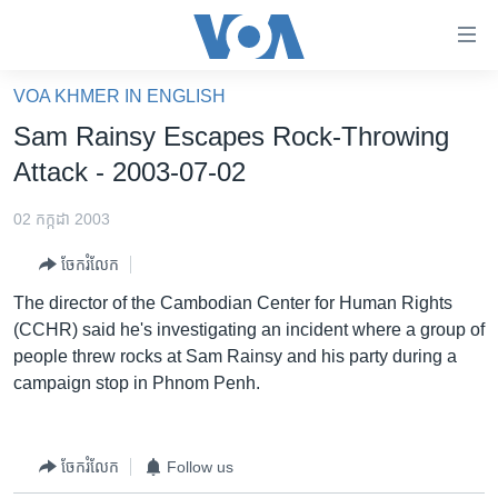
ភ្ជាប់​
ទៅ​
គេហទំព័រ​
VOA KHMER IN ENGLISH
កម្ពុជា
ទាក់ទង
Sam Rainsy Escapes Rock-Throwing
រំលង​
អន្តរជាតិ
Attack - 2003-07-02
និង​
អាមេរិក
ចូល​
02 កក្កដា 2003
ទៅ​​
ចិន
ទំព័រ​
ចែករំលែក
ហេឡូវីអូអេ
ព័ត៌មាន​​
The director of the Cambodian Center for Human Rights
តែ​
កម្ពុជាច្នៃប្រតិដ្ឋ
(CCHR) said he's investigating an incident where a group of
ម្តង
people threw rocks at Sam Rainsy and his party during a
ព្រឹត្តិការណ៍ព័ត៌មាន
រំលង​
campaign stop in Phnom Penh.
និង​
ទូរទស្សន៍ / វីដេអូ​
ចូល​
វិទ្យុ / ផតខាសថ៍
ទៅ​
ចែករំលែក
Follow us
ទំព័រ​
កម្មវិធីទាំងអស់