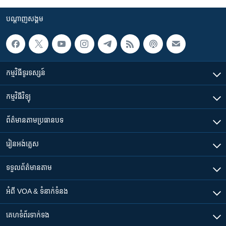
រចនា
សម្ព័ន្ធ​
Khmer English
បណ្តាញ​សង្គម
រំលង​
និង​
បណ្តាញ​សង្គម
ចូល​
ទៅ​
កម្មវិធី​ទូរទស្សន៍
កាន់​
ទំព័រ​
ភាសា
កម្មវិធី​វិទ្យុ
ស្វែង​
រក
ព័ត៌មាន​តាមប្រធានបទ​
រៀន​​អង់គ្លេស
ទទួល​ព័ត៌មាន​តាម
អំពី​ VOA & ទំនាក់ទំនង
គេហទំព័រ​​ទាក់ទង