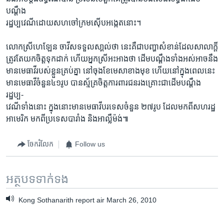
បណ្ដឹង
រដ្ឋប្បវេណីដោយសហចៅក្រមស៊ើបអង្កេតនោះ។
លោកស្រីហេឡែន ចាវីសទទួលសា្គល់ថា នេះគឺជាបញ្ហាសំខាន់ដែលសាលាក្ដី
ត្រូវតែយកចិត្តទុកដាក់ ហើយអ្នកស្រីអះអាងថា ដើមបណ្ដឹងទាំងអស់អាចនឹង
មានមេធាវីរបស់ខ្លួនគ្រប់គ្នា នៅចុងខែមេសាខាងមុខ ហើយនៅក្នុងពេលនេះ
មានមេធាវីចំនួន៤១រូប បានស្ម័គ្រចិត្តការពារជនរងគ្រោះជាដើមបណ្ដឹង
រដ្ឋប្ប-
វេណីទាំងនោះ ក្នុងនោះមានមេធាវីបរទេសចំនួន ២៧រូប ដែលមកពីសហរដ្ឋ
អាមេរិក មកពីប្រទេសបារាំង និងអាល្លឺម៉ង់៕
ចែករំលែក
Follow us
អត្ថបទ​ទាក់ទង
Kong Sothanarith report air March 26, 2010