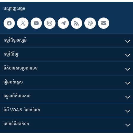
បណ្តាញ​សង្គម
កម្មវិធី​ទូរទស្សន៍
កម្មវិធី​វិទ្យុ
ព័ត៌មាន​តាមប្រធានបទ​
រៀន​​អង់គ្លេស
ទទួល​ព័ត៌មាន​តាម
អំពី​ VOA & ទំនាក់ទំនង
គេហទំព័រ​​ទាក់ទង