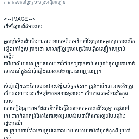
រចនា
ការកាត់ទោសខ្មែរក្រហមគួរបង្កើនល្បឿន
សម្ព័ន្ធ​
Khmer English
រំលង​
<!-- IMAGE -->
និង​
ដើម្បីស្តាប់ព័ត៌មាននេះ
បណ្តាញ​សង្គម
ចូល​
ទៅ​
អ្នកឃ្លាំមើលដំណើរការកាត់ទោសអតីតមេដឹកនាំខ្មែរក្រហមមួយរូបបានលើក
កាន់​
ឡើងនៅថ្ងៃសុក្រនេះថា សាលាក្ដីខ្មែរក្រហមគួរតែបង្កើនល្បឿនសម្រាប់
ទំព័រ​
បង្កើត
ភាសា
ស្វែង​
ការិយាល័យរបស់ក្រុមសហមេធាវីនាំមុខឲ្យបានឆាប់ សម្រាប់ចូលរួមការកាត់
រក
ទោសនៅក្នុងសំណុំរឿងលេខ០០២ ឲ្យបានពេញលេញ។
សំណុំរឿងនេះ ដែលមានជនសង្ស័យចំនួន៥នាក់ ត្រូវគេរំពឹងថា អាចនឹងត្រូវ
បើកសវនាការនៅដើមឆ្នាំ២០១១ខាងមុខនេះ។ បើយោងតាមវិធានផ្ទៃក្នុង
របស់
សាលាក្ដីខ្មែរក្រហម ដែលទើបនឹងធ្វើវិសោធនកម្មកាលពីខែកុម្ភៈ កន្លងទៅ
នេះ បានកំណត់ព្រំដែននៃការចូលរួមរបស់មេធាវីតំណាងឲ្យដើមបណ្ដឹង
រដ្ឋប្បវេណី
ថា ក្រុមមេធាវីទាំងនោះត្រូវតំណាងដោយសហមេធាវីនាំមុខចំនួនពីររូបនៅ
គ្រប់