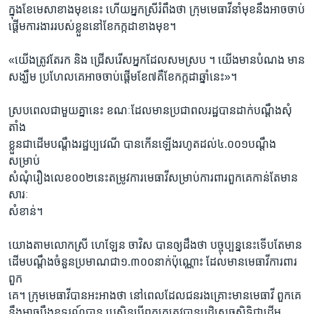
ក្នុងខែមេសាខាងមុខនេះ ហើយអ្នកស្រីរំពឹងថា ក្រុមមេធាវីនាំមុខនឹងអាចចាប់
ផ្ដើមការងាររបស់ខ្លួននៅខែកក្កដាខាងមុខ។
«យើងត្រូវតែរក និង ជ្រើសរើសអ្នកដែលសមស្រប ។ យើងមានបំណង មាន
សង្ឃឹម ប្រហែលគេអាចចាប់ផ្ដើមខែ៧គឺខែកក្កដាឆ្នាំនេះ»។
ស្របពេលជាមួយគ្នានេះ ខណៈដែលមានប្រជាពលរដ្ឋបានដាក់បណ្ដឹងសុំ
តាំង
ខ្លួនជាដើមបណ្ដឹងរដ្ឋប្បវេណី បានកើនឡើងរហូតដល់៤.០០១បណ្ដឹង
សម្រាប់
សំណុំរឿងលេខ០០២នេះតម្រូវការមេធាវីសម្រាប់ការពារពួកគេកាន់តែមាន
សារៈ
សំខាន់។
យោងតាមលោកស្រី ហេឡែន ចាវិស បានឲ្យដឹងថា បច្ចុប្បន្ននេះទើបតែមាន
ដើមបណ្ដឹងចំនួនប្រមាណជា១.៣០០នាក់ប៉ុណ្ណោះ ដែលមានមេធាវីការពារ
ពួក
គេ។ ក្រុមមេធាវីបានអះអាងថា នៅពេលដែលជនរងគ្រោះមានមេធាវី ពួកគេ
នឹងអាចប្ដឹងឧទ្ធរណ៍បាន ប្រសិនបើពួកគេត្រូវបានបដិសេធសិទ្ធិជាដើម