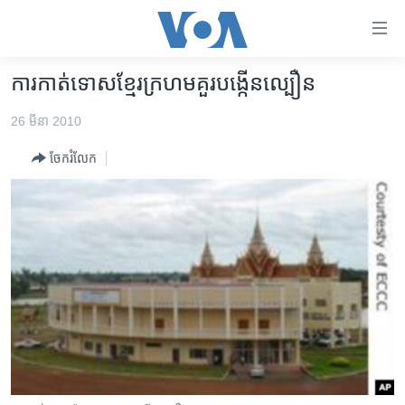
ភ្ជាប់​
ទៅ​
គេហទំព័រ​
ការកាត់ទោសខ្មែរក្រហមគួរបង្កើនល្បឿន
កម្ពុជា
ទាក់ទង
26 មីនា 2010
រំលង​
អន្តរជាតិ
និង​
ចែករំលែក
អាមេរិក
ចូល​
ទៅ​​
ចិន
ទំព័រ​
ហេឡូវីអូអេ
ព័ត៌មាន​​
តែ​
កម្ពុជាច្នៃប្រតិដ្ឋ
ម្តង
ព្រឹត្តិការណ៍ព័ត៌មាន
រំលង​
និង​
ទូរទស្សន៍ / វីដេអូ​
ចូល​
វិទ្យុ / ផតខាសថ៍
ទៅ​
ទំព័រ​
កម្មវិធីទាំងអស់