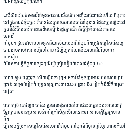
ដើមបណ្ដឹងរដ្ឋប្បវេណី។
«បើសិនរៀបចំមេធាវីនាំមុខមានការយឺតយ៉ាវ អញ្ចឹងវាប៉ះពាល់ហើយ ពីព្រោះ
នៅក្នុងការជំនុំជម្រះ គឺមានតែវត្តមានរបស់មេធាវីនាំមុខទេ ដែលត្រូវឡើងនៅ
ក្នុងនីតិវិធីមេធាវីការពារដើមបណ្ដឹងរដ្ឋប្បវេណី គឺធ្វើអ្វីទាំងអស់តាមរយៈ
មេធាវី
នាំមុខ។ ដូនេះវាទាមទារឲ្យការិយាល័យមេធាវីនាំមុខនឹងត្រូវតែជ្រើសរើសឲ្យ
បានឆាប់តាមតែអាចធ្វើទៅបាន ដើម្បីឲ្យការិយាល័យមេធាវីនាំមុខនេះ
អាចរៀប
ចំផែនការធ្វើកិច្ចការផ្សេងៗដើម្បីត្រៀមរៀបចំពេលជំនុំជម្រះ»។
លោក ឡុង បញ្ញាវុធ លើកឡើងថា ក្រុមមេធាវីនាំមុខត្រូវមានពេលវេលាគ្រប់
គ្រាន់ សម្រាប់រៀបចំយុទ្ធសាស្រ្តការពារជនរងគ្រោះ និង រៀបចំនីតិវិធីផ្សេងៗ
ទៀត។
លោកស្រី ហេឡែន ចាវីស ប្រធានអង្គភាពគាំពារជនរងគ្រោះរបស់សាលាក្ដី
ខ្មែរក្រហមមានប្រសាសន៍នៅក្រៅសិក្ខាសិលានោះថា សាលាក្ដីខ្មែរក្រហម
នឹង
ធ្វើសេចក្ដីប្រកាសជ្រើសរើសមេធាវីនាំមុខ នៅមុនពិធីចូលឆ្នាំខ្មែរ ពោលគឺនៅ