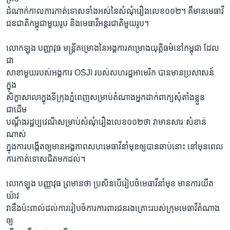
ដំណាក់កាលការកាត់ទោសទាំងអស់នៃសំណុំរឿងលេខ០០២។ គឺមានមេធាវី
ជនជាតិកម្ពុជាមួយរូប និងមេធាវីអន្ដរជាតិមួយរូប។
លោកឡុង បញ្ញាវុធ មន្ដ្រីគម្រោងនៃអង្គការគម្រោងយុត្តិធម៌នៅកម្ពុជា ដែល
ជា
សាខាមួយរបស់អង្គការ OSJI របស់សហរដ្ឋអាមេរិក បានមានប្រសាសន៍
ក្នុង
សិក្ខាសាលាក្នុងទីក្រុងភ្នំពេញសម្រាប់តំណាងអ្នកដាក់ពាក្យសុំតាំងខ្លួន
ជាដើម
បណ្ដឹងរដ្ឋប្បវេណីសម្រាប់សំណុំរឿងលេខ០០២ថា វាមានសារៈសំខាន់
ណាស់
ក្នុងការបង្កើតឲ្យមានអង្គភាពសហមេធាវីនាំមុខឲ្យបានឆាប់នោះ នៅមុនពេល
ការកាត់ទោសជិតមកដល់។
លោកឡុង បញ្ញាវុធ ព្រមានថា ប្រសិនបើរៀបចំមេធាវីនាំមុខ មានការយឺត
យ៉ាវ
វានឹងប៉ះពាល់ដល់ការរៀបចំការការពារជនរងគ្រោះរបស់ក្រុមមេធាវីតំណាង
ឲ្យ