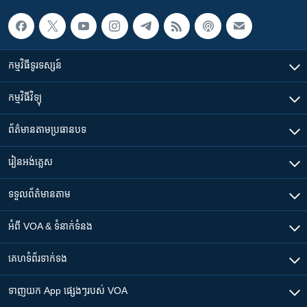
កម្មវិធី​ទូរទស្សន៍
កម្មវិធី​វិទ្យុ
ព័ត៌មាន​តាមប្រធានបទ​
រៀន​​អង់គ្លេស
ទទួល​ព័ត៌មាន​តាម
អំពី​ VOA & ទំនាក់ទំនង
គេហទំព័រ​​ទាក់ទង
ទាញយក​ App ផ្សេងៗ​របស់​ VOA