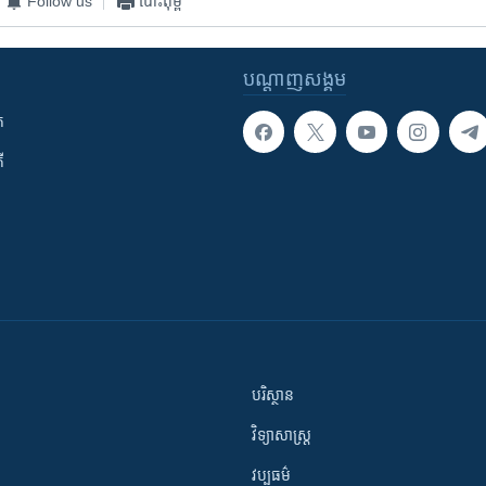
Follow us
បោះពុម្ព
បណ្តាញ​សង្គម
ក
ី
បរិស្ថាន
វិទ្យាសាស្រ្ត
វប្បធម៌