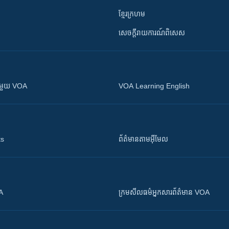
ខ្មែរក្រហម
សេចក្តីរាយការណ៍ពិសេស
ស​​ជាមួយ VOA
VOA Learning English
ts
ព័ត៌មាន​តាម​អ៊ីមែល
OA
ក្រម​​​សីលធម៌​​​អ្នក​​​សារព័ត៌មាន VOA