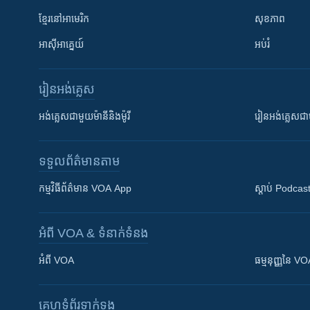
ខ្មែរ​នៅអាមេរិក
សុខភាព
អាស៊ីអាគ្នេយ៍
អប់រំ
រៀន​​អង់គ្លេស
អង់គ្លេស​ជាមួយ​ម៉ានី​និង​ម៉ូរី
រៀន​​​​​​អង់គ្លេ
ទទួល​ព័ត៌មាន​តាម
កម្មវិធី​ព័ត៌មាន VOA App
ស្តាប់ Podcas
អំពី​ VOA & ទំនាក់ទំនង
អំពី​ VOA
ធម្មនុញ្ញ​នៃ V
គេហទំព័រ​​ទាក់ទង