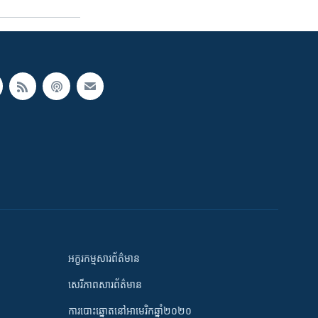
អក្ខរកម្មសារព័ត៌មាន
សេរីភាពសារព័ត៌មាន
ការបោះឆ្នោតនៅអាមេរិកឆ្នាំ២០២០