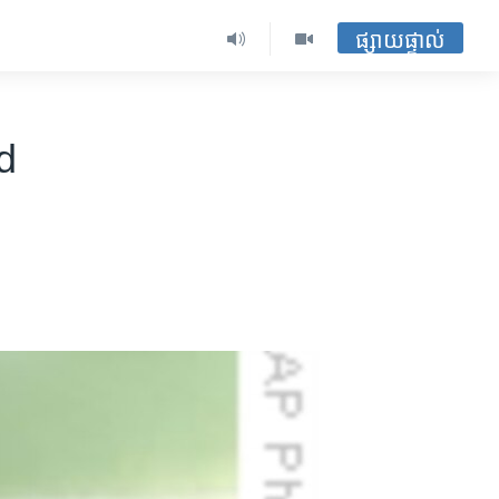
ផ្សាយផ្ទាល់
d