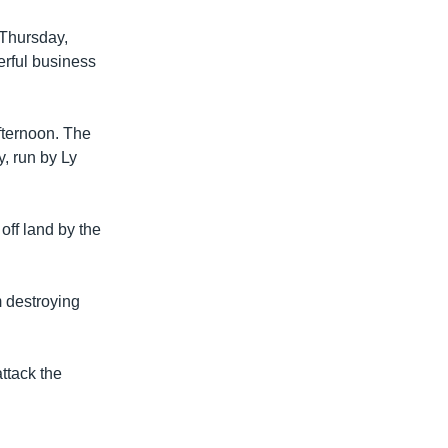
 Thursday,
erful business
fternoon. The
, run by Ly
off land by the
 destroying
ttack the