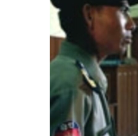
រចនា
សម្ព័ន្ធ​
រំលង​
និង​
ចូល​
ទៅ​
កាន់​
ទំព័រ​
ស្វែង​
រក