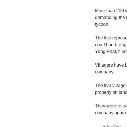
More than 200 v
demanding the r
tycoon.
The five repres
court had broug
Yong Phat, file
Villagers have 
company.
The five villag
property on lan
They were relea
company again