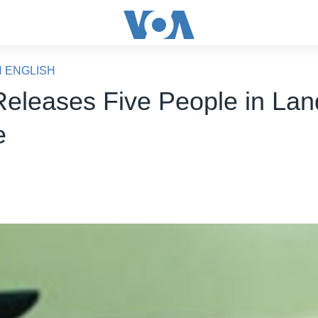
N ENGLISH
Releases Five People in Lan
e