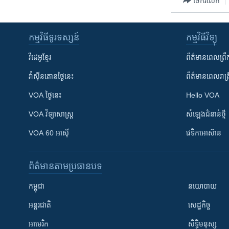
ចែករំលែក
កម្មវិធី​ទូរទស្សន៍
កម្មវិធី​វិទ្យុ
វីដេអូ​ខ្មែរ
ព័ត៌មាន​ពេល​ព្រឹ
វ៉ាស៊ីនតោន​ថ្ងៃ​នេះ
ព័ត៌មាន​​ពេល​រាត្រ
VOA ថ្ងៃនេះ
Hello VOA
VOA ​វិទ្យាសាស្ត្រ
សំឡេង​ជំនាន់​ថ្មី
VOA 60 អាស៊ី
វេទិកា​អាស៊ាន
ព័ត៌មាន​តាមប្រធានបទ​
កម្ពុជា
នយោបាយ
អន្តរជាតិ
សេដ្ឋកិច្ច
អាមេរិក
សិទ្ធិមនុស្ស