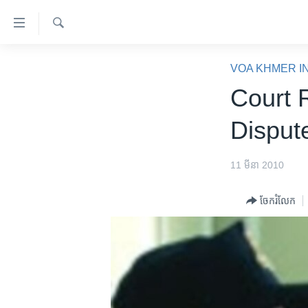
ភ្ជាប់​
ទៅ​
គេហទំព័រ​
ស្វែង​
កម្ពុជា
រក
VOA KHMER I
ទាក់ទង
អន្តរជាតិ
Court 
រំលង​
និង​
អាមេរិក
Disput
ចូល​
ចិន
ទៅ​​
ទំព័រ​
ហេឡូវីអូអេ
11 មីនា 2010
ព័ត៌មាន​​
កម្ពុជាច្នៃប្រតិដ្ឋ
តែ​
ចែករំលែក
ម្តង
ព្រឹត្តិការណ៍ព័ត៌មាន
រំលង​
ទូរទស្សន៍ / វីដេអូ​
និង​
ចូល​
វិទ្យុ / ផតខាសថ៍
ទៅ​
កម្មវិធីទាំងអស់
ទំព័រ​