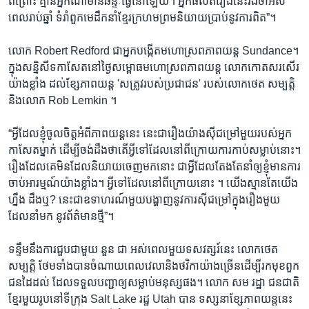
ពីព្រោះ គ្មាន​អ្នក​ណា​មាន​ឆន្ទៈ​ធ្វើ​នៅ​ឡើយ។ អ្នក​ផលិត​រឿង​នេះ​រង់​ចាំ​អស់​
ពេល​រាប់​ឆ្នាំ ទំរាំ​ពួក​មេដឹកនាំ​ខ្មែរ​ក្រហម​ព្រម​និយាយ​ប្រាប់​នូវ​ការ​ពិត”។
លោក Robert Redford ជា​អ្នក​បង្កើត​មហោស្រព​ភាពយន្ត Sundance។
ក្នុង​សន្និសីទ​កាសែត​នៅ​ថ្ងៃ​សម្ពោធ​មហោស្រព​ភាពយន្ត លោក​កោត​សរសើរ​
យ៉ាង​ខ្លាំង ដល់​ខ្សែ​ភាពយន្ត 'សត្រូវ​របស់​ប្រជាជន' របស់​លោក​ថេត សម្បត្តិ​
និង​លោក Rob Lemkin ។
“អ្វី​ដែល​ខ្ញុំ​ចូល​ចិត្ត​អំពី​ភាពយន្ត​នេះ នេះ​ជា​រឿង​យ៉ាង​ស៊ីជម្រៅ​មួយ​របស់​អ្នក
កាសែត​ម្នាក់ ដើម្បី​ចង់​ដឹង​ថា​តើ​អ្វី​ទៅ​ដែល​នៅ​ពី​ក្រោយ​ការ​កាប់​សម្លាប់​នោះ។
រឿង​ដែល​គេ​មិន​ដែល​និយាយ​ចេញ​មក​នោះ ជា​អ្វី​ដែល​តែង​តែ​នាំ​ឲ្យ​ខ្ញុំ​មាន​ការ
ចាប់​អារម្មណ៍​យ៉ាង​ខ្លាំង។ អ្វី​ទៅ​ដែល​នៅ​ពី​ក្រោយ​នោះ ។ យើង​ស្មាន​តែ​យើង​
ហ្នឹង ដឹង​ឬ? នេះ​ជា​ឧទាហរណ៍​មួយ​បង្ហាញ​នូវ​ការ​ស៊ីជម្រៅ​ក្នុង​រឿង​មួយ
ដែល​នាំ​មក នូវ​ព័ត៌មាន​ថ្មី”។
ទន្ទឹម​នឹង​ការ​ជួប​ជាមួយ​ នួន ជា អស់​ពេល​មួយ​ទសវត្សរ៍​នេះ លោកថេត
សម្បត្តិ ថែម​ទាំង​បាន​ចំណាយ​ពេល​វេលា​និង​ថវិកា​យ៉ាង​ច្រើន​ដើម្បី​រក​មុខ​ពួក​
ជន​ដៃ​ដល់ ដែល​ទទួល​បញ្ជា​ឲ្យ​សម្លាប់​មនុស្ស​ផង។ លោក​ សម រដ្ឋា ជន​ជាតិ​
ខ្មែរ​មួយ​រូប​នៅ​ទី​ក្រុង Salt Lake រដ្ឋ Utah បាន ទស្សនា​ខ្សែភាពយន្ត​នេះ​