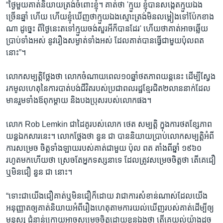
រចនា
“ថ្ងៃ​មួយ​គាត់​និយាយ​ត្រង់​ចំពោះ​ខ្ញុំ។ គាត់​ថា 'ក្មួយ​ ខ្ញុំ​បាន​សង្កេតក្មួយ​ឯង​
សម្ព័ន្ធ​
ច្រើន​ឆ្នាំ ហើយ ហើយ​ខ្ញុំ​ឃើញ​ថាក្មួយ​ឯង​ស្មោះ​ត្រង់​មិន​លម្អៀងទៅប៉ែក​ខាង​
Khmer English
រំលង​
ណា ដូច្នេះ ពី​ថ្ងៃ​នេះ​តទៅ​ក្មួយ​ចង់​សួរ​អី​ក៏​បាន​ដែរ' ហើយ​ថា​គាត់​អាច​ឆ្លើយ​
និង​
ប្រាប់​ទាំង​អស់ នូវ​រឿង​សម្ងាត់​ទាំង​អស់ ដែល​គាត់​បាន​ធ្វើ​ជាមួយប៉ុលពត
បណ្តាញ​សង្គម
ចូល​
នោះ”។
ទៅ​
កាន់​
លោក​សម្បត្តិ​ថ្លែង​ថា លោក​ចំណាយ​ពេល​១០​ឆ្នាំ​ថត​ភាព​យន្ត​នេះ ដើម្បី​ស្វែង​
ទំព័រ​
រក​មូលហេតុ​នៃ​ការ​បាត់​បង់​ជីវិត​របស់​ប្រជាពលរដ្ឋ​ខ្មែរ​ជិត​២លាន​នាក់​ដែល​
ភាសា
ស្វែង​
មាន​រួម​ទាំងឪពុក​ម្តាយ និង​បង​ប្រុស​របស់​លោក​ផង។
រក
លោក Rob Lemkin ជា​ដៃ​គូ​របស់​លោក ​ថេត សម្បត្តិ ក្នុង​ការ​ថត​ខ្សែ​ភាព​
យន្ត​ឯកសារ​នេះ។ លោក​ថ្លែង​ថា នួន​ ជា​ បាន​និយាយ​ប្រាប់​លោក​សម្បត្តិ​អំពី​
ការ​សម្រេច ចិត្ត​ទាំង​ឡាយ​របស់​គាត់​ជាមួយ ប៉ុល ពត តាំង​ពី​ឆ្នាំ ១៩៦០
រហូត​មក​ហើយ​ថា ស្រេច​តែ​អ្នក​ទស្សនា​ទេ ដែល​ត្រូវ​សម្រេច​ចិត្ត​ថា តើ​គេ​ជឿ​
ឬ​មិន​ជឿ នួន ជា នោះ។
“ទោះ​ជា​យើង​ជឿ​គាត់​ឬ​មិន​ជឿ​ក៏​ដោយ វា​ជា​ការ​សំខាន់​ណាស់​ដែល​យើង​
អនុញ្ញាត​ឲ្យ​គាត់​និយាយ​អំពី​រឿង​ហេតុ​តាម​ការ​យល់​ឃើញ​របស់​គាត់​ដើម្បី​ឲ្យ​
មនុស្ស ជំនាន់​ក្រោយ​អាច​សម្រេច​ចិត្ត​ដោយ​ខ្លួន​ឯង​ថា តើ​គេ​យល់​យ៉ាង​ដូច​