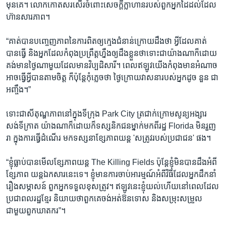
មុន​គេ។ លោក​កោត​សរសើរ​ចំពោះ​សេចក្តី​ក្លាហាន​របស់​ពួកអ្នក​ដៃ​ដល់​ដែល​
ហ៊ាន​សារភាព។
“គាត់​បាន​បញ្ចេញ​ភាព​នៃ​ការ​ពិត​ឲ្យ​ក្មេង​ជំនាន់​ក្រោយ​ដឹង​ថា អ្វី​ដែល​គាត់
បាន​ធ្វើ និង​អ្នក​ដែល​កំពុង​ប្រព្រឹត្ត​ហ្នឹង​ឲ្យ​ដឹង​ខ្លួន​ថា​ទោះ​ជា​យ៉ាង​ណា​ក៏​ដោយ
គង់​មាន​ថ្ងៃ​ណា​មួយ​ដែល​មាន​វិប្បដិសារី។ ពេល​ឥឡូវ​យើង​កំពុង​មាន​អំណាច​
អាច​ធ្វើ​អ្វី​បាន​តាម​ចិត្ត ក៏​ប៉ុន្តែ​កុំ​ភ្លេច​ថា ថ្ងៃ​ក្រោយ​វាសនា​របស់​អ្នក​ដូច នួន ជា
អញ្ចឹង។”
ទោះ​ជា​សីតុណ្ហភាព​នៅ​ក្នុង​ទីក្រុង Park City ត្រជាក់​ក្រោម​សូន្យ​អង្សារ​
សង់ទីក្រាត យ៉ាង​ណា​ក៏​ដោយ​ក៏​ទស្សនិកជន​ម្នាក់​មក​ពី​រដ្ឋ Florida មិន​រួញ​
រា ក្នុង​ការ​ធ្វើ​ដំណើរ មក​ទស្សនា​ខ្សែភាពយន្ត 'សត្រូវ​របស់​ប្រជាជន' ផង។
“ខ្ញុំ​ធ្លាប់​បាន​មើល​ខ្សែ​ភាព​យន្ត The Killing Fields ប៉ុន្តែ​ខ្ញុំ​មិន​បាន​ដឹង​អំពី​
ខ្សែភាព យន្ត​ឯកសារ​នេះ​ទេ។​ ខ្ញុំ​មាន​ការ​ចាប់​អារម្មណ៍​អំពី​វិធី​ដែល​អ្នក​ដឹកនាំ​
រឿង​សម្ភាសន៍ ពួក​អ្នក​ទទួល​ខុស​ត្រូវ។ ឥឡូវ​នេះ​ខ្ញុំ​យល់​ហើយ​នៅ​ពេល​ដែល​
ប្រជាពលរដ្ឋ​ខ្មែរ និយាយ​ថា​ពួកគេ​ចង់​អត់​ឱន​ទោស និង​សម្រុះ​សម្រួល​
ជាមួយ​ពួក​ឃាតករ”។