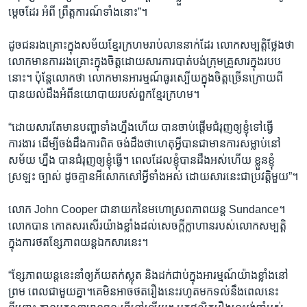
ម្តេច​ដែរ អំពី ព្រឹត្តការណ៍​ទាំង​នោះ”។
ដូច​ជន​រង​គ្រោះ​ក្នុង​សម័យ​ខ្មែរ​ក្រហម​រាប់​លាន​នាក់​ដែរ លោក​សម្បត្តិ​ថ្លែង​ថា​
លោក​មាន​ការ​រង​គ្រោះ​ក្នុង​ចិត្ត​ដោយ​សារ​ការ​បាត់​បង់​ក្រុម​គ្រួសារ​ក្នុង​របប​
នោះ។ ប៉ុន្តែ​លោក​ថា លោក​មាន​អារម្មណ៍​ធូរ​ស្បើយ​ក្នុង​ចិត្ត​ច្រើន​ក្រោយ​ពី​
បាន​យល់​ដឹង​អំពី​នយោបាយ​របស់​ពួក​ខ្មែរ​ក្រហម។
“ដោយ​សារ​តែ​មាន​បញ្ហា​ទាំង​ហ្នឹង​ហើយ បាន​ចាប់​ផ្តើម​ជំរុញ​ឲ្យ​ខ្ញុំ​ទៅ​ធ្វើ​
ការងារ ដើម្បី​ចង់​ដឹង​ការ​ពិត ចង់​ដឹង​ថា​ហេតុ​អ្វី​បាន​ជា​មាន​ការ​សម្លាប់​នៅ​
សម័យ ហ្នឹង បាន​ជំរុញ​ឲ្យ​ខ្ញុំ​ធ្វើ។ ពេល​ដែល​ខ្ញុំបាន​ដឹង​អស់​ហើយ ខ្លួន​ខ្ញុំ​
ស្រឡះ ច្បាស់ ដូច​គ្មានអី​សោក​សៅ​អ្វី​ទាំង​អស់ ដោយ​សារ​នេះ​ជា​ប្រវត្តិ​មួយ”។
លោក John Cooper ជា​នាយក​នៃ​មហោស្រព​ភាពយន្ត Sundance។
លោក​បាន កោត​សរសើរ​យ៉ាង​ខ្លាំង​ដល់​សេចក្តី​ក្លាហាន​របស់​លោក​សម្បត្តិ​
ក្នុង​ការ​ថត​ខ្សែភាពយន្តឯកសារ​នេះ។
“ខ្សែ​ភាពយន្ត​នេះនាំ​ឲ្យ​ភ័យ​តក់​ស្លុត និង​ដក់​ជាប់​ក្នុង​អារម្មណ៍​យ៉ាង​ខ្លាំង​នៅ​
ព្រម ពេល​ជាមួយ​គ្នា។​គេ​មិន​អាច​ថត​រឿង​នេះ​រហូត​មក​ទល់​នឹង​ពេល​នេះ