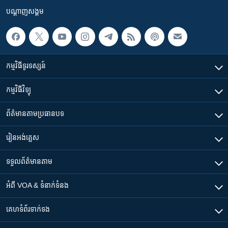
បណ្តាញ​សង្គម
កម្មវិធី​ទូរទស្សន៍
កម្មវិធី​វិទ្យុ
ព័ត៌មាន​តាមប្រធានបទ​
រៀន​​អង់គ្លេស
ទទួល​ព័ត៌មាន​តាម
អំពី​ VOA & ទំនាក់ទំនង
គេហទំព័រ​​ទាក់ទង