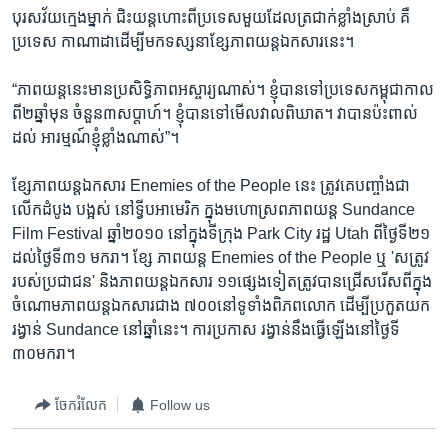
បុរស​វ័យ​ក្មេង​ម្នាក់​ ជិះ​យន្តហោះ​ពី​ប្រទេស​មួយ​ដែល​ត្រជាក់​ខ្លាំង​ស្រាប់​ គឺ​
ប្រទេស កាណាដា​ដើម្បី​មក​ទស្សនា​ខ្សែភាពយន្ត​ឯកសារ​នេះ។
“ភាពយន្ត​នេះ​មាន​ប្រសិទ្ធិភាព​អស្ចារ្យ​ណាស់។ ខ្ញុំ​បាន​ទៅ​ប្រទេស​កម្ពុជា​កាល
ពី​២ឆ្នាំ​មុន ចំនួន​៣​សប្តាហ៍។​ ខ្ញុំ​បាន​ទៅ​មើល​វាល​ពិឃាត។ វា​បាន​ប៉ះ​ពាល់​
ដល់ អារម្មណ៍​ខ្ញុំ​ខ្លាំង​ណាស់”។
ខ្សែ​ភាពយន្ត​ឯកសារ Enemies of the People នេះ ត្រូវ​គេ​បញ្ចាំង​ជា​
លើក​ដំបូង បង្អស់ នៅ​ទ្វីបអាមេរិក ក្នុង​មហោស្រព​ភាពយន្ត Sundance
Film Festival ឆ្នាំ២០១០ នៅ​ក្នុង​ទី​ក្រុង Park City រដ្ឋ Utah ពី​ថ្ងៃទី២១​
ដល់​ថ្ងៃ​ទី​៣១ មករា។ ខ្សែ ភាពយន្ត Enemies of the People ឬ 'សត្រូវ​
របស់​ប្រជាជន' និង​ភាពយន្ត​ឯកសារ ១១​ផ្សេង​ទៀត​ត្រូវ​បាន​ជ្រើស​រើស​ពី​ក្នុង​
ចំណោម​ភាពយន្ត​ឯកសារ​ជាង​ ៧០០នៅ​ទូទាំង​ពិភព​លោក ដើម្បី​ប្រកួត​យក​
រង្វាន់ Sundance នៅ​ឆ្នាំ​នេះ។ ការ​ប្រកាស រង្វាន់​នឹង​ធ្វើ​ឡើង​នៅ​ថ្ងៃ​ទី​
៣០មករា។
ចែករំលែក
Follow us