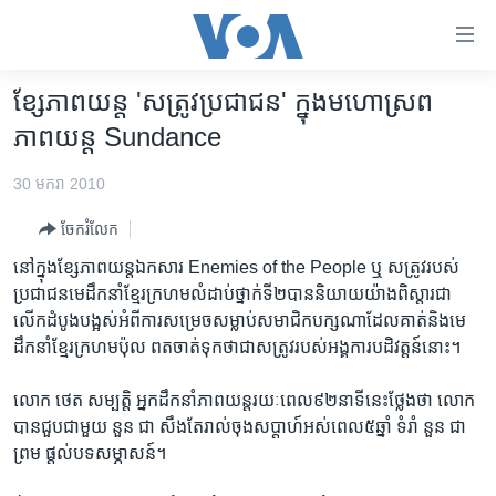
ភ្ជាប់​
ទៅ​
គេហទំព័រ​
ខ្សែ​ភាពយន្ត​ 'សត្រូវ​ប្រជាជន' ក្នុង​មហោស្រព​
កម្ពុជា
ទាក់ទង
ភាពយន្ត Sundance
រំលង​
អន្តរជាតិ
និង​
30 មករា 2010
អាមេរិក
ចូល​
ចែករំលែក
ទៅ​​
ចិន
ទំព័រ​
នៅ​ក្នុង​ខ្សែ​ភាពយន្ត​ឯកសារ Enemies of the People ឬ សត្រូវ​របស់​
ហេឡូវីអូអេ
ព័ត៌មាន​​
ប្រជាជន​មេដឹក​នាំ​ខ្មែរ​ក្រហម​លំដាប់​ថ្នាក់​ទី​២​បាន​និយាយ​យ៉ាង​ពិស្តារ​ជា​
តែ​
កម្ពុជាច្នៃប្រតិដ្ឋ
លើក​ដំបូង​បង្អស់​អំពី​ការ​សម្រេច​សម្លាប់​សមាជិក​បក្សណា​ដែល​គាត់​និង​មេ
ម្តង
ដឹកនាំ​ខ្មែរ​ក្រហម​ប៉ុល ពត​ចាត់​ទុក​ថា​ជា​សត្រូវ​របស់​អង្គការ​បដិវត្តន៍​នោះ។
ព្រឹត្តិការណ៍ព័ត៌មាន
រំលង​
និង​
ទូរទស្សន៍ / វីដេអូ​
លោក​ ថេត​ សម្បត្តិ អ្នក​ដឹក​នាំ​ភាព​យន្ត​រយៈ​ពេល​៩២នាទី​នេះ​ថ្លែង​ថា​ លោក
ចូល​
បាន​ជួប​ជាមួយ​ នួន ជា សឹង​តែ​រាល់​ចុង​សប្តាហ៍​អស់​ពេល​៥​ឆ្នាំ​ ទំរាំ​ នួន ជា
វិទ្យុ / ផតខាសថ៍
ទៅ​
ព្រម ផ្តល់​បទ​សម្ភាសន៍។
ទំព័រ​
កម្មវិធីទាំងអស់