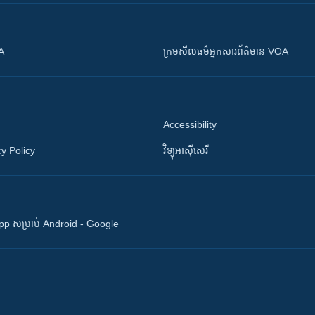
OA
ក្រម​​​សីលធម៌​​​អ្នក​​​សារព័ត៌មាន VOA
Accessibility
y Policy
វិទ្យុ​អាស៊ី​សេរី
 App សម្រាប់ Android - Google