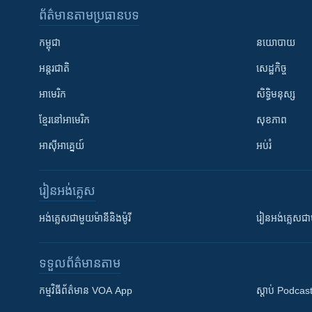
ព័ត៌មាន​តាមប្រធានបទ​
កម្ពុជា
នយោបាយ
អន្តរជាតិ
សេដ្ឋកិច្ច
អាមេរិក
សិទ្ធិមនុស្ស
ខ្មែរ​នៅអាមេរិក
សុខភាព
អាស៊ីអាគ្នេយ៍
អប់រំ
រៀន​​អង់គ្លេស
អង់គ្លេស​ជាមួយ​ម៉ានី​និង​ម៉ូរី
រៀន​​​​​​អង់គ្លេ
ទទួល​ព័ត៌មាន​តាម
កម្មវិធី​ព័ត៌មាន VOA App
ស្តាប់ Podcas