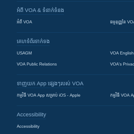
អំពី​ VOA & ទំនាក់ទំនង
អំពី​ VOA
ធម្មនុញ្ញ​នៃ V
គេហទំព័រ​​ទាក់ទង
USAGM
VOA English
VOA Public Relations
VOA's Privac
ទាញយក​ App ផ្សេងៗ​របស់​ VOA
Khmer English
កម្មវិធី​ VOA App សម្រាប់ iOS - Apple
កម្មវិធី​ VOA
បណ្តាញ​សង្គម
Accessibility
Accessibility
ភាសា