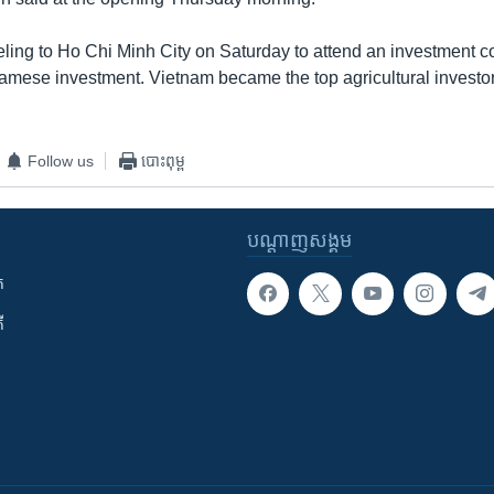
eling to Ho Chi Minh City on Saturday to attend an investment 
mese investment. Vietnam became the top agricultural investo
Follow us
បោះពុម្ព
បណ្តាញ​សង្គម
ក
ី