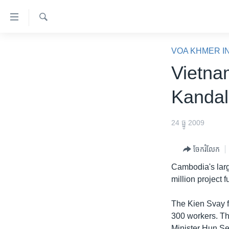
ភ្ជាប់​
ទៅ​
គេហទំព័រ​
ស្វែង​
កម្ពុជា
រក
VOA KHMER I
ទាក់ទង
អន្តរជាតិ
Vietna
រំលង​
និង​
អាមេរិក
Kandal
ចូល​
ចិន
ទៅ​​
ទំព័រ​
ហេឡូវីអូអេ
24 ធ្នូ 2009
ព័ត៌មាន​​
កម្ពុជាច្នៃប្រតិដ្ឋ
តែ​
ចែករំលែក
ម្តង
ព្រឹត្តិការណ៍ព័ត៌មាន
Cambodia's larg
រំលង​
ទូរទស្សន៍ / វីដេអូ​
million project
និង​
ចូល​
វិទ្យុ / ផតខាសថ៍
The Kien Svay fa
ទៅ​
កម្មវិធីទាំងអស់
300 workers. The
ទំព័រ​
Minister Hun Se