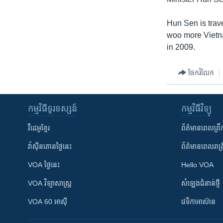
រចនា
សម្ព័ន្ធ​
Hun Sen is trav
រំលង​
woo more Vietna
និង​
in 2009.
ចូល​
ទៅ​
ចែករំលែក
កាន់​
ទំព័រ​
ស្វែង​
កម្មវិធី​ទូរទស្សន៍
កម្មវិធី​វិទ្យុ
រក
វីដេអូ​ខ្មែរ
ព័ត៌មាន​ពេល​ព្រឹ
វ៉ាស៊ីនតោន​ថ្ងៃ​នេះ
ព័ត៌មាន​​ពេល​រាត្រ
VOA ថ្ងៃនេះ
Hello VOA
VOA ​វិទ្យាសាស្ត្រ
សំឡេង​ជំនាន់​ថ្មី
VOA 60 អាស៊ី
វេទិកា​អាស៊ាន