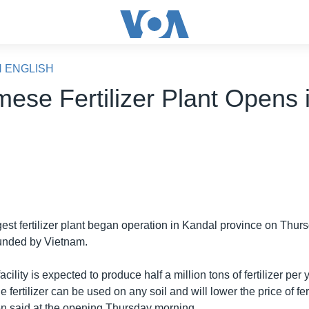
N ENGLISH
mese Fertilizer Plant Opens 
est fertilizer plant began operation in Kandal province on Thur
 funded by Vietnam.
cility is expected to produce half a million tons of fertilizer per
 fertilizer can be used on any soil and will lower the price of fer
n said at the opening Thursday morning.