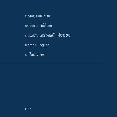
អក្ខរកម្មសារព័ត៌មាន
សេរីភាពសារព័ត៌មាន
ការបោះឆ្នោតនៅអាមេរិកឆ្នាំ២០២០
Khmer-English
បទវិចារណកថា
RSS