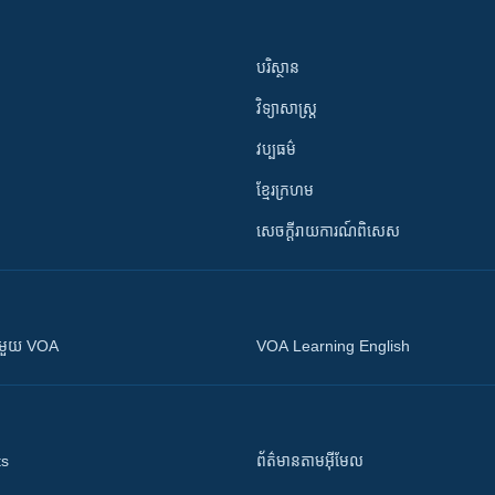
បរិស្ថាន
វិទ្យាសាស្រ្ត
វប្បធម៌
ខ្មែរក្រហម
សេចក្តីរាយការណ៍ពិសេស
ស​​ជាមួយ VOA
VOA Learning English
ts
ព័ត៌មាន​តាម​អ៊ីមែល