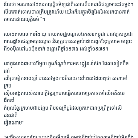
ន័យថា អរណាស់ដែលរកយុត្តិធម៌ឲ្យជាពិសេសគឺជនជាតិឥស្លាមនេះតែម្ដង។
បើគេកាត់ទោសបានត្រឹមត្រូវហើយ យើងក៏អរក្នុងចិត្តដែរដែលគេបានកាត់
ទោសដោយយុត្តិធម៌ "។
យោងតាមលោកឆាំង យុ នាយកមជ្ឈមណ្ឌលឯកសារកម្ពុជា បានឱ្យសប្រជា
ពលរដ្ឋខ្មែរឥស្លាមបានស្លាប់ និងត្រូវបានសម្លាប់ដោយពួកខ្មែរក្រហម ចន្លោះ
ពី១០ម៉ឺនទៅ៤០ម៉ឺននាក់ ចន្លោះពីឆ្នាំ១៩៧៥ ដល់ឆ្នាំ១៩៧៩។
នៅក្នុងរោងជាងឈើមួយ ក្នុងខ័ណ្ឌចំការមន ង្វៀន វ៉ាន់កៃ ដែលសៀតប៊ិច
នៅ
លើត្រចៀកខាងស្ដាំ បានសម្ដែងការរីករាយ នៅពេលដែលឮថា សហចៅ
ក្រម
ស៊ើបអង្កេតរបស់សាលាក្ដីខ្មែរក្រហមធ្វើការចោទប្រកាន់ទៅលើអតីតមេ
ដឹកនាំ
កំពូលខ្មែរក្រហមជាបន្ថែម ពីបទឧក្រិដ្ឋដែលពួកគេបានប្រព្រឹត្តទៅលើ
ជនជាតិ
វៀតណាម។
“អញ្ចឹងសប្បាយដែរ ចុះបងគិតមើលមើ កម្ពុជាក៏ងាប់វៀតណាមក៏ងាប់មិនដឹង