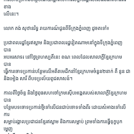
រចនា
ខាង
សម្ព័ន្ធ​
Khmer English
លើនេះ។
រំលង​
និង​
បណ្តាញ​សង្គម
លោក គង់ សុឋានរិទ្ធ រាយការណ៍ជូនពីទីក្រុងភ្នំពេញ ដូចតទៅ៖
ចូល​
ទៅ​
ប្រជាពលរដ្ឋខ្មែរឥស្លាម និងប្រជាពលរដ្ឋវៀតណាមនៅក្នុងទីក្រុងភ្នំពេញ
កាន់​
បាន
ទំព័រ​
ភាសា
អបអរសាទរ នៅថ្ងៃព្រហស្បតិ៍នេះ ខណៈពេលដែលសាលាក្ដីខ្មែរក្រហម
ស្វែង​
បាន
រក
ធ្វើការចោទប្រកាន់បន្ថែមលើអតីតមេដឹកនាំខ្មែរក្រហមចំនួន២នាក់ គឺ នូន ជា
និងអៀង សារី ពីបទប្រល័យពូជសាសន៍។
កាលពីថ្ងៃច័ន្ទ និងថ្ងៃពុធសហចៅក្រមស៊ើបអង្កេតរបស់សាលាក្ដីខ្មែរក្រហម
បាន
បន្ថែមបទចោទប្រកាន់ថ្មីទៅលើជនជាប់ចោទទាំងពីរ ដោយសំអាងទៅលើ
ការ
សម្លាប់រង្គាលប្រជាជនខ្មែរឥស្លាម និងការសម្លាប់ ព្រមទាំងការធ្វើទុក្ខបុក
ម្នេញ