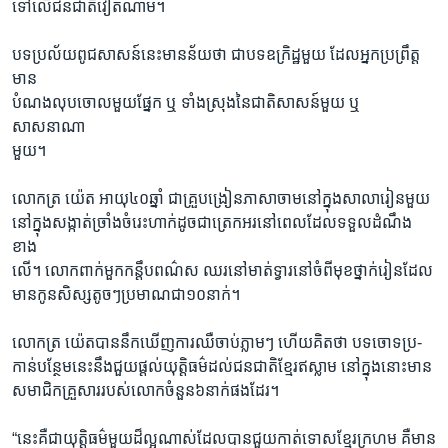
ទៅលើជនជាតិវៀតណាម។
បទប្រល័យពូជសាសន៍នេះមានន័យថា ជាបទឧក្រិដ្ឋមួយ ដែលអ្នកប្រព្រឹត្ត
មាន
បំណងលុបចោលមួយផ្នែក ឬ ទាំងស្រុងនៃជាតិសាសន៍មួយ ឬ
សាសនាណា
មួយ។
លោកត្រ យ៉េត អាយុ៤០ឆ្នាំ ជាគ្រួបង្រៀនភាសាចាមនៅក្នុងសាលារៀនមួយ
នៅក្នុងសង្កាត់ច្រាំងចំរេះហាក់ដូចជាត្រេកអរនៅពេលដែលទទួលដំណឹង
ខាង
លើ។ លោកពាក់មួកកន្ដឹបពណ៌ស ឈរនៅមាត់ទ្វារនៅចំពីមុខថ្នាក់រៀនដែល
មានកូនសិស្សតូចៗប្រមាណជា១០នាក់។
លោកត្រ យ៉េតបាននឹកឃើញការឈឺចាប់ភ្លាមៗ ហើយគិតថា បទចោទប្រ-
កាន់បន្ថែមនេះនឹងជួយផ្ដល់យុត្តិធម៌ដល់ជនជាតិខ្មែរឥស្លាម នៅក្នុងនោះមាន
សមាជិកគ្រួសាររបស់លោកចំនួន៦នាក់ផងដែរ។
“នេះគឺជាយុត្តិធម៌មួយដ៏ល្អណាស់ដែលបានជួយកាត់ទោសខ្មែរក្រហម គឺមាន