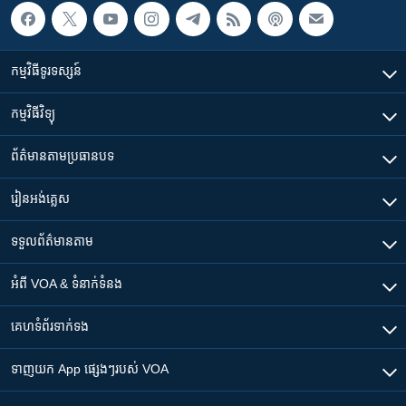
កម្មវិធី​ទូរទស្សន៍
កម្មវិធី​វិទ្យុ
ព័ត៌មាន​តាមប្រធានបទ​
រៀន​​អង់គ្លេស
ទទួល​ព័ត៌មាន​តាម
អំពី​ VOA & ទំនាក់ទំនង
គេហទំព័រ​​ទាក់ទង
ទាញយក​ App ផ្សេងៗ​របស់​ VOA