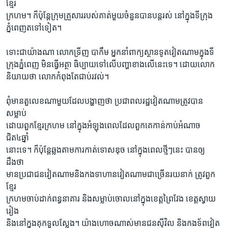
ខ្មែរ
ក្រហម។ ក៏ប៉ុន្ដែក្រុមគ្រួសាររបស់គាត់មួយចំនួនបានបន្ដរស់ នៅក្នុងទីក្រុង
ភ្នំពេញតទៅទៀត។
ទោះជាយ៉ាងណា លោកទ្រីញ បាកឹម អ្នកនាំពាក្យស្ថានទូតវៀតណាមក្នុងទី
ក្រុងភ្នំពេញ មិនធ្វើអត្ថា ធិប្បាយទៅលើបញ្ហាខាងលើនេះទេ។ ដោយលោក
និយាយថា លោកកំពុងតែជាប់រវល់។
ពុំមានតួលេខណាមួយដែលបង្ហាញថា ប្រជាពលរដ្ឋវៀតណាមត្រូវបាន
សម្លាប់
ដោយពួកខ្មែរក្រហម នៅក្នុងអំឡុងពេលដែលពួកគេកាន់កាប់អំណាច
ជិត៤ឆ្នាំ
នោះទេ។ ក៏ប៉ុន្ដែឆ្លងតាមការកាត់ទោសឌុច នៅក្នុងពេលថ្មីៗនេះ បានឲ្យ
ដឹងថា
មានប្រជាជនវៀតណាមនិងកងទាហានវៀតណាមជាច្រើនរយនាក់ ត្រូវពួក
ខ្មែរ
ក្រហមចាប់ដាក់ពន្ធនាគារ និងសម្លាប់ចោលនៅក្នុងខេត្តព្រៃវែង ខេត្តស្វាយ
រៀង
និងនៅក្នុងគុកទួលស្លែង។ យ៉ាងហោចណាស់មានជនស៊ីវិល និងកងទ័ពវៀត