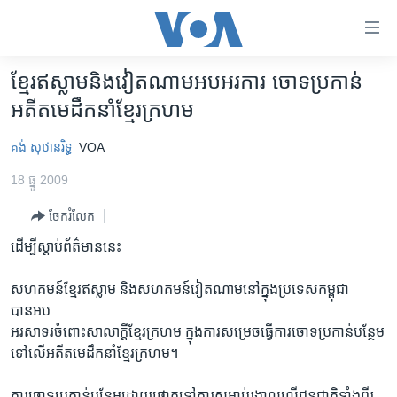
ភ្ជាប់​
ទៅ​
គេហទំព័រ​
ខ្មែរឥស្លាមនិងវៀតណាមអបអរការ ចោទប្រកាន់
កម្ពុជា
ទាក់ទង
អតីតមេដឹកនាំខ្មែរក្រហម
រំលង​
អន្តរជាតិ
និង​
គង់ សុឋានរិទ្ធ
VOA
អាមេរិក
ចូល​
18 ធ្នូ 2009
ទៅ​​
ចិន
ទំព័រ​
ចែករំលែក
ហេឡូវីអូអេ
ព័ត៌មាន​​
ដើម្បីស្តាប់ព័ត៌មាននេះ
តែ​
កម្ពុជាច្នៃប្រតិដ្ឋ
ម្តង
ព្រឹត្តិការណ៍ព័ត៌មាន
សហគមន៍ខ្មែរឥស្លាម និងសហគមន៍វៀតណាមនៅក្នុងប្រទេសកម្ពុជា
រំលង​
បានអប
និង​
ទូរទស្សន៍ / វីដេអូ​
អរសាទរចំពោះសាលាក្ដីខ្មែរក្រហម ក្នុងការសម្រេចធ្វើការចោទប្រកាន់បន្ថែម
ចូល​
វិទ្យុ / ផតខាសថ៍
ទៅលើអតីតមេដឹកនាំខ្មែរក្រហម។
ទៅ​
ទំព័រ​
កម្មវិធីទាំងអស់
ការចោទប្រកាន់បន្ថែមដោយផ្ដោតទៅការសម្លាប់រង្គាលលើជនជាតិទាំងពីរ