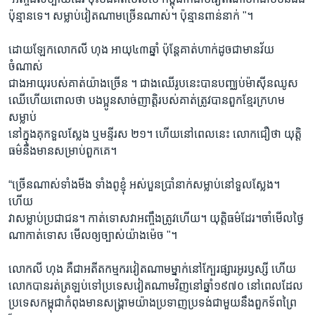
ប៉ុន្មានទេ។ សម្លាប់វៀតណាមច្រើនណាស់។ ប៉ុន្មានពាន់នាក់ "។
ដោយឡែកលោកលី ហុង អាយុ៤៣ឆ្នាំ ប៉ុន្ដែគាត់ហាក់ដូចជាមានវ័យ
ចំណាស់
ជាងអាយុរបស់គាត់យ៉ាងច្រើន ។ ជាងឈើរូបនេះបានបញ្ឈប់ម៉ាស៊ីនឈូស
ឈើហើយពោលថា បងប្អូនសាច់ញាត្តិរបស់គាត់ត្រូវបានពួកខ្មែរក្រហម
សម្លាប់
នៅក្នុងគុកទួលស្លែង ឬមន្ទីរស ២១។ ហើយនៅពេលនេះ លោកជឿថា យុត្តិ
ធម៌នឹងមានសម្រាប់ពួកគេ។
“ច្រើនណាស់ទាំងមីង ទាំងពូខ្ញុំ អស់បួនប្រាំនាក់សម្លាប់នៅទួលស្លែង។
ហើយ
វាសម្លាប់ប្រជាជន។ កាត់ទោសវាអញ្ចឹងត្រូវហើយ។ យុត្តិធម៌ដែរ។ចាំមើលថ្ងៃ
ណាកាត់ទោស មើលឲ្យច្បាស់យ៉ាងម៉េច "។
លោកលី ហុង គឺជាអតីតកម្មករវៀតណាមម្នាក់នៅក្បែរផ្សារអូរឫស្សី ហើយ
លោកបានរត់ត្រឡប់ទៅប្រទេសវៀតណាមវិញនៅឆ្នាំ១៩៧០ នៅពេលដែល
ប្រទេសកម្ពុជាកំពុងមានសង្រ្គាមយ៉ាងប្រទាញប្រទង់ជាមួយនឹងពួកទ័ពព្រៃ