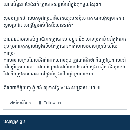
ណាមចំនួន៣៤៥នាក់ ត្រូវបានសម្លាប់នៅក្នុងគុកទួលស្លែង។
សូមបញ្ជាក់ថា របបកម្ពុជាប្រជាធិបតេយ្យរបស់ប៉ុល ពត បានបង្កឲ្យមានការ
ស្លាប់ប្រជាពលរដ្ឋខ្មែរអស់ជិតពីរលាននាក់។
មានជនជាប់ចោទចំនួន៥នាក់ត្រូវបានចាប់ខ្លួន និង ចោទប្រកាន់ នៅក្នុងនោះ
ឌុច ប្រធានគុកទួលស្លែងទើបតែត្រូវបានកាត់ទោសចប់សព្វគ្រប់ ហើយ
ការប្រ-
កាសសាលក្រមដែលនឹងកំណត់ទោសឌុច ត្រូវគេរំពឹងថា នឹងត្រូវប្រកាសនៅ
ដើមឆ្នាំក្រោយនេះ។ ដោយឡែកជនជាប់ចោទ៤ នាក់ផ្សេង ទៀត និងឌុចផង
ដែរ នឹងត្រូវកាត់ទោសនៅក្នុងអំឡុងដើមឆ្នាំក្រោយនេះ។
ពីរាជធានីភ្នំពេញ ខ្ញុំ គង់ សុឋានរិទ្ធ VOA សម្លេងស.រ.អា.៕
ចែករំលែក
Follow us
បណ្តាញ​សង្គម