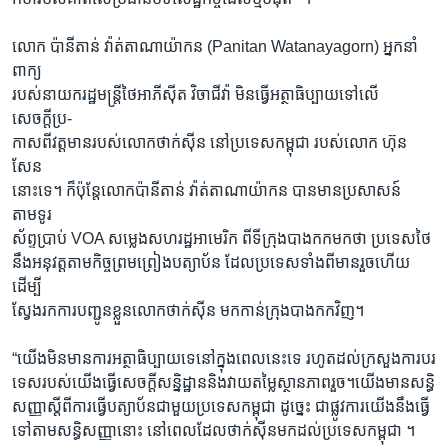
លោក ប៉ានីតាន់ វ៉ាត់តាណាយ៉ាកន (Panitan Watanayagorn) អ្នកនាំ
ពាក្យ
របស់នាយករដ្ឋមន្ដ្រីថៃអាភីស៊ីត វិចាជីវ៉ា មិនធ្វើអត្ថាធិប្បាយទៅលើ
សេចក្ដីប្រ-
កាសពីវត្តមានរបស់លោកថាក់ស៊ីន នៅប្រទេសកម្ពុជា របស់លោក ហ៊ុន
សែន
នោះទេ។ ក៏ប៉ុន្ដែលោកប៉ានីតាន់ វ៉ាត់តាណាយ៉ាកន បានមានប្រសាសន៍
តាមទូរ
ស័ព្ទប្រាប់ VOA សម្លេងសហរដ្ឋអាមេរិក ពីទីក្រុងបាងកកមកថា ប្រទេសថៃ
នឹងអនុវត្តតាមកិច្ចព្រមព្រៀងបត្យាប័ន ដែលប្រទេសទាំងពីមានរួចហើយ
ដើម្បី
ស្វែងរកការបញ្ជូនខ្លួនលោកថាក់ស៊ីន មកកាន់ក្រុងបាងកកវិញ។
“យើងមិនមានការអត្ថាធិប្បាយទេនៅក្នុងពេលនេះទេ រហូតដល់ក្រសួងការបរ
ទេសរបស់យើងធ្វើសេចក្ដីសន្និដ្ឋាននិងវាយតម្លៃស្ថានភាពរួច។យើងមានសន្ធិ
សញ្ញាស្ដីពីការធ្វើបត្យាប័នជាមួយប្រទេសកម្ពុជា ដូច្នេះ ជាផ្លូវការយើងនឹងធ្វើ
ទៅតាមសន្ធិសញ្ញានោះ នៅពេលដែលថាក់ស៊ីនមកដល់ប្រទេសកម្ពុជា ។