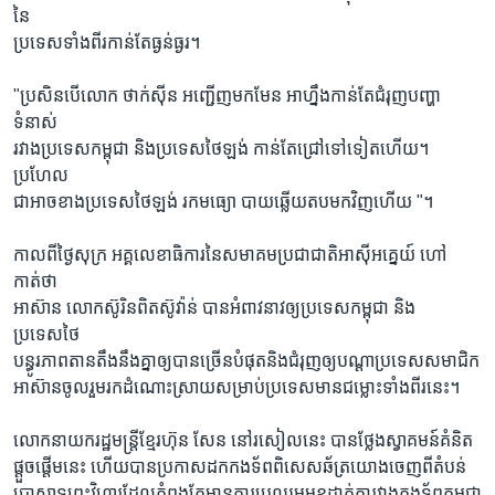
នៃ
ប្រទេសទាំងពីរកាន់តែធ្ងន់ធ្ងរ។
"ប្រសិនបើលោក ថាក់ស៊ីន អញ្ជើញមកមែន អាហ្នឹងកាន់តែជំរុញបញ្ហា
ទំនាស់
រវាងប្រទេសកម្ពុជា និងប្រទេសថៃឡង់ កាន់តែជ្រៅទៅទៀតហើយ។
ប្រហែល
ជាអាចខាងប្រទេសថៃឡង់ រកមធ្យោ បាយឆ្លើយតបមកវិញហើយ "។
កាលពីថ្ងៃសុក្រ អគ្គលេខាធិការនៃសមាគមប្រជាជាតិអាស៊ីអគ្នេយ៍ ហៅ
កាត់ថា
អាស៊ាន លោកស៊ូរិនពិតស៊ូវ៉ាន់ បានអំពាវនាវឲ្យប្រទេសកម្ពុជា និង
ប្រទេសថៃ
បន្ធូរភាពតានតឹងនឹងគ្នាឲ្យបានច្រើនបំផុតនិងជំរុញឲ្យបណ្ដាប្រទេសសមាជិក
អាស៊ានចូលរួមរកដំណោះស្រាយសម្រាប់ប្រទេសមានជម្លោះទាំងពីរនេះ។
លោកនាយករដ្ឋមន្ដ្រីខ្មែរហ៊ុន សែន នៅរសៀលនេះ បានថ្លែងស្វាគមន៍គំនិត
ផ្ដួចផ្តើមនេះ ហើយបានប្រកាសដកកងទ័ពពិសេសឆ័ត្រយោងចេញពីតំបន់
ប្រាសាទព្រះវិហារដែលកំពុងតែមានការប្រឈមមុខដាក់គ្នារវាងកងទ័ពកម្ពុជា