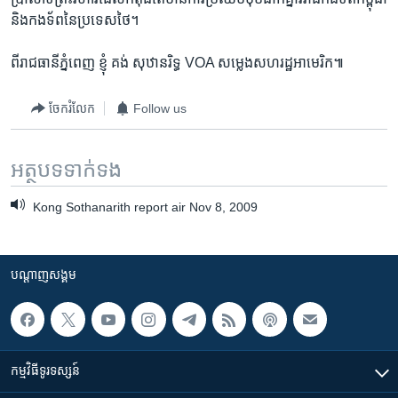
និងកងទ័ពនៃប្រទេសថៃ។
ពីរាជធានីភ្នំពេញ ខ្ញុំ គង់ សុឋានរិទ្ធ VOA សម្លេងសហរដ្ឋអាមេរិក៕
ចែករំលែក
Follow us
អត្ថបទ​ទាក់ទង
Kong Sothanarith report air Nov 8, 2009
បណ្តាញ​សង្គម
កម្មវិធី​ទូរទស្សន៍