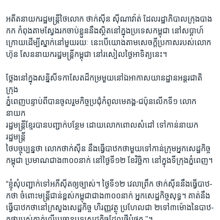
រចនា
សម្ព័ន្ធ​
Khmer English
អតីតនាយករដ្ឋមន្រ្ដីថៃលោក ថាក់ស៊ីន ស៊ីណាវ៉ាត់ ដែលរដ្ឋាភិបាលក្រុងបាង
រំលង​
កក កំពុងតាមស្វែងរកចាប់ខ្លួននឹងស្ថិតនៅក្នុងប្រទេសកម្ពុជា នៅសប្ដាហ៍
និង​
ក្រោយដើម្បីស្នាក់នៅមួយរយៈ នេះបើយោងតាមសេចក្ដីប្រកាសរបស់លោក
បណ្តាញ​សង្គម
ចូល​
ហ៊ុន សែននាយករដ្ឋមន្ដ្រីកម្ពុជា នៅរសៀលថ្ងៃអាទិត្យនេះ។
ទៅ​
កាន់​
ថ្លែងនៅក្នុងសន្និសីទកាសែតដ៏កម្រមួយនៅឯអាកាសយានដ្ឋានអន្ដរជាតិ
ទំព័រ​
ភាសា
ក្រុង
ស្វែង​
ភ្នំពេញបន្ទាប់ពីបានចូលរួមកិច្ចប្រជុំកំពូលមេគង្គ-ជប៉ុនលើកទី១ លោក
រក
នាយក
រដ្ឋមន្ដ្រីខ្មែរបានបញ្ជាក់បន្ថែម ដោយលោកពោលសំដៅ ទៅកាន់នាយក
រដ្ឋមន្ដ្រី
ថៃបច្ចុប្បន្នថា លោកថាក់ស៊ីន នឹងធ្វើបាឋកថាមួយទៅកាន់ក្រុមអ្នកសេដ្ឋកិច្ច
កម្ពុជា ប្រមាណជាង៣០០នាក់ នៅថ្ងៃទី១២ ខែវិច្ឆិកា នៅក្នុងទីក្រុងភ្នំពេញ។
“ខ្ញុំសុំបញ្ជាក់ទៅអភីស៊ីតឲ្យច្បាស់។ ថ្ងៃទី១២ វេលាព្រឹក ថាក់ស៊ីននឹងធ្វើបាឋ-
កថា ចំពោះមន្ដ្រីជាន់ខ្ពស់កម្ពុជាជាង៣០០នាក់ អ្នកសេដ្ឋកិច្ចសុទ្ធ។ គាត់នឹង
ធ្វើបាឋកថានៅក្រសួងសេដ្ឋកិច្ច ហិរញ្ញវត្ថុ ប្រហែលជា ២ទៅ៣ម៉ោងនៃបាឋ-
កថារបស់គាត់លើប្រធានបទសេដ្ឋកិច្ចដែលថ្មីបំផុត "។