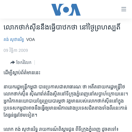
ភ្ជាប់​
ទៅ​
គេហទំព័រ​
លោកថាក់ស៊ីននឹងធ្វើបាឋកថា នៅថ្ងៃព្រហស្បតិ៍
កម្ពុជា
ទាក់ទង
គង់ សុឋានរិទ្ធ
VOA
រំលង​
អន្តរជាតិ
និង​
09 វិច្ឆិកា 2009
អាមេរិក
ចូល​
ទៅ​​
ចែករំលែក
ចិន
ទំព័រ​
ដើម្បីស្តាប់ព័ត៌មាននេះ
ហេឡូវីអូអេ
ព័ត៌មាន​​
តែ​
កម្ពុជាច្នៃប្រតិដ្ឋ
នាយករដ្ឋមន្ដ្រីកម្ពុជា បានប្រកាសជាសាធារណៈថា អតីតនាយករដ្ឋមន្ដ្រីថៃ
ម្តង
លោកថាក់ស៊ីន ស៊ីណាវ៉ាត់នឹងស្ថិតនៅទីក្រុងភ្នំពេញនៅសប្ដាហ៍ក្រោយនេះ។
ព្រឹត្តិការណ៍ព័ត៌មាន
រំលង​
អ្នកវិភាគនយោបាយខ្មែរព្រួយបារម្ភថា វត្តមានរបស់លោកថាក់ស៊ីននៅក្នុង
និង​
ទូរទស្សន៍ / វីដេអូ​
ប្រទេសកម្ពុជាអាចនឹងធ្វើឲ្យមានអរិភាពរវាងប្រទេសជិតខាងទាំងពីរនេះកាន់
ចូល​
តែធ្ងន់ធ្ងរថែមទៀត។
វិទ្យុ / ផតខាសថ៍
ទៅ​
ទំព័រ​
កម្មវិធីទាំងអស់
លោក គង់ សុឋានរិទ្ធ រាយការណ៍ពិស្ដារជូន ពីទីក្រុងភ្នំពេញ ដូចតទៅ៖