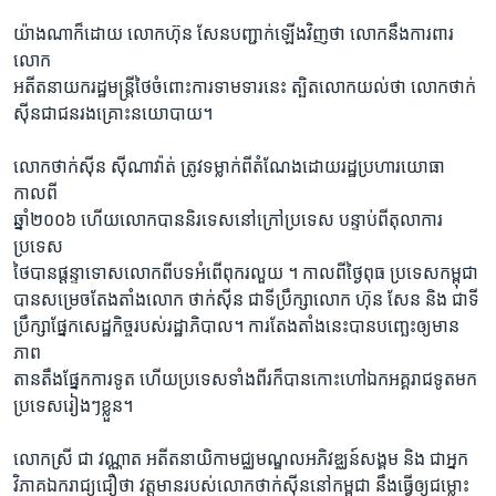
យ៉ាងណាក៏ដោយ លោកហ៊ុន សែនបញ្ជាក់ឡើងវិញថា លោកនឹងការពារ
លោក
អតីតនាយករដ្ឋមន្ដ្រីថៃចំពោះការទាមទារនេះ ត្បិតលោកយល់ថា លោកថាក់
ស៊ីនជាជនរងគ្រោះនយោបាយ។
លោកថាក់ស៊ីន ស៊ីណាវ៉ាត់ ត្រូវទម្លាក់ពីតំណែងដោយរដ្ឋប្រហារយោធា
កាលពី
ឆ្នាំ២០០៦ ហើយលោកបាននិរទេសនៅក្រៅប្រទេស បន្ទាប់ពីតុលាការ
ប្រទេស
ថៃបានផ្ដន្ទាទោសលោកពីបទអំពើពុករលួយ ។ កាលពីថ្ងៃពុធ ប្រទេសកម្ពុជា
បានសម្រេចតែងតាំងលោក ថាក់ស៊ីន ជាទីប្រឹក្សាលោក ហ៊ុន សែន និង ជាទី
ប្រឹក្សាផ្នែកសេដ្ឋកិច្ចរបស់រដ្ឋាភិបាល។ ការតែងតាំងនេះបានបញ្ឆេះឲ្យមាន
ភាព
តានតឹងផ្នែកការទូត ហើយប្រទេសទាំងពីរក៏បានកោះហៅឯកអគ្គរាជទូតមក
ប្រទេសរៀងៗខ្លួន។
លោកស្រី ជា វណ្ណាត អតីតនាយិកាមជ្ឈមណ្ឌលអភិវឌ្ឈន៍សង្គម និង ជាអ្នក
វិភាគឯករាជ្យជឿថា វត្តមានរបស់លោកថាក់ស៊ីននៅកម្ពុជា នឹងធ្វើឲ្យជម្លោះ