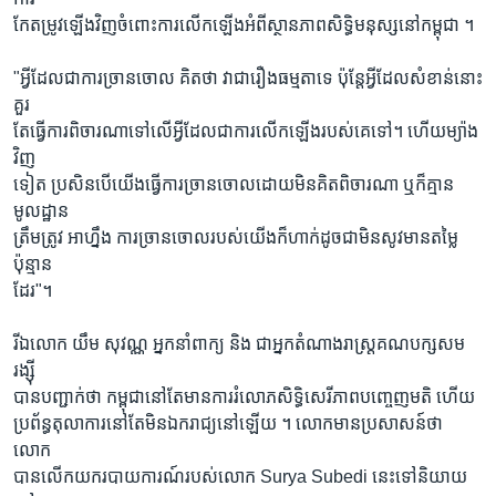
កែតម្រូវឡើងវិញចំពោះការលើកឡើងអំពីស្ថានភាពសិទ្ធិមនុស្សនៅកម្ពុជា ។
"អ្វីដែលជាការច្រានចោល គិតថា វាជារឿងធម្មតាទេ ប៉ុន្តែអ្វីដែលសំខាន់នោះ
គួរ
តែធ្វើការពិចារណាទៅលើអ្វីដែលជាការលើកឡើងរបស់គេទៅ។ ហើយម្យ៉ាង
វិញ
ទៀត ប្រសិនបើយើងធ្វើការច្រានចោលដោយមិនគិតពិចារណា ឬក៏គ្មាន
មូលដ្ឋាន
ត្រឹមត្រូវ អាហ្នឹង ការច្រានចោលរបស់យើងក៏ហាក់ដូចជាមិនសូវមានតម្លៃ
ប៉ុន្មាន
ដែរ"។
រីឯលោក យឹម សុវណ្ណ អ្នកនាំពាក្យ និង ជាអ្នកតំណាងរាស្រ្តគណបក្សសម
រង្ស៊ី
បានបញ្ជាក់ថា កម្ពុជានៅតែមានការរំលោភសិទ្ធិសេរីភាពបញ្ចេញមតិ ហើយ
ប្រព័ន្ធតុលាការនៅតែមិនឯករាជ្យនៅឡើយ ។ លោកមានប្រសាសន៍ថា
លោក
បានលើកយករបាយការណ៍របស់លោក Surya Subedi នេះទៅនិយាយ