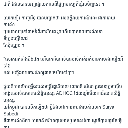
ជាតិ ដែលបានចេញផ្សាយកាលពីថ្ងៃព្រហស្បតិ៍ម្សិលមិញនេះ ។
លោកខៀវ កាញារិទ្ធ បានបញ្ជាក់ថា សេចក្តីរាយការណ៍នេះ ជាការរាយ
ការណ៍
ប្រយោលៗទៅតាមទំព័រការសែត រួចហើយបានរាយការណ៍ទៅ
ទីក្រុងហ្សឺណែវ
តែប៉ុណ្ណោះ ។
"លោកអត់ទាំងដឹងផង ហើយការិយាល័យរបស់គាត់អត់មានតាមដានរឿងអី
ទាំង
អស់ អញ្ចឹងរាយការណ៍ឲ្យគាត់ចេះតែទៅៗ"។
ផ្ទុយពីការលើកឡើងរបស់មន្រ្តីរដ្ឋាភិបាល លោកនី ចរិយា ប្រធានក្រុមស៊ើប
អង្កេតរបស់សមាគមសិទ្ធិមនុស្ស ADHOC ដែលឃ្លាំមើលការរំលោភសិទ្ធិ
មនុស្ស
នៅកម្ពុជា បានលើកឡើងថា អ្វីដែលជាការអះអាងរបស់លោក Surya
Subedi
គឺជាការណ៍ពិត។ លោកនី ចរិយាបានមានប្រសាសន៍ថា រដ្ឋាភិបាលគួរតែធ្វើ
ការ