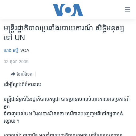
ភ្ជាប់​
ទៅ​
គេហទំព័រ​
មន្រ្តីរដ្ឋាភិបាលប្រឆាំងរបាយការណ៍ សិទ្ធិមនុស្ស
កម្ពុជា
ទាក់ទង
ទៅ UN
រំលង​
អន្តរជាតិ
និង​
ហេង រស្មី
VOA
អាមេរិក
ចូល​
02 តុលា 2009
ទៅ​​
ចិន
ទំព័រ​
ចែករំលែក
ហេឡូវីអូអេ
ព័ត៌មាន​​
ដើម្បីស្តាប់ព័ត៌មាននេះ
តែ​
កម្ពុជាច្នៃប្រតិដ្ឋ
ម្តង
ព្រឹត្តិការណ៍ព័ត៌មាន
មន្រ្តីជាន់ខ្ពស់នៃរដ្ឋាភិបាលកម្ពុជា បានច្រានចោលចំពោះការចោទប្រកាន់ពី
រំលង​
អ្នក
និង​
ទូរទស្សន៍ / វីដេអូ​
ជំនាញរបស់UN ដែលបានរិះគន់ថា សេរីភាពបញ្ចេញមតិនៅកម្ពុជាទន់
ចូល​
វិទ្យុ / ផតខាសថ៍
ខ្សោយ ។
ទៅ​
ទំព័រ​
កម្មវិធីទាំងអស់
លោកខៀវ កាញារិទ្ធ អ្នកនាំពាក្យរដ្ឋាភិបាលកម្ពុជា នៅថ្ងៃសុក្រនេះបាន