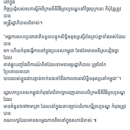
នៅក្នុង
កិច្ចប្រជុំរបស់សភាស្តីអំពីក្រមនីតិវិធីព្រហ្មទណ្ឌនៅថ្ងៃសុក្រនេះ ក៏ប៉ុន្តែត្រូវ
បាន
មន្រ្តីរដ្ឋាភិបាលជំទាស់។
"អង្គការសហប្រជាជាតិទទួលបន្ទុកសិទ្ធិមនុស្សស្ទើរតែគ្រប់គ្នាទាំងអស់ដែល
បាន
មក ហើយកំពុងធ្វើការនៅក្នុងប្រទេសកម្ពុជា តែងតែមានមតិស្រដៀងគ្នា
ដែល
គាត់ឆ្លុះបញ្ចាំងពីការណ៍ពិតដែលទាមទារឲ្យរដ្ឋាភិបាល ត្រូវតែកែ
ប្រែគោលនយោ
បាយរបស់ខ្លួនជាបន្ទាន់ទាក់ទងទៅនឹងការគោរពសិទ្ធិមនុស្សនៅកម្ពុជា"។
រដ្ឋសភាប្រទេសកម្ពុជាកំពុងតែពិភាក្សាដេញដោលលើក្រមនីតិវិធីព្រហ្មទណ្ឌ
ដែល
មានចំនួន៦៧២មាត្រា ដែលនៅក្នុងនោះច្បាប់បរិហាកេរ្តិ៍ព្រហ្មទណ្ឌ កំពុងត្រូវ
បាន
គណបក្សដែលមានសម្លេងភាគតិចនៅក្នុងសភាជំទាស់ ៕