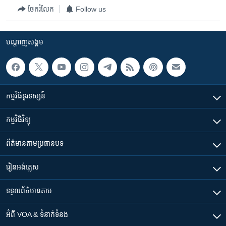
ចែករំលែក
Follow us
បណ្តាញ​សង្គម
កម្មវិធី​ទូរទស្សន៍
កម្មវិធី​វិទ្យុ
ព័ត៌មាន​តាមប្រធានបទ​
រៀន​​អង់គ្លេស
ទទួល​ព័ត៌មាន​តាម
អំពី​ VOA & ទំនាក់ទំនង