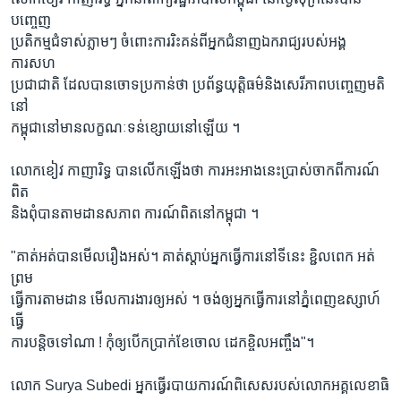
រចនា
បញ្ចេញ
សម្ព័ន្ធ​
Khmer English
ប្រតិកម្មជំទាស់ភ្លាមៗ ចំពោះការរិះគន់ពីអ្នកជំនាញឯករាជ្យរបស់អង្គ
រំលង​
ការសហ
និង​
បណ្តាញ​សង្គម
ប្រជាជាតិ ដែលបានចោទប្រកាន់ថា ប្រព័ន្ធយុត្តិធម៌និងសេរីភាពបញ្ចេញមតិ
ចូល​
នៅ
ទៅ​
កម្ពុជានៅមានលក្ខណៈទន់ខ្សោយនៅឡើយ ។
កាន់​
ទំព័រ​
ភាសា
លោកខៀវ កាញារិទ្ធ បានលើកឡើងថា ការអះអាងនេះប្រាស់ចាកពីការណ៍
ស្វែង​
ពិត
រក
និងពុំបានតាមដានសភាព ការណ៍ពិតនៅកម្ពុជា ។
"គាត់អត់បានមើលរឿងអស់។ គាត់ស្តាប់អ្នកធ្វើការនៅទីនេះ ខ្ជិលពេក អត់
ព្រម
ធ្វើការតាមដាន មើលការងារឲ្យអស់ ។ ចង់ឲ្យអ្នកធ្វើការនៅភ្នំពេញឧស្សាហ៍
ធ្វើ
ការបន្តិចទៅណា ! កុំឲ្យបើកប្រាក់ខែចោល ដេកខ្ចិលអញ្ចឹង"។
លោក Surya Subedi អ្នកធ្វើរបាយការណ៍ពិសេសរបស់លោកអគ្គលេខាធិ