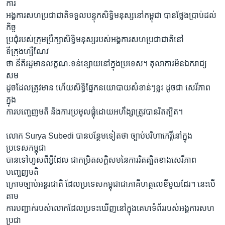
ការ
អង្គការសហប្រជាជាតិទទួលបន្ទុកសិទ្ធិមនុស្សនៅកម្ពុជា បានថ្លែងប្រាប់ដល់
កិច្ច
ប្រជុំរបស់ក្រុមប្រឹក្សាសិទ្ធិមនុស្សរបស់អង្គការសហប្រជាជាតិនៅ
ទីក្រុងហ្សឺណែវ
ថា នីតិរដ្ឋមានលក្ខណៈទន់ខ្សោយនៅក្នុងប្រទេស។ តុលាការមិនឯករាជ្យ
សម
ដូចដែលត្រូវមាន ហើយសិទ្ធិផ្នែកនយោបាយសំខាន់ៗខ្លះ ដូចជា សេរីភាព
ក្នុង
ការបញ្ចេញមតិ និងការប្រមូលផ្តុំដោយអហឹង្សាត្រូវបានរិតត្បិត។
លោក Surya Subedi បានបន្ថែមទៀតថា ច្បាប់បរិហាកេរ្តិ៍នៅក្នុង
ប្រទេសកម្ពុជា
បានទៅហួសពីអ្វីដែល ជាកម្រិតសក្តិសមនៃការរិតត្បិតខាងសេរីភាព
បញ្ចេញមតិ
ក្រោមច្បាប់អន្តរជាតិ ដែលប្រទេសកម្ពុជាជាភាគីហត្ថលេខីមួយដែរ។ នេះបើ
តាម
ការបញ្ជាក់របស់លោកដែលប្រទះឃើញនៅក្នុងគេហទំព័ររបស់អង្គការសហ
ប្រជា