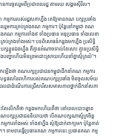
ានការចូលរួមពីប្រជាពលរដ្ឋ តាមរយៈសង្គមស៊ីវិល។
ម្មការរបស់រដ្ឋសភាហ្នឹង គេឱ្យមានគណ បក្សប្រឆាំង
រួមការគ្រប់គ្រងគណៈកម្មការ។ ប៉ុន្តែនៅកម្ពុជា គណ
គ្រងគណៈកម្មការទាំង៩ ទាំងប្រធាន អនុប្រធាន ទាំងលេខា
រប់គ្រងទាំងអស់។ បទពិសោធន៍កន្លងមកហ្នឹង ប្រសិទ្ធិ
ក្សខ្លួនឯងហ្នឹង គឺគ្មានអំណាចទាល់តែសោះ គ្មានប្រសិទ្ធិ
បញ្ហាហើយមិនព្រមដោះស្រាយហើយនាំគ្នាស៊ុំគ្រលំ”។
ឡើងថា គណបក្សប្រជាជនកម្ពុជាដឹកនាំគណៈកម្មការ
ាលទ្ធផលនៃពហិការបស់គណបក្សប្រឆាំង មិនចូលសម័យ
ូង ដែលជាដំណើរការជ្រើសរើសសមាសភាពថ្នាក់ដឹកនាំសភា
ត់ចេះតែលើកគឺថា កន្លងមកហើយគឺថា នៅពេលបោះឆ្នោត
ងគណបក្សប្រជាជននិយាយថា បើគណបក្សណាស្ម័គ្រចិត្ត
្មការទាំងអស់ ទាំង៩ហ្នឹង សុំឱ្យដាក់ពាក្យមក ប៉ុន្តែគាត់
មក។ ទាមទារធ្វើប្រធានគណៈកម្មការនេះ ប្រធានគណៈកម្ម