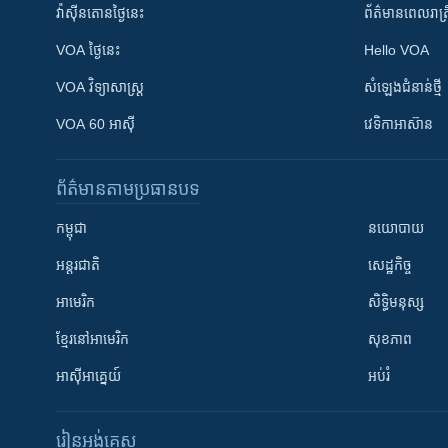
វ៉ាស៊ីនតោន​ថ្ងៃ​នេះ
ព័ត៌មាន​​ពេល​រាត្រ
VOA ថ្ងៃនេះ
Hello VOA
VOA ​វិទ្យាសាស្ត្រ
សំឡេង​ជំនាន់​ថ្មី
VOA 60 អាស៊ី
វេទិកា​អាស៊ាន
ព័ត៌មាន​តាមប្រធានបទ​
កម្ពុជា
នយោបាយ
អន្តរជាតិ
សេដ្ឋកិច្ច
អាមេរិក
សិទ្ធិមនុស្ស
ខ្មែរ​នៅអាមេរិក
សុខភាព
អាស៊ីអាគ្នេយ៍
អប់រំ
រៀន​​អង់គ្លេស