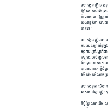
លោកងួន ញ៉ិល អនុប
ឱ្យតែសភាជាតិឬគណៈ
អំណាចនេះ ឱ្យត្រួត
សង្កត់ធ្ងន់ថា នគរប
បានទេ។
លោកងួន ញ៉ិលមានប្
ការងារសម្ងាត់ផ្ទៃក
អង្គការក្រៅរដ្ឋា
កម្មការរបស់រដ្ឋស
ទ័ពបាននោះទេ។ មានបើ
បាលណាមកធ្វើជំនួ
វាមិនមែនអំណាចប្រ
លោកបន្តថា បើមានប
សភាហៅរដ្ឋមន្ត្រី ក្
ក៏ប៉ុន្តែលោកយឹម 