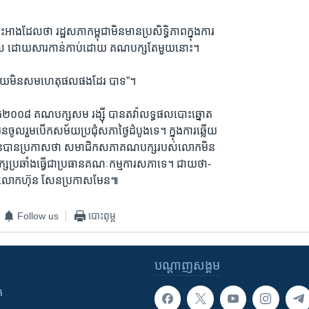
ងដែលថា រដ្ឋសភាកម្ពុជាមិនមានប្រសិទ្ធិភាពក្នុងការ
ឋាភិបាល ដោយសារកាន់កាប់ដោយ គណបក្សតែមួយនោះ។
ន់មួយមិនសមហេតុផលផងដែរ បាទ”។
ត២០០៨ គណបក្សសម រង្ស៊ី បានតវ៉ាលទ្ធផលបោះឆ្នោត
ូលរួមបើកសម័យប្រជុំសភាថ្ងៃដំបូងទេ។ ក្នុងការឆ្លើយ
នបានប្រកាសថា សមាជិកសភាគណបក្សរបស់លោកមិន
្សប្រឆាំងធ្វើជាប្រធានគណៈកម្មការសភាទេ។ ជាយថា-
ចលោកហ៊ុន សែនប្រកាសមែន៕
Follow us
បោះពុម្ព
បណ្តាញ​សង្គម
ក