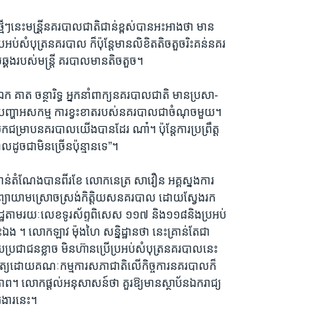
្មីៗនេះមន្រី្តនគរបាលជាតិជាន់ខ្ពស់បានអះអាងថា មាន
្រអប់សំបុត្រនគរបាល ក៏ប៉ុន្តែមានលិខិតតិចតួចរិះគន់នគរ
ឆ្គងរបស់មន្ត្រី គរបាលមានតិចតួច។
គាត ចន្ថារិទ្ធ អ្នកនាំពាក្យនគរបាលជាតិ មានប្រសា-
ន្តែបញ្ហាអសកម្ម ការខ្វះខាតរបស់នគរបាលជាចំណុចមួយ។
្រាបនគរបាលយើងបានដែរ ណា៎។ ប៉ុន្តែការប្រព្រឹត្ត
លដូចជាមិនច្រើនប៉ុន្មានទេ”។
ន់តំណែងបានពីរខែ លោកនេត្រ សាវឿន អគ្គស្នងការ
្យាយាមស្រោចស្រង់កិត្តិយសនគរបាល ដោយស្វែងរក
ដ្ឋតាមរយៈលេខទូរស័ព្ទពិសេស ១១៧ និង១១៨និងប្រអប់
ឯង ។ លោកឡាវ ម៉ុងហៃ សន្និដ្ឋានថា នេះគ្រាន់តែជា
ហើយប្រជាជនខ្លាច មិនហ៊ានប្រើប្រអប់សំបុត្រនគរបាលនេះ
ពិនិត្យដោយគណៈកម្មការសភាជាតិលើកិច្ចការនគរបាលក៏
ិភាព។ លោកផ្តល់អនុសាសន៍ថា គួរឱ្យមានស្ថាប័នឯករាជ្យ
ារងារនេះ។