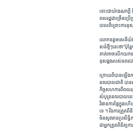
ទោះជាយ៉ាងណាក្តី ថ
ពលរដ្ឋជាច្រើនប្រើប
បាលពីព្រោះការខុស
លោកឧត្តមសេនីយ៍ឯក 
សន៍ថ្មីៗនេះថា“ប៉ុ
គាត់អាចលើកយកមកជម
ខុសឆ្គងរបស់នគរបា
ក្រោយពីបានឡើងកា
នគរបាលជាតិ បានព
កិច្ចសហការពីពលរ
សំបុត្រនគរបាលនេះ
វិធានការផ្ទៃក្នុង
ទេ ។ រីឯការត្រួត
មិនសូវមានប្រសិទ្ធ
ជាអ្នកត្រួតពិនិត្យក