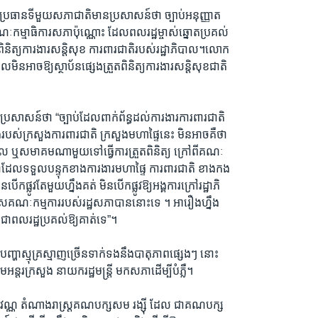
្រធានទីមួយសភាជាតិមានប្រសាសន៍ថា ច្បាប់អនុញ្ញាត
កម្មាធិការសភាប៉ុណ្ណោះ ដែលពលរដ្ឋម្ចាស់ឆ្នោតប្រគល់
ពិនិត្យការងារសន្តិសុខ ការពារជាតិរបស់រដ្ឋាភិបាល។លោក
ាលមិនអាចឱ្យស្ថាប័នផ្សេងត្រួតពិនិត្យការងារសន្តិសុខជាតិ
រសាសន៍ថា “ច្បាប់ដែលពាក់ព័ន្ធដល់ការងារការពារជាតិ
្នុងរបស់ក្រសួងការពារជាតិ ក្រសួងមហាផ្ទៃនេះ មិនអាចគឺថា
ភិបាល ឬសមាគមណាមួយទៅធ្វើការត្រួតពិនិត្យ ក្រៅពីគណៈ
ភាដែលទទួលបន្ទុកខាងការងារមហាផ្ទៃ ការពារជាតិ ខាងកង
កផ្លូវតែមួយហ្នឹងគត់ មិនបើកផ្លូវឱ្យអង្គការក្រៅរដ្ឋាភិ
សគណៈកម្មការរបស់រដ្ឋសភាបាននោះទេ ។ អារឿងហ្នឹង
ជាពលរដ្ឋប្រគល់ឱ្យគាត់ទេ”។
ញ្ហាស្មុគ្រស្មាញច្រើនទាក់ទងនឹងបាតុភាពផ្សេងៗ នោះ
រុមអន្តរក្រសួង នាយករដ្ឋមន្ត្រី មកសភាដើម្បីបំភ្លឺ។
សុវណ្ណ តំណាងរាស្ត្រគណបក្សសម រង្ស៊ី ដែល ជាគណបក្ស