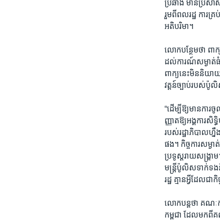
ប្រឆាំង មានប្រសាស
រួមពីពលរដ្ឋ ការគ្រ
អតិបរិមា។
លោកបន្ថែមថា ពាក្
ដល់ការណ៍សម្ងាត់ធំ
ពាក្យនេះមិននិយា
វត្តន៍ច្បាប់របស់ប៉ូ
“ដើម្បីឱ្យមានការចូល
ញ្ញាតឱ្យអង្គការសិទ្
របស់រដ្ឋាភិបាលហ្នឹ
ផង។ កិច្ចការសម្ងា
ប្រទូស្តរាយសង្គ្រាម
មន្ត្រីប៉ូលិសទាក់ទ
រដ្ឋ គ្មានអ្វីដែលជ
លោកបន្តថា គណៈក
កម្ពុជា ដែលមកពី