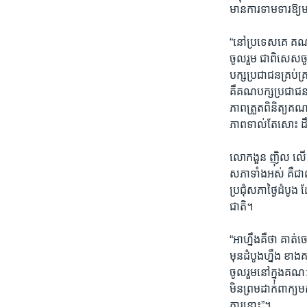
មានការទាមទារឱ្យម
“នៅប្រទេសគេ គណៈក
ចូលរួម ជាពិសេសចូល
បក្សប្រជាជនគ្រប់
គឺគណបក្សប្រជាជនគ្
ភាពត្រួតពិនិត្យគណប
ភាពទាល់តែសោះ ដឹង
លោកងួន ញ៉ិល លើក
សភាទាំងអស់ គឺជ
ប្រជុំសភាថ្ងៃដំប
ជាតិ។
“អាហ្នឹងគឺថា គា
មុនដំបូងហ្នឹង ខា
ចូលរួមនៅក្នុងគណៈកម
មិនព្រមដាក់ពាក្យ
ការនោះ”។