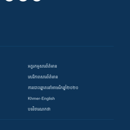
អក្ខរកម្មសារព័ត៌មាន
សេរីភាពសារព័ត៌មាន
ការបោះឆ្នោតនៅអាមេរិកឆ្នាំ២០២០
Khmer-English
បទវិចារណកថា