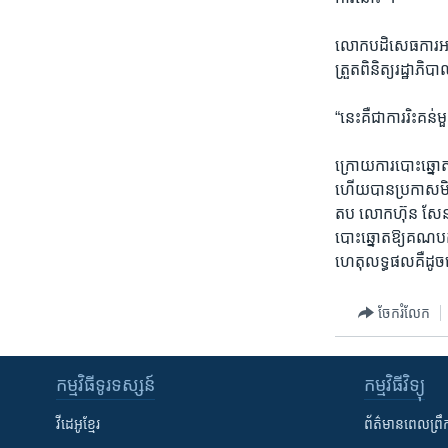
លោកបដិសេធការអះអា
ត្រួតពិនិត្យរដ្
“នេះគឺជាការរិះគ
ក្រោយការបោះឆ្នោ
ហើយបានប្រកាសមិនច
តប លោកហ៊ុន សែ
បោះឆ្នោតឱ្យគណបក
ហេតុលទ្ធផលគឺដូ
ចែករំលែក
កម្មវិធី​ទូរទស្សន៍
កម្មវិធី​វិទ្យុ
វីដេអូ​ខ្មែរ
ព័ត៌មាន​ពេល​ព្រឹ