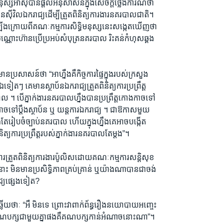
នុស្សអាស៊ីបានផ្តល់អនុសាសន៍ក្នុងសេចក្តីថ្លែងការណ៍ថា
ថាប័នស៊ីវិលឯករាជ្យដើម្បីត្រួតពិនិត្យការងារនគរបាលជាតិ។
ើងក្រោយពីគណៈកម្មការសិទ្ធិមនុស្សនេះសង្កេតឃើញថា
ុណ្ណោះហ៊ានប្រើប្រអប់សំបុត្រនគរបាល រិះគន់កំហុសឆ្គង
ប្រសាសន៍ថា “អាហ្នឹងគឺកិច្ចការផ្ទៃក្នុងរបស់ក្រសួង
ឯទៀតៗ គេមានស្ថាប័នឯករាជ្យត្រួតពិនិត្យការប្រព្រឹត្ត
ាល ។ បើភ្នាក់ងារនគរបាលហ្នឹងបានប្រព្រឹត្តកោងកាចទៅ
ាចទៅប្តឹងស្ថាប័ន ឬ យន្តការឯករាជ្យ ។ ជាឱកាសមួយ
ងតែរៀបចំច្បាប់នគរបាល ហើយក្នុងហ្នឹងគេអាចបង្កើត
ិត្យការប្រព្រឹត្តរបស់ភ្នាក់ងារនគរបាលតែម្តង”។
ត្រួតពិនិត្យការងារប៉ូលិសដោយគណៈកម្មការសន្តិសុខ
ះ មិនមានប្រសិទ្ធិភាពគ្រប់គ្រាន់ ឬយ៉ាងណាបានជាចង់
ាជ្យផ្សេងទៀត?
លើយថាៈ “អឺ មិនទេ ព្រោះវាពាក់ព័ន្ធរឿងនយោបាយអញ្ចេះ
គណបក្សជាមួយគ្នាផងគឺគណបក្សកាន់អំណាចនោះណា”។