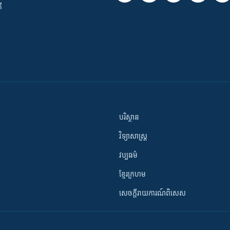
ី
បរិស្ថាន
វិទ្យាសាស្រ្ត
វប្បធម៌
ខ្មែរក្រហម
សេចក្តីរាយការណ៍ពិសេស