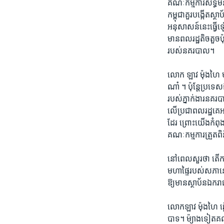
រចនា
គណៈកម្មការសិទ្ធិម
សម្ព័ន្ធ​
កម្ពុជាគួរបង្កើតស្
រំលង​
អនុសាសន៍នេះធ្វើឡ
និង​
មានពលរដ្ឋតិចតួចប៉
ចូល​
របស់នគរបាល។
ទៅ​
កាន់​
លោក ឡាវ ម៉ុងហៃ មាន
ទំព័រ​
ណា៎ ។ ប៉ុន្តែប្រទេស
ស្វែង​
របស់ភ្នាក់ងារនគរប
រក
លើប្រជាពលរដ្ឋគេអ
ដែរ ព្រោះយើងកំពុ
គណៈកម្មការត្រួតពិន
នៅពេលសួរថា តើការ
មហាផ្ទៃរបស់សភានោ
ឱ្យមានស្ថាប័នឯករ
លោកឡាវ ម៉ុងហៃ ឆ្
បាទ។ ម៉្យាងទៀត