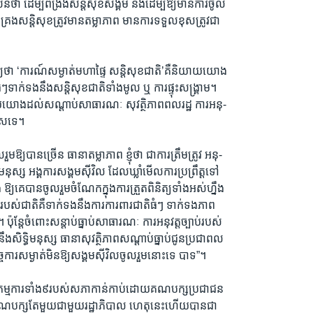
ន៍ថា ដើម្បីពង្រឹងសន្តិសុខសង្គម និងដើម្បីឱ្យមានការចូល
ប់គ្រងសន្តិសុខត្រូវមានតម្លាភាព មានការទទួលខុសត្រូវជា
យថា ‘ការណ៍សម្ងាត់មហាផ្ទៃ សន្តិសុខជាតិ’គឺនិយាយយោង
ៗទាក់ទងនឹងសន្តិសុខជាតិទាំងមូល ឬ ការផ្ទុះសង្គ្រាម។
យយោងដល់សណ្តាប់សាធារណៈ សុវត្ថិភាពពលរដ្ឋ ការអនុ-
លិសទេ។
រួមឱ្យបានច្រើន ធានាតម្លាភាព ខ្ញុំថា ជាការត្រឹមត្រូវ អនុ-
ធិមនុស្ស អង្គការសង្គមស៊ីវិល ដែលឃ្លាំមើលការប្រព្រឹត្តទៅ
ង ឱ្យគេបានចូលរួមចំណែកក្នុងការត្រួតពិនិត្យទាំងអស់ហ្នឹង
ត់របស់ជាតិគឺទាក់ទងនឹងការការពារជាតិធំៗ ទាក់ទងភាព
។ ប៉ុន្តែចំពោះសន្តាប់ធ្នាប់សាធារណៈ ការអនុវត្តច្បាប់របស់
ងនឹងសិទ្ធិមនុស្ស ធានាសុវត្ថិភាពសណ្តាប់ធ្នាប់ជូនប្រជាពល
ាកិច្ចការសម្ងាត់មិនឱ្យសង្គមស៊ីវិលចូលរួមនោះទេ បាទ”។
ម្មការទាំង៩របស់សភាកាន់កាប់ដោយគណបក្សប្រជាជន
គណបក្សតែមួយជាមួយរដ្ឋាភិបាល ហេតុនេះហើយបានជា