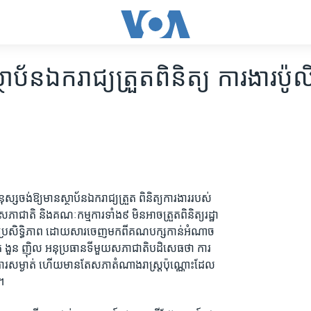
ថាប័នឯករាជ្យត្រួតពិនិត្យ ការងារប៉
ុស្សចង់ឱ្យមានស្ថាប័នឯករាជ្យត្រួត ពិនិត្យការងាររបស់
ះសភាជាតិ និងគណៈកម្មការទាំង៩ មិនអាចត្រួតពិនិត្យរដ្ឋា
្រសិទ្ធិភាព ដោយសារចេញមកពីគណបក្សកាន់អំណាច
ោក ងួន ញ៉ិល អនុប្រធានទីមួយសភាជាតិបដិសេធថា ការ
ងារសម្ងាត់ ហើយមានតែសភាតំណាងរាស្ត្រប៉ុណ្ណោះដែល
យ។