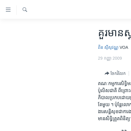
ភ្ជាប់​
ទៅ​
គេហទំព័រ​
ស្វែង​
កម្ពុជា
រក
គួរមានស្
ទាក់ទង
អន្តរជាតិ
រំលង​
និង​
អាមេរិក
ពិន ស៊ីសុវណ្ណ
VOA
ចូល​
ចិន
29 កញ្ញា 2009
ទៅ​​
ទំព័រ​
ហេឡូវីអូអេ
ចែករំលែក
ព័ត៌មាន​​
កម្ពុជាច្នៃប្រតិដ្ឋ
តែ​
គណៈកម្មការសិទ្ធិមន
ម្តង
ព្រឹត្តិការណ៍ព័ត៌មាន
ប៉ូលិសជាតិ ពីព្រោ
រំលង​
ភិបាលប្រកបដោយប
ទូរទស្សន៍ / វីដេអូ​
និង​
តែមួយ ។ ប៉ុន្តែល
ចូល​
វិទ្យុ / ផតខាសថ៍
ងារសន្តិសុខជាការ
ទៅ​
មានសិទ្ធិត្រួតពិនិត្
កម្មវិធីទាំងអស់
ទំព័រ​