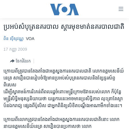
ភ្ជាប់​
ទៅ​
គេហទំព័រ​
ប្រអប់សំបុត្រនគរបាល ស្តារមុខមាត់នគរបាលជាតិ
កម្ពុជា
ទាក់ទង
ពិន ស៊ីសុវណ្ណ
VOA
រំលង​
អន្តរជាតិ
និង​
17 កញ្ញា 2009
អាមេរិក
ចូល​
ទៅ​​
ចែករំលែក
ចិន
ទំព័រ​
ក្រោយពីត្រូវបានតែងតាំងជាអគ្គស្នងការនគរបាលជាតិ លោកឧត្តមសេនីយ៍
ហេឡូវីអូអេ
ព័ត៌មាន​​
នេត្រ សាវឿនបានរៀបចំឱ្យមានប្រអប់សំបុត្រនគរបាលនិងខ្សែទូរស័ព្ទ
តែ​
កម្ពុជាច្នៃប្រតិដ្ឋ
ពិសេស
ម្តង
ដើម្បីស្វាគមន៍ការរិះគន់ពីពលរដ្ឋចំពោះមន្រ្តីក្រោមឱវាទរបស់លោក ក៏ប៉ុន្តែ
ព្រឹត្តិការណ៍ព័ត៌មាន
រំលង​
មន្ត្រីសិទ្ធិមនុស្សនិយាយថា យន្តការនេះអាចមានប្រសិទ្ធិភាព លុះត្រាតែស្ថា
និង​
ទូរទស្សន៍ / វីដេអូ​
ប័នឯករាជ្យ ផ្សេងពីប៉ូលិស ជាអ្នកពិនិត្យលិខិតបណ្តឹងអាណាមឹកទាំងនេះ។
ចូល​
វិទ្យុ / ផតខាសថ៍
ទៅ​
ក្រោយពីលោកត្រូវបានតែងតាំងជាអគ្គស្នងការនគរបាលជាតិនោះ លោក
ទំព័រ​
កម្មវិធីទាំងអស់
នាយឧត្តមសេនីយ៍នេត្រ សាវឿនបានប្រកាសថា លោក