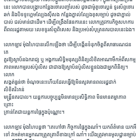
នេះ លោកបានបង្ក្រាបកន្លែងចោរបញ្ចាំរបស់ ដូចជាម៉ូតូចោរប្លន់ ទូរស័ព្ទចោរ
ឆក់ និងបិទទូហ្គេមល្បែងស៊ីសង កន្លែងភ្នាល់ល្បែងខុសច្បាប់ ដូចជាភ្នាល់
បាល់ ជល់មាន់ជាដើម។ ដើម្បីពង្រឹងផែនការនេះ លោកត្រូវការកិច្ចសហការ
ពីពលរដ្ឋតាមរយៈលេខទូរស័ព្ទពិសេស និងប្រអប់សំបុត្រនគរបាលនេះឯង។
លោកឡាវ ម៉ុងហៃបានលើកឡើងថា ដើម្បីបង្កើនទំនុកចិត្តពីសាធារណជន
គេ
គួរឱ្យស្ថាប័នឯករាជ្យ ឬ អង្គការសិទ្ធិមនុស្សពិនិត្យលិខិតអាណាមឹកអំពីសកម្ម
ភាពអសកម្មរបស់ប៉ូលិស ជាជាងឱ្យស្ថាប័នប៉ូលិសខ្លួនឯងជាអ្នកពិនិត្យ។
លោក
សង្កត់ធ្ងន់ថា ចំណុចនេះហើយដែលធ្វើឱ្យមិនសូវមានពលរដ្ឋដាក់
លិខិតរិះគន់
មន្ត្រីនគរបាល។ យន្តការបច្ចុប្បន្នមិនមានប្រសិទ្ធិភាព មិនមានតម្លាភាព
ព្រោះ
គ្រាន់តែជាយន្តការផ្ទៃក្នុងប៉ុណ្ណោះ។
លោកឡាវ ម៉ុងហៃបន្តថា “គេហៅថា កិច្ចការផ្ទៃក្នុងណា៎។ យកព័ត៌មាន យកអី
ទៅ វាអត់មានអ្នកណាត្រួតត្រាពីខាងក្រៅ ណា៎។ យើងត្រូវមានមូលដ្ឋានច្បាប់