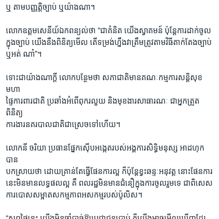
ឬ តាមបញ្ញតិ្តច្បាប់ ឬយ៉ាងណា។
លោកឧត្តមសេនីយ៍ឯកពន្យល់ថា “ជាគំនិត យើងស្វាគមន៍ ប៉ុន្តែការដាក់ចូល
ក្នុងច្បាប់ យើងនឹងពិនិត្យមើល តើទម្រង់ហ្នឹងវាត្រឹមត្រូវតាមវិធីតាក់តែងច្បាប់
ឬអត់ ណា៎”។
ទោះជាយ៉ាងណាក្តី លោកបន្ថែមថា សភាជាតិមានគណៈកម្មការសន្តិសុខ
មហា
ផ្ទៃការពារជាតិ ប្រឆាំងអំពើពុករលួយ និងមុខងារសាធារណៈ ជាអ្នកត្រួត
ពិនិត្យ
ការងារនគរបាលជាតិជាស្រេចទៅហើយ។
លោកនី ចរិយា ប្រធានផ្នែកស៊ើបអង្កេតរបស់អង្គការសិទ្ធិមនុស្ស អាដហុក
បាន
បកស្រាយថា ដោយគ្រាន់តែធ្វើផែនការល្អ ក៏ប៉ុន្តែខ្វះឆន្ទៈអនុវត្ត នោះផែនការ
នេះមិនមានលទ្ធផលល្អ គឺ ពលរដ្ឋមិនមានជំនឿក្នុងការចូលរួមទេ ជាពិសេស
ការបោសសម្អាតសកម្មភាពអសកម្មរបស់ប៉ូលិស។
“សព្វថ្ងៃនេះ យើងមិនចាំបាច់ឱ្យប្រជាជនប្រាប់ ក៏យើងអាចមើលឃើញដែរ