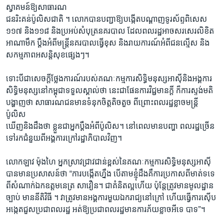
រចនា
ស្វាគមន៍ឱ្យសាធារណ
សម្ព័ន្ធ​
Khmer English
ជនរិះគន់ប៉ូលិសជាតិ ។ លោកបានបញ្ជាឱ្យបង្កើតបណ្តាញទូរស័ព្ទពិសេស
រំលង​
១១៧ និង១១៨ និងប្រអប់សំបុត្រនគរបាល ដែលពលរដ្ឋអាចសរសេរលិខិត
និង​
អាណាមឹក ប្តឹងអំពីមន្ត្រីនគរបាលធ្វើខុស និងរាយការណ៍អំពីជនល្មើស និង
បណ្តាញ​សង្គម
ចូល​
សកម្មភាពអសន្តិសុខផ្សេងៗ។
ទៅ​
កាន់​
ទោះបីជាសេចក្តីថ្លែងការណ៍របស់គណៈកម្មការសិទ្ធិមនុស្សអាស៊ីនិងអង្គការ
ទំព័រ​
ភាសា
សិទ្ធិមនុស្សនៅកម្ពុជាទទួលស្គាល់ថា​ នេះជាផែនការវិជ្ជមានក្តី ក៏ការស្ទង់មតិ
ស្វែង​
បង្ហាញថា សាធារណជនមានទំនុកចិត្តតិចតួច ពីព្រោះពលរដ្ឋខ្លាចមន្ត្រី
រក
ប៉ូលិស
ឃើញនិងដឹងថា ខ្លួនជាអ្នកប្តឹងអំពីប៉ូលិស។ នៅពេលមានបញ្ហា ពលរដ្ឋច្រើន
ទៅរកជំនួយពីអង្គការក្រៅរដ្ឋាភិបាលវិញ។
លោកឡាវ ម៉ុងហៃ អ្នកស្រាវជ្រាវជាន់ខ្ពស់នៃគណៈកម្មការសិទ្ធិមនុស្សអាស៊ី
បានមានប្រសាសន៍ថា “ការបង្កើតហ្នឹង បើតាមខ្ញុំដឹងគឺការប្រកាសពីមាត់ទទេ
ពីសំណាក់ឯកឧត្តមនេត្រ សាវឿន។ ជាគំនិតល្អហើយ ប៉ុន្តែត្រូវមានមូលដ្ឋាន
ច្បាប់ មាននីតិវិធី ។ វាត្រូវមានអង្គការមួយឯករាជ្យនៅក្រៅ ហើយធ្វើការស៊ើប
អង្កេតជួសប្រជាពលរដ្ឋ អត់ឱ្យប្រជាពលរដ្ឋមានការភ័យខ្លាចអីទេ បាទ”។