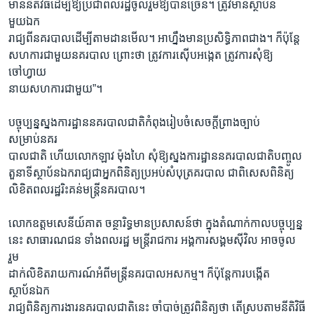
មាននីតិវិធីដើម្បីឱ្យប្រជាពលរដ្ឋចូលរួមឱ្យបានច្រើន។ ត្រូវមានស្ថាប័ន
មួយឯក
រាជ្យពីនគរបាលដើម្បីតាមដានមើល។ អាហ្នឹងមានប្រសិទ្ធិភាពជាង។ ក៏ប៉ុន្តែ
សហការជាមួយនគរបាល ព្រោះថា ត្រូវការស៊ើបអង្កេត ត្រូវការសុំឱ្យ
ចៅហ្វាយ
នាយសហការជាមួយ”។
បច្ចុប្បន្នស្នងការដ្ឋាននគរបាលជាតិកំពុងរៀបចំសេចក្តីព្រាងច្បាប់
សម្រាប់នគរ
បាលជាតិ ហើយលោកឡាវ ម៉ុងហៃ សុំឱ្យស្នងការដ្ឋាននគរបាលជាតិបញ្ចូល
តួនាទីស្ថាប័នឯករាជ្យជាអ្នកពិនិត្យប្រអប់សំបុត្រគរបាល ជាពិសេសពិនិត្យ
លិខិតពលរដ្ឋរិះគន់មន្ត្រីនគរបាល។
លោកឧត្តមសេនីយ៍គាត ចន្ថារិទ្ធមានប្រសាសន៍ថា ក្នុងតំណាក់កាលបច្ចុប្បន្ន
នេះ សាធារណជន ទាំងពលរដ្ឋ មន្ត្រីរាជការ អង្គការសង្គមស៊ីវិល អាចចូល
រួម
ដាក់លិខិតរាយការណ៍អំពីមន្ត្រីនគរបាលអសកម្ម។ ក៏ប៉ុន្តែការបង្កើត
ស្ថាប័នឯក
រាជ្យពិនិត្យការងារនគរបាលជាតិនេះ ចាំបាច់ត្រូវពិនិត្យថា តើស្របតាមនីតិវិធី