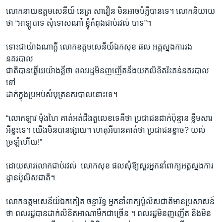
លោកនាយឧត្តមសេនីយ៍ នេត្រ សាវឿន មិនអាចបំភ្លឺបានទេ។ លោកនិយាយ
ថា “អាឡូបាទ សុំទោសណា៎ ខ្ញុំកំពុងជាប់រវល់ បាទ”។
ទោះជាយ៉ាងណាក្តី លោកឧត្តមសេនីយ៍ឯកសុខ ផល អគ្គស្នងការរង
នគរបាល
ជាតិបានឆ្លើយយ៉ាងខ្លីថា ពលរដ្ឋមិនញញើតនឹងយកលិខិតរិះគន់នគរបាល
ទៅ
ដាក់ក្នុងប្រអប់សំបុត្រនគរបាលនោះទេ។
“លោកឡាវ ម៉ុងហៃ គាត់អត់ដឹងតួលេខទេគឺថា ប្រជាជនដាក់ប៉ុន្មាន ខ្លឹមសារ
អីខ្លះទេ។ យើងមិនបានផ្សាយ។ ហេតុអីបានគាត់ថា ប្រជាជនខ្លាច? យល់
ច្រឡំហើយ!”
ដោយសារលោកជាប់រវល់ ​ លោកសុខ ផលសុំឱ្យសួរអ្នកនាំពាក្យអគ្គស្នងការ
ដ្ឋានប៉ូលិសជាតិ។
លោកឧត្តមសេនីយ៍ឯកគៀត ចន្ថារិទ្ធ អ្នកនាំពាក្យប៉ូលិសជាតិមានប្រសាសន៍
ថា ពលរដ្ឋបានដាក់លិខិតអាណាមឹកជាច្រើន ។ ពលរដ្ឋមិនញញើត និងមិន