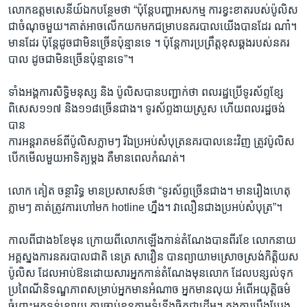
លោកឧត្តមសេនីយ៍ឯកបន្ថែមថា “ប៉ុន្តែបញ្ហាអសកម្ម ការខ្វះខាតរបស់ប៉ូលិស
ជាចំណុចមួយ។គាត់អាចលើកយកមកជម្រាបនគរបាលយើងបានដែរ ណា៎។
មានដែរ ប៉ុន្តែដូចជាមិនច្រើនប៉ុន្មានទេ ។ ប៉ុន្តែការប្រព្រឹត្តខុសឆ្គងរបស់នគរ
បាល ដូចជាមិនច្រើនប៉ុន្មានទេ”។
ទាំងអង្គការសិទ្ធិមនុស្ស និង ប៉ូលិសបានបញ្ជាក់ថា ពលរដ្ឋប្រើទូរស័ព្ទខ្សែ
ពិសេស១១៧ និង១១៨ច្រើនជាង។ ទូរស័ព្ទងាយស្រួស ហើយពលរដ្ឋចង់
បាន
ការអន្តរាគមន៍ពីប៉ូលិសភ្លាមៗ រីឯប្រអប់សំបុត្រនគរបាលនេះវិញ ត្រូវប៉ូលិស
បើកមើលមួយអាទិត្យម្តង គឺមានពេលកំណត់។
លោក គៀត ចន្ថារិទ្ធ មានប្រសាសន៍ថា “ទូរស័ព្ទច្រើនជាង។ មានរឿងហេតុ
ភ្លាមៗ គាត់ត្រូវការហៅមក hotline ហ្នឹង។ វាលឿនជាងប្រអប់សំបុត្រ”។
កាលពីជាង៦ខែមុន ក្រោយពីលោកឡើងកាន់តំណែងបានពីរខែ លោកនាយ
អគ្គស្នងការនគរបាលជាតិ នេត្រ សាវឿន បានព្យាយាមស្រោចស្រង់កិត្តិយស
ប៉ូលិស ដែលអាប់ឱនដោយសារអ្នកកាន់តំណែងមុនលោក ដែលបន្សល់ទុក
ប្រពៃណីនិទណ្ឌភាពសម្រាប់អ្នកមានអំណាច អ្នកមានលុយ អំពើអយុត្តិធម៌
ចំពោះអ្នកទន់ខ្សោយ ការចាប់ខ្លួនតាមទំនើងចិត្តជាដើម។ ក្នុងការប្រឹងប្រែង