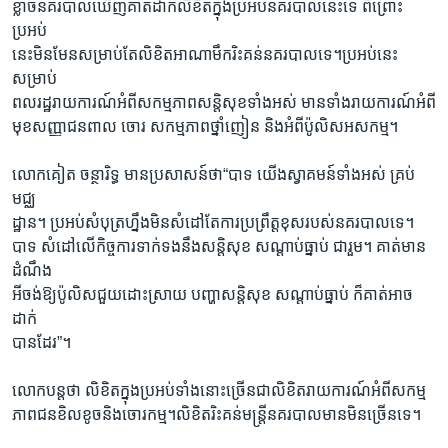
ខ្លាចនគរបាលឃើញគាត់ដាក់លិខិតក្នុងប្រអប់នគរបាលនេះទេ ពីព្រោះ
ប្រអប់
នេះមិនមែនសម្រាប់តែលិខិតអាណាមឹករិះគន់នគរបាលទេ។ប្រអប់នេះ
សម្រាប់
ពលរដ្ឋរាយការណ៍អំពីសកម្មភាពសន្តិសុខទាំងអស់ មានទាំងរាយការណ៍អំពី
មុខសញ្ញាជនពាល ចោរ សកម្មភាពថ្នាំញៀន និងអំពីប៉ូលិសអសកម្ម។
លោកគៀត ចន្ថារិទ្ធ មានប្រសាសន៍ថា“បាទ យើងស្វាគមន៍ទាំងអស់ គ្រប់
មជ្ឈ
ដ្ឋាន។ ប្រអប់សំបុត្រហ្នឹងមិនសំដៅតែការប្រព្រឹត្តខុសរបស់នគរបាលទេ។
បាទ សំដៅលើកិច្ចការទាក់ទងនឹងសន្តិសុខ សណ្តាប់ធ្នាប់ ជារួម។ គាត់មាន
ដំណឹង
អីចង់ឱ្យប៉ូលិសជួយដោះស្រាយ បញ្ហាសន្តិសុខ សណ្តាប់ធ្នាប់ ក៏គាត់អាច
ដាក់
បានដែរ”។
លោកបន្តថា លិខិតក្នុងប្រអប់ទាំងនោះច្រើនជាលិខិតរាយការណ៍អំពីសកម្ម
ភាពជនខិលខូចនិងចោរកម្ម។លិខិតរិះគន់មន្ត្រីនគរបាលមានមិនច្រើនទេ។