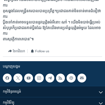
ការ
ខុសឆ្គងដែលមន្ត្រីនគរបាលបានប្រព្រឹត្ត។ប្រជាជនគាត់មិនទាន់មានជំនឿថា
ការ
ប្តឹងទៅគាត់អាចទទួលបាននូវយុត្តិធម៌អីនោះ ណា៎ ។ យើងមិនបាច់ធ្វើប្រអប់
សំបុត្រក៏ប្រជាជនគាត់ប្តឹងដែរ ឱ្យតែយើងមានប្រព័ន្ធយុត្តិធម៌មួយ ដែលអាច
ការ
ពារសុវត្ថិភាពគេបាន”៕
ចែករំលែក
Follow us
បណ្តាញ​សង្គម
កម្មវិធី​ទូរទស្សន៍
កម្មវិធី​វិទ្យុ