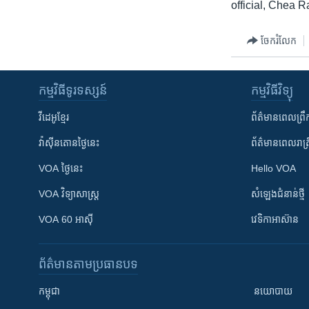
official, Chea R
ចែករំលែក
កម្មវិធី​ទូរទស្សន៍
កម្មវិធី​វិទ្យុ
វីដេអូ​ខ្មែរ
ព័ត៌មាន​ពេល​ព្រឹ
វ៉ាស៊ីនតោន​ថ្ងៃ​នេះ
ព័ត៌មាន​​ពេល​រាត្រ
VOA ថ្ងៃនេះ
Hello VOA
VOA ​វិទ្យាសាស្ត្រ
សំឡេង​ជំនាន់​ថ្មី
VOA 60 អាស៊ី
វេទិកា​អាស៊ាន
ព័ត៌មាន​តាមប្រធានបទ​
កម្ពុជា
នយោបាយ