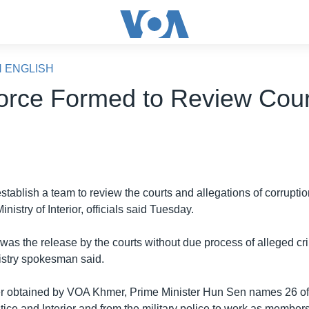
N ENGLISH
orce Formed to Review Cour
tablish a team to review the courts and allegations of corruption
Ministry of Interior, officials said Tuesday.
was the release by the courts without due process of alleged cr
nistry spokesman said.
tter obtained by VOA Khmer, Prime Minister Hun Sen names 26 off
stice and Interior and from the military police to work as members