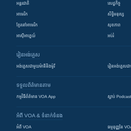
អន្តរជាតិ
សេដ្ឋកិច្ច
អាមេរិក
សិទ្ធិមនុស្ស
ខ្មែរ​នៅអាមេរិក
សុខភាព
អាស៊ីអាគ្នេយ៍
អប់រំ
រៀន​​អង់គ្លេស
អង់គ្លេស​ជាមួយ​ម៉ានី​និង​ម៉ូរី
រៀន​​​​​​អង់គ្លេ
ទទួល​ព័ត៌មាន​តាម
កម្មវិធី​ព័ត៌មាន VOA App
ស្តាប់ Podcas
អំពី​ VOA & ទំនាក់ទំនង
អំពី​ VOA
ធម្មនុញ្ញ​នៃ V