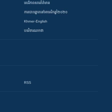
សេរីភាពសារព័ត៌មាន
ការបោះឆ្នោតនៅអាមេរិកឆ្នាំ២០២០
Khmer-English
បទវិចារណកថា
RSS