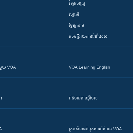
វិទ្យាសាស្រ្ត
វប្បធម៌
ខ្មែរក្រហម
សេចក្តីរាយការណ៍ពិសេស
ស​​ជាមួយ VOA
VOA Learning English
ts
ព័ត៌មាន​តាម​អ៊ីមែល
OA
ក្រម​​​សីលធម៌​​​អ្នក​​​សារព័ត៌មាន VOA