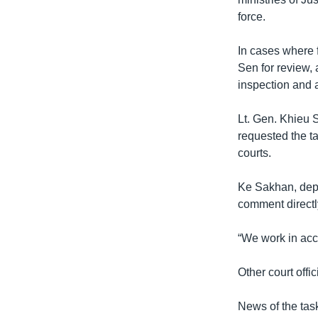
រចនា
force.
សម្ព័ន្ធ​
រំលង​
In cases where f
និង​
Sen for review, 
ចូល​
inspection and 
ទៅ​
កាន់​
Lt. Gen. Khieu S
ទំព័រ​
requested the t
ស្វែង​
courts.
រក
Ke Sakhan, depu
comment directl
“We work in acc
Other court offi
News of the task