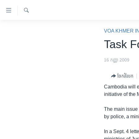
ភ្ជាប់​
ទៅ​
គេហទំព័រ​
ស្វែង​
កម្ពុជា
រក
VOA KHMER I
ទាក់ទង
អន្តរជាតិ
Task F
រំលង​
និង​
អាមេរិក
ចូល​
16 កញ្ញា 2009
ចិន
ទៅ​​
ទំព័រ​
ហេឡូវីអូអេ
ចែករំលែក
ព័ត៌មាន​​
កម្ពុជាច្នៃប្រតិដ្ឋ
Cambodia will es
តែ​
initiative of the 
ម្តង
ព្រឹត្តិការណ៍ព័ត៌មាន
រំលង​
ទូរទស្សន៍ / វីដេអូ​
The main issue 
និង​
by police, a mi
ចូល​
វិទ្យុ / ផតខាសថ៍
ទៅ​
កម្មវិធីទាំងអស់
In a Sept. 4 le
ទំព័រ​
ministries of Ju