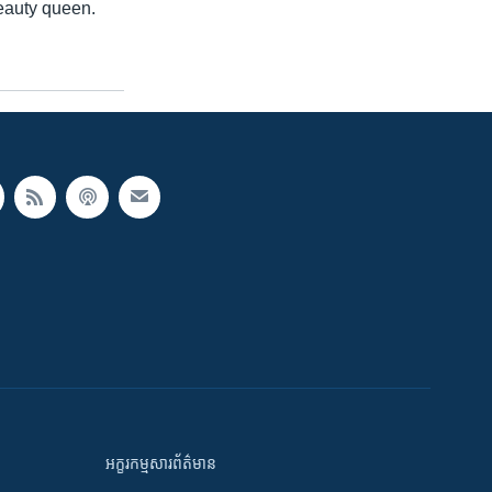
beauty queen.
អក្ខរកម្មសារព័ត៌មាន