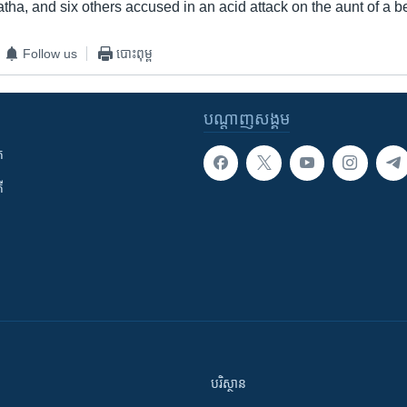
atha, and six others accused in an acid attack on the aunt of a 
Follow us
បោះពុម្ព
បណ្តាញ​សង្គម
ក
ី
បរិស្ថាន