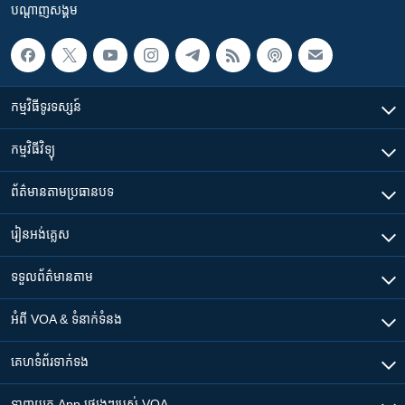
បណ្តាញ​សង្គម
កម្មវិធី​ទូរទស្សន៍
កម្មវិធី​វិទ្យុ
ព័ត៌មាន​តាមប្រធានបទ​
រៀន​​អង់គ្លេស
ទទួល​ព័ត៌មាន​តាម
អំពី​ VOA & ទំនាក់ទំនង
គេហទំព័រ​​ទាក់ទង
ទាញយក​ App ផ្សេងៗ​របស់​ VOA