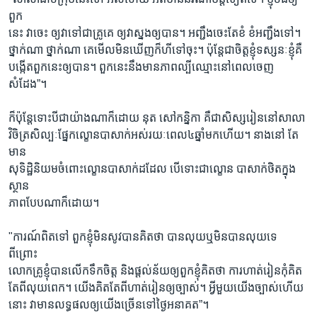
ពួក
នេះ វាចេះ ឲ្យវាទៅជាគ្រូគេ ឲ្យវាស្នងឲ្យបាន។ អញ្ជឹងចេះតែខំ ខំអញ្ជឹងទៅ។
ថ្នាក់ណា ថ្នាក់ណា គេមើលមិនឃើញក៏ហីទៅចុះ។ ប៉ុន្តែជាចិត្តខ្ញុំទស្សនៈខ្ញុំគឺ
បង្កើតពួកនេះឲ្យបាន។ ពួកនេះនឹងមានភាពល្បីឈ្មោះនៅពេលចេញ
សំដែង”។
ក៏ប៉ុន្តែទោះបីជាយ៉ាងណាក៏ដោយ នុត សៅកន្និកា គឺជាសិស្សរៀននៅសាលា
វិចិត្រសិល្បៈផែ្នកល្ខោនបាសាក់អស់រយៈពេល៤ឆ្នាំមកហើយ។ នាងនៅ តែ
មាន
សុទិដ្ឋិនិយមចំពោះល្ខោនបាសាក់ដដែល បើទោះជាល្ខោន បាសាក់ថិតក្នុង
ស្ថាន
ភាពបែបណាក៏ដោយ។
"ការណ៍ពិតទៅ ពួកខ្ញុំមិនសូវបានគិតថា បានលុយឬមិនបានលុយទេ
ពីព្រោះ
លោកគ្រូខ្ញុំបានលើកទឹកចិត្ត និងផ្តល់ន័យឲ្យពួកខ្ញុំគិតថា ការហាត់រៀនកុំគិត
តែពីលុយពេក។ យើងគិតតែពីហាត់រៀនឲ្យច្បាស់។ អ្វីមួយយើងច្បាស់ហើយ
នោះ វាមានលទ្ធផលឲ្យយើងច្រើនទៅថ្ងៃអនាគត”។