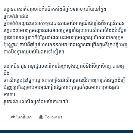
ល្ខោនបាសាក់បានចាប់កំណើតតាំងពីឆ្នាំ១៩៣០ ហើយនៅក្នុង
ឆ្នាំ១៩៨៣ដល់
ឆ្នាំ១៩៩០ល្ខោនបាសាក់ទទួលបានការចាប់អារម្មណ៍ជាខ្លាំងពីទស្សនិកជន
រហូតដល់មានក្រុមល្ខោនជាង១០០ក្រុមទូទាំងប្រទេសសំរាប់សំដែងបំរើជូន
ប្រជាជនទស្សនា។ក៏ប៉ុន្តែនៅពេលនេះមានក្រុមល្ខោនប្រហែលជា១០ក្រុម
ប៉ុណ្ណោះ។ចាប់ពីឆ្នាំប្រហែល១៩៩០មក រោងល្ខោនជាច្រើនក្នុងទីក្រុងភ្នំពេញ
បានបិទទ្វារឈប់សំដែងតទៅទៀត។
លោកជិន ជុន អនុរដ្ឋលេខាធិការនៃក្រសួងវប្បធម៌និងវិចិត្រសិល្បៈបានឲ្យ
ដឹង
ថា សិស្សរៀនផ្នែកល្ខោនភាគច្រើនជាសិស្សមានជីវភាពក្រខ្សត់ដូច្នេះដើម្បី
ជំរុញឲ្យសិស្សចាប់អារម្មណ៍រៀនផ្នែកនេះក្រសួងកំពុងមានគម្រោងផ្តល់
អាហារ
រូបករណ៍ដល់សិស្សទាំងអស់នោះ៕ចប់
ចែករំលែក
Follow us