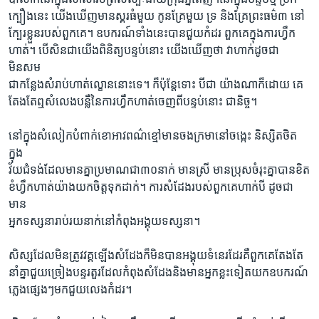
រចនា
ក្បឿងនេះ យើងឃើញមានស្គរធំមួយ កូនគ្រែមួយ ទ្រ និងគ្រែព្រះធម៌៣ នៅ
សម្ព័ន្ធ​
Khmer English
ក្បែរខ្លួនរបស់ពួកគេ។ ឧបករណ៍ទាំងនេះបានជួយកំដរ ពួកគេក្នុងការហ្វឹក
រំលង​
ហាត់។ បើសិនជាយើងពិនិត្យបន្ទប់នោះ យើងឃើញថា វាហាក់ដូចជា
និង​
បណ្តាញ​សង្គម
មិនសម
ចូល​
ជាកន្លែងសំរាប់ហាត់ល្ខោននោះទេ។ ក៏ប៉ុន្តែទោះ បីជា យ៉ាងណាក៏ដោយ គេ
ទៅ​
តែងតែឮសំលេងបន្លឺនៃការហឹ្វកហាត់ចេញពីបន្ទប់នោះ ជានិច្ច។
កាន់​
ទំព័រ​
ភាសា
នៅក្នុងសំលៀកបំពាក់ខោអាវពណ៌ខ្មៅមានចងក្រមានៅចង្កេះ និស្សិតថិត
ស្វែង​
ក្នុង
រក
វ័យជំទង់ដែលមានគ្នាប្រមាណជា៣០នាក់ មានស្រី មានប្រុសចំរុះគ្នាបានខិត
ខំហ្វឹកហាត់យ៉ាងយកចិត្តទុកដាក់។ ការសំដែងរបស់ពួកគេហាក់បី ដូចជា
មាន
អ្នកទស្សនារាប់រយនាក់នៅកំពុងអង្គុយទស្សនា។
សិស្សដែលមិនត្រូវវគ្គឡើងសំដែងក៏មិនបានអង្គុយទំនេរដែរគឺពួកគេតែងតែ
នាំគ្នាជួយច្រៀងបន្ទរតួរដែលកំពុងសំដែងនិងមានអ្នកខ្លះទៀតយកឧបករណ៍
ភ្លេងផ្សេងៗមកជួយលេងកំដរ។