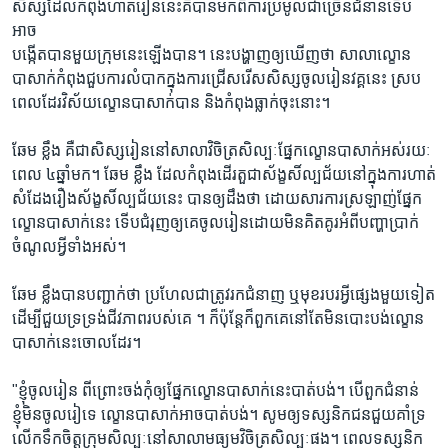
សិស្សដែលកំពុងហាត់រៀននេះគឺបានមកពីការប្រមូលជាច្រើនជំនាន់ទើប
អាច
បង្កើតបានមួយក្រុមនេះឡើងបាន។ នេះបង្ហាញឲ្យឃើញថា សាលាល្ខោន
បាសាក់កំពុងជួបការលំបាកក្នុងការជ្រើសរើសសិស្សចូលរៀនវគ្គនេះ ស្រប
ពេលដែរវិស័យល្ខោនបាសាក់បាន និងកំពុងធ្លាក់ចុះនោះ។
ឆែម ខ្លឹង គឺជាសិស្សរៀននៅសាលាវិចិត្រសិល្បៈផែ្នកល្ខោនបាសាក់អស់រយៈ
ពេល ៤ឆ្នាំមក។ ឆែម ខ្លឹង ដែលកំពុងដើរតួជាស័ង្ខសិ៍ល្បជ័យនៅក្នុងការហាត់
សំដែងរឿងស័ង្ខសិ៍ល្បជ័យនេះ បានឲ្យដឹងថា ដោយសារការស្រឡាញ់ផ្នែក
ល្ខោនបាសាក់នេះ ទើបជំរុញឲ្យគេចូលរៀនដោយមិនគិតគូរអំពីបញ្ហាប្រាក់
ចំណូលអ្វីទាំងអស់។
ឆែម ខ្លឹងបានបញ្ជាក់ថា ប្រហែលជាត្រូវរកជំនាញ ឬមុខរបរអ្វីផ្សេងមួយទៀត
ដើម្បីជួយទ្រទ្រង់ជីវភាពរបស់គេ ។ ក៏ប៉ុន្តែក៏ពួកគេនៅតែមិនបោះបង់ល្ខោន
បាសាក់នេះចោលដែរ។
"ខ្ញុំចូលរៀន ពីព្រោះចង់កុំឲ្យផ្នែកល្ខោនបាសាក់នេះបាត់បង់។ បើពួកជំនាន់
ខ្ញុំមិនចូលរៀទេ ល្ខោនបាសាក់អាចបាត់បង់។ សូមឲ្យទស្សនិកជនជួយគាំទ្រ
លើកទឹកចិត្តក្រុមសិល្បៈនៅសាលាមធ្យមវិចិត្រសិល្បៈផង។ ពេលទស្សនិក