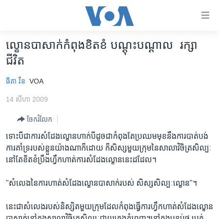
ភ្ជាប់​
ទៅ​
គេហទំព័រ​
ល្ខោនបាសាក់កំពុងខិតខំ បណ្តុះបណ្តាល រក្សា
កម្ពុជា
ទាក់ទង
ជីវិត
រំលង​
អន្តរជាតិ
និង​
ធីតា វីន
VOA
អាមេរិក
ចូល​
14 សីហា 2009
ទៅ​​
ចិន
ទំព័រ​
ចែករំលែក
ហេឡូវីអូអេ
ព័ត៌មាន​​
ទោះបីជាការសំដែងល្ខោនហាក់បីដូចជាកំពុងតែប្រឈមមុខនឹងការបាត់បង់
តែ​
កម្ពុជាច្នៃប្រតិដ្ឋ
ការគាំទ្ររបស់ខ្លួនយ៉ាងណាក៏ដោយ ក៏សិស្សមួយក្រុមនៃសាលាវិចិត្រសិល្បៈ
ម្តង
ព្រឹត្តិការណ៍ព័ត៌មាន
នៅតែខិតខំប្រឹងហ្វឹកហាត់ការសំដែងល្ខោននេះដដែល។
រំលង​
និង​
ទូរទស្សន៍ / វីដេអូ​
"សំលេងនៃការហាត់សំដែងល្ខោនបាសាក់របស់ សិស្សសិល្បៈល្ខោន"។
ចូល​
វិទ្យុ / ផតខាសថ៍
ទៅ​
នេះជាសំលេងរបស់និស្សិតមួយក្រុមដែលកំពុងធ្វើការហ្វឹកហាត់សំដែងល្ខោន
ទំព័រ​
កម្មវិធីទាំងអស់
បាសាក់នៅក្នុងសាលាវិចិត្រសិល្បៈជាយក្រុងភ្នំពេញ។នៅក្នុងបន្ទប់ថ្ម ប្រក់