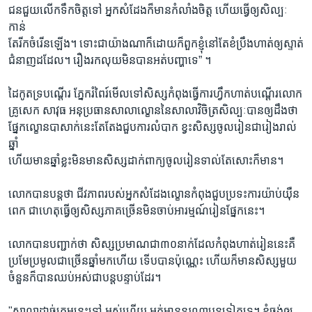
ជនជួយលើកទឹកចិត្តទៅ អ្នកសំដែងក៏មានកំលាំងចិត្ត ហើយធ្វើឲ្យសិល្បៈ
កាន់
តែរីកចំរើនឡើង។ ទោះជាយ៉ាងណាក៏ដោយក៏ពួកខ្ញុំនៅតែខំប្រឹងហាត់ឲ្យស្ទាត់
ជំនាញដដែល។ រឿងរកលុយមិនបានអត់បញ្ហាទេ” ។
ដៃកូតទ្របណ្តើរ ភ្នែករំពៃរ៍មើលទៅសិស្សកំពុងធ្វើការហ្វឹកហាត់បណ្តើរលោក
គ្រូសេក សាវុធ អនុប្រធានសាលាល្ខោននៃសាលាវិចិត្រសិល្បៈបានឲ្យដឹងថា
ផ្នែកល្ខោនបាសាក់នេះតែតែងជួបការលំបាក ខ្វះសិស្សចូលរៀនជារៀងរាល់
ឆ្នាំ
ហើយមានឆ្នាំខ្លះមិនមានសិស្សដាក់ពាក្យចូលរៀនទាល់តែសោះក៏មាន។
លោកបានបន្តថា ជីវភាពរបស់អ្នកសំដែងល្ខោនកំពុងជួបប្រទះការយ៉ាប់យ៉ឺន
ពេក ជាហេតុធ្វើឲ្យសិស្សភាគច្រើនមិនចាប់អារម្មណ៍រៀនផ្នែកនេះ។
លោកបានបញ្ជាក់ថា សិស្សប្រមាណជា៣០នាក់ដែលកំពុងហាត់រៀននេះគឺ
ប្រមែប្រមូលជាច្រើនឆ្នាំមកហើយ ទើបបានប៉ុណ្ណេះ ហើយក៏មានសិស្សមួយ
ចំនួនក៏បានឈប់អស់ជាបន្តបន្ទាប់ដែរ។
"សាលាដាច់ក្រុមនេះទៅ អស់ហើយ អត់មាននរណាបន្តទៀតទេ។ ខ្ញុំចង់ឲ្យ