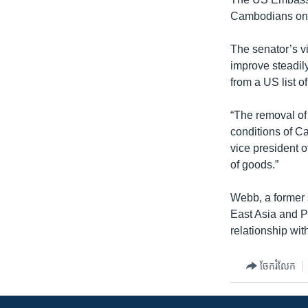
រចនា
Cambodians on a 
សម្ព័ន្ធ​
រំលង​
The senator’s v
និង​
improve steadil
ចូល​
from a US list o
ទៅ​
កាន់​
“The removal of 
ទំព័រ​
conditions of C
ស្វែង​
vice president o
រក
of goods.”
Webb, a former s
East Asia and P
relationship wi
ចែករំលែក