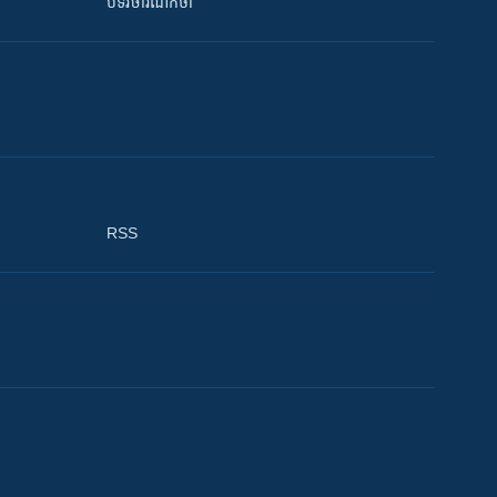
បទវិចារណកថា
RSS