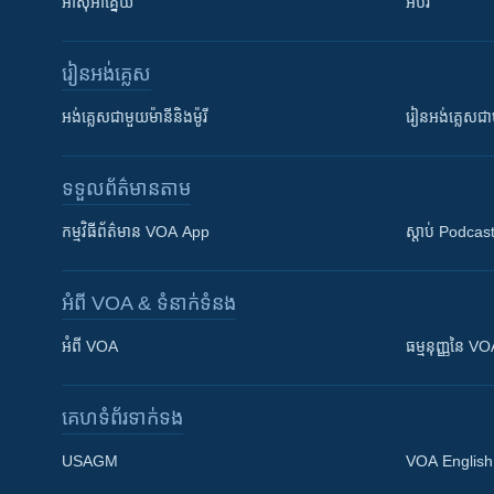
អាស៊ីអាគ្នេយ៍
អប់រំ
រៀន​​អង់គ្លេស
អង់គ្លេស​ជាមួយ​ម៉ានី​និង​ម៉ូរី
រៀន​​​​​​អង់គ្លេ
ទទួល​ព័ត៌មាន​តាម
កម្មវិធី​ព័ត៌មាន VOA App
ស្តាប់ Podcas
អំពី​ VOA & ទំនាក់ទំនង
អំពី​ VOA
ធម្មនុញ្ញ​នៃ V
គេហទំព័រ​​ទាក់ទង
USAGM
VOA English