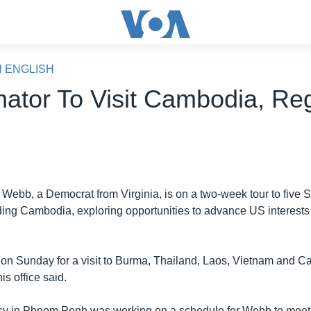
N ENGLISH
ator To Visit Cambodia, Re
Webb, a Democrat from Virginia, is on a two-week tour to five 
ding Cambodia, exploring opportunities to advance US interests 
t on Sunday for a visit to Burma, Thailand, Laos, Vietnam and 
is office said.
 in Phnom Penh was working on a schedule for Webb to meet