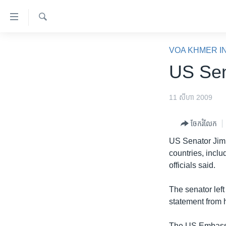
ភ្ជាប់​
ទៅ​
គេហទំព័រ​
ស្វែង​
កម្ពុជា
រក
VOA KHMER I
ទាក់ទង
អន្តរជាតិ
US Sen
រំលង​
និង​
អាមេរិក
ចូល​
11 សីហា 2009
ចិន
ទៅ​​
ទំព័រ​
ហេឡូវីអូអេ
ចែករំលែក
ព័ត៌មាន​​
កម្ពុជាច្នៃប្រតិដ្ឋ
US Senator Jim 
តែ​
countries, inclu
ម្តង
ព្រឹត្តិការណ៍ព័ត៌មាន
officials said.
រំលង​
ទូរទស្សន៍ / វីដេអូ​
និង​
The senator lef
ចូល​
វិទ្យុ / ផតខាសថ៍
statement from h
ទៅ​
កម្មវិធីទាំងអស់
ទំព័រ​
The US Embassy