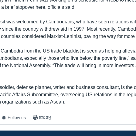
brief stopover here, officials said.
isit was welcomed by Cambodians, who have seen relations wi
y since the country withdrew aid in 1997. Most recently, Camb
f countries considered Marxist-Leninist, paving the way for more 
Cambodia from the US trade blacklist is seen as helping alleviat
ambodians, especially those who live below the poverty line,” s
f the National Assembly. “This trade will bring in more investo
oldier, defense planner, writer and business consultant, is the 
acific Affairs Subcommittee, overseeing US relations in the regi
th organizations such as Asean.
Follow us
បោះពុម្ព