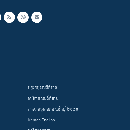
អក្ខរកម្មសារព័ត៌មាន
សេរីភាពសារព័ត៌មាន
ការបោះឆ្នោតនៅអាមេរិកឆ្នាំ២០២០
Khmer-English