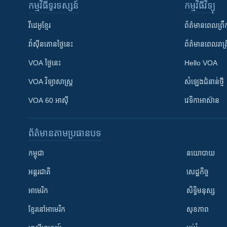
កម្មវិធី​ទូរទស្សន៍
កម្មវិធី​វិទ្យុ
វីដេអូ​ខ្មែរ
ព័ត៌មាន​ពេល​ព្រឹ
វ៉ាស៊ីនតោន​ថ្ងៃ​នេះ
ព័ត៌មាន​​ពេល​រាត្រ
VOA ថ្ងៃនេះ
Hello VOA
VOA ​វិទ្យាសាស្ត្រ
សំឡេង​ជំនាន់​ថ្មី
VOA 60 អាស៊ី
វេទិកា​អាស៊ាន
ព័ត៌មាន​តាមប្រធានបទ​
កម្ពុជា
នយោបាយ
អន្តរជាតិ
សេដ្ឋកិច្ច
អាមេរិក
សិទ្ធិមនុស្ស
ខ្មែរ​នៅអាមេរិក
សុខភាព