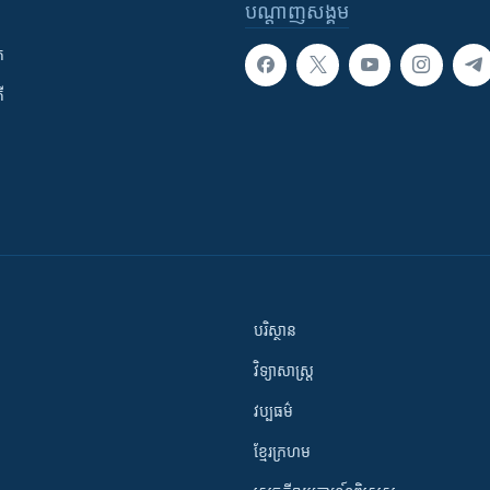
បណ្តាញ​សង្គម
ក
ី
បរិស្ថាន
វិទ្យាសាស្រ្ត
វប្បធម៌
ខ្មែរក្រហម