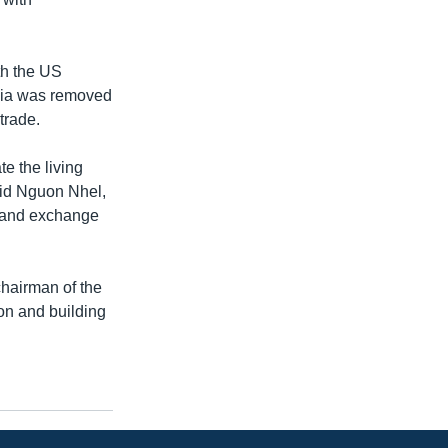
th the US
odia was removed
trade.
e the living
aid Nguon Nhel,
rs and exchange
chairman of the
on and building