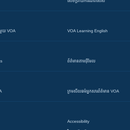
សេចក្តីរាយការណ៍ពិសេស
ស​​ជាមួយ VOA
VOA Learning English
ts
ព័ត៌មាន​តាម​អ៊ីមែល
OA
ក្រម​​​សីលធម៌​​​អ្នក​​​សារព័ត៌មាន VOA
Accessibility