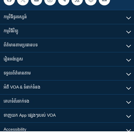
កម្មវិធី​ទូរទស្សន៍
កម្មវិធី​វិទ្យុ
ព័ត៌មាន​តាមប្រធានបទ​
រៀន​​អង់គ្លេស
ទទួល​ព័ត៌មាន​តាម
អំពី​ VOA & ទំនាក់ទំនង
គេហទំព័រ​​ទាក់ទង
ទាញយក​ App ផ្សេងៗ​របស់​ VOA
Accessibility