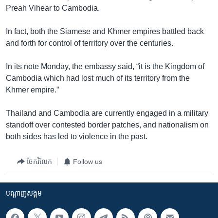
រចនា
Preah Vihear to Cambodia.
សម្ព័ន្ធ​
Khmer English
រំលង​
In fact, both the Siamese and Khmer empires battled back
និង​
បណ្តាញ​សង្គម
and forth for control of territory over the centuries.
ចូល​
ទៅ​
In its note Monday, the embassy said, “it is the Kingdom of
កាន់​
Cambodia which had lost much of its territory from the
ទំព័រ​
ភាសា
Khmer empire.”
ស្វែង​
រក
Thailand and Cambodia are currently engaged in a military
standoff over contested border patches, and nationalism on
both sides has led to violence in the past.
ចែករំលែក
Follow us
បណ្តាញ​សង្គម