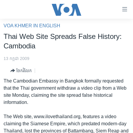
ភ្ជាប់​
ទៅ​
គេហទំព័រ​
VOA KHMER IN ENGLISH
កម្ពុជា
ទាក់ទង
Thai Web Site Spreads False History:
រំលង​
អន្តរជាតិ
Cambodia
និង​
អាមេរិក
ចូល​
13 កក្កដា 2009
ទៅ​​
ចិន
ទំព័រ​
ចែករំលែក
ហេឡូវីអូអេ
ព័ត៌មាន​​
The Cambodian Embassy in Bangkok formally requested
តែ​
កម្ពុជាច្នៃប្រតិដ្ឋ
that the Thai government withdraw a video clip from a Web
ម្តង
site Monday, claiming the site spread false historical
ព្រឹត្តិការណ៍ព័ត៌មាន
រំលង​
information.
និង​
ទូរទស្សន៍ / វីដេអូ​
ចូល​
The Web site, www.ilovethailand.org, features a video
វិទ្យុ / ផតខាសថ៍
ទៅ​
claiming the Siamese Empire, which predated modern-day
ទំព័រ​
កម្មវិធីទាំងអស់
Thailand, lost the provinces of Battambang, Siem Reap and