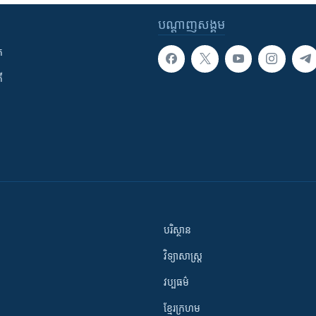
បណ្តាញ​សង្គម
ក
ី
បរិស្ថាន
វិទ្យាសាស្រ្ត
វប្បធម៌
ខ្មែរក្រហម