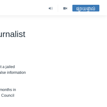
ផ្សាយផ្ទាល់
rnalist
 a jailed
alse information
months in
d Council