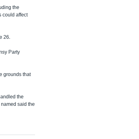
uding the
s could affect
e 26.
insy Party
e grounds that
handled the
e named said the