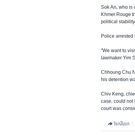
រចនា
Sok An, who is r
សម្ព័ន្ធ​
Khmer Rouge trib
រំលង​
political stabil
និង​
ចូល​
Police arrested
ទៅ​
កាន់​
“We want to vis
ទំព័រ​
lawmaker Yim S
ស្វែង​
រក
Chhoung Chu Ngy
his detention wa
Chiv Keng, chie
case, could not
court was consid
ចែករំលែក