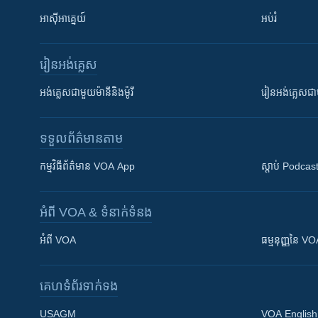
អាស៊ីអាគ្នេយ៍
អប់រំ
រៀន​​អង់គ្លេស
អង់គ្លេស​ជាមួយ​ម៉ានី​និង​ម៉ូរី
រៀន​​​​​​អង់គ្លេ
ទទួល​ព័ត៌មាន​តាម
កម្មវិធី​ព័ត៌មាន VOA App
ស្តាប់ Podcas
អំពី​ VOA & ទំនាក់ទំនង
អំពី​ VOA
ធម្មនុញ្ញ​នៃ V
គេហទំព័រ​​ទាក់ទង
USAGM
VOA English