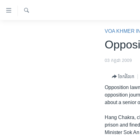
ភ្ជាប់​
ទៅ​
គេហទំព័រ​
ស្វែង​
កម្ពុជា
រក
VOA KHMER I
ទាក់ទង
អន្តរជាតិ
Opposit
រំលង​
និង​
អាមេរិក
ចូល​
03 កក្កដា 2009
ចិន
ទៅ​​
ទំព័រ​
ហេឡូវីអូអេ
ចែករំលែក
ព័ត៌មាន​​
កម្ពុជាច្នៃប្រតិដ្ឋ
Opposition lawm
តែ​
opposition journ
ម្តង
ព្រឹត្តិការណ៍ព័ត៌មាន
about a senior of
រំលង​
ទូរទស្សន៍ / វីដេអូ​
និង​
Hang Chakra, c
ចូល​
វិទ្យុ / ផតខាសថ៍
prison and fined
ទៅ​
កម្មវិធីទាំងអស់
Minister Sok An 
ទំព័រ​