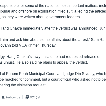
esponsible for some of the nation’s most important matters, incl
unal and offshore oil exploration, filed suit, alleging the article
ity, as they were written about government leaders.
 Hang Chakra immediately after the verdict was announced, Jun
it him and ask him about some affairs about the arrest,” Sam Ra
ovann told VOA Khmer Thursday.
, Hang Chakra’s lawyer, said he had requested release on th
s unjust. He also said he plans to appeal the verdict.
f of Phnom Penh Municipal Court, and judge Din Sivuthy, who 
 be reached for comment, but a court official who asked not to b
ering the visitation request.
Follow us
បោះពុម្ព