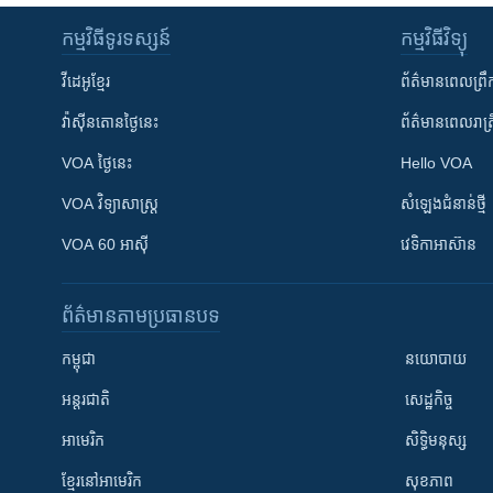
កម្មវិធី​ទូរទស្សន៍
កម្មវិធី​វិទ្យុ
វីដេអូ​ខ្មែរ
ព័ត៌មាន​ពេល​ព្រឹ
វ៉ាស៊ីនតោន​ថ្ងៃ​នេះ
ព័ត៌មាន​​ពេល​រាត្រ
VOA ថ្ងៃនេះ
Hello VOA
VOA ​វិទ្យាសាស្ត្រ
សំឡេង​ជំនាន់​ថ្មី
VOA 60 អាស៊ី
វេទិកា​អាស៊ាន
ព័ត៌មាន​តាមប្រធានបទ​
កម្ពុជា
នយោបាយ
អន្តរជាតិ
សេដ្ឋកិច្ច
អាមេរិក
សិទ្ធិមនុស្ស
ខ្មែរ​នៅអាមេរិក
សុខភាព