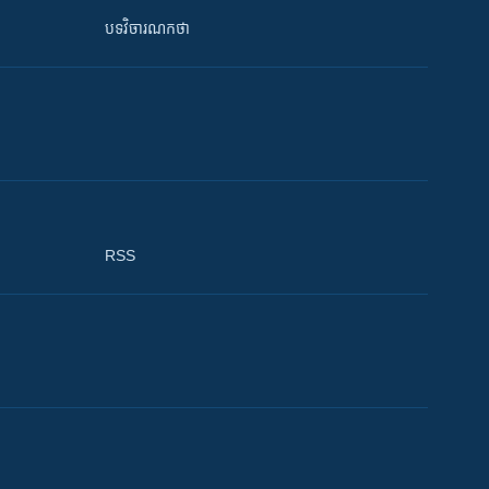
បទវិចារណកថា
RSS