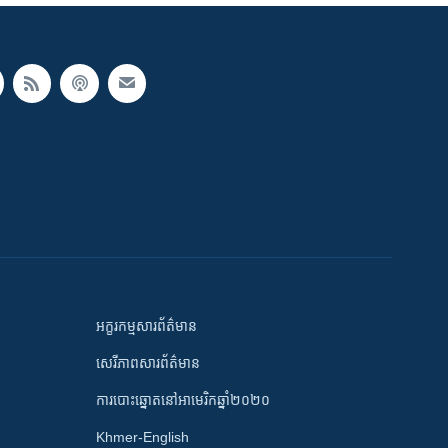
អក្ខរកម្មសារព័ត៌មាន
សេរីភាពសារព័ត៌មាន
ការបោះឆ្នោតនៅអាមេរិកឆ្នាំ២០២០
Khmer-English