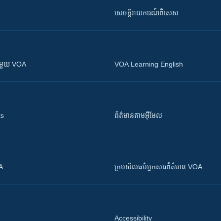
សេចក្តីរាយការណ៍ពិសេស
ស​​ជាមួយ VOA
VOA Learning English
ts
ព័ត៌មាន​តាម​អ៊ីមែល
OA
ក្រម​​​សីលធម៌​​​អ្នក​​​សារព័ត៌មាន VOA
Accessibility