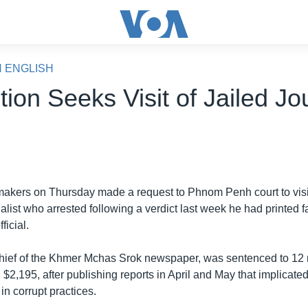
N ENGLISH
ion Seeks Visit of Jailed Jou
akers on Thursday made a request to Phnom Penh court to visit
alist who arrested following a verdict last week he had printed f
ficial.
hief of the Khmer Mchas Srok newspaper, was sentenced to 12 
 $2,195, after publishing reports in April and May that implicate
in corrupt practices.