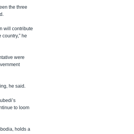
een the three
d.
n will contribute
e country,” he
ntative were
government
ng, he said.
Subedi’s
ntinue to loom
bodia, holds a