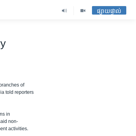
ផ្សាយផ្ទាល់
oy
 branches of
a told reporters
ns in
said non-
t activities.