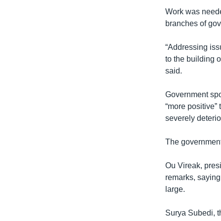
រចនា
Work was needed
សម្ព័ន្ធ​
branches of gov
រំលង​
និង​
“Addressing issu
ចូល​
to the building 
ទៅ​
said.
កាន់​
ទំព័រ​
Government spok
ស្វែង​
“more positive”
រក
severely deterio
The government 
Ou Vireak, pres
remarks, saying
large.
Surya Subedi, t