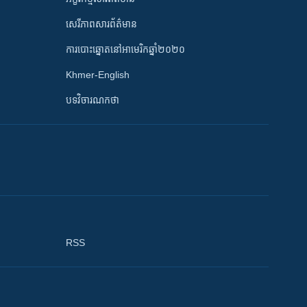
សេរីភាពសារព័ត៌មាន
ការបោះឆ្នោតនៅអាមេរិកឆ្នាំ២០២០
Khmer-English
បទវិចារណកថា
RSS