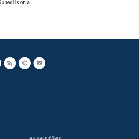
ubedi is on a
អក្ខរកម្មសារព័ត៌មាន