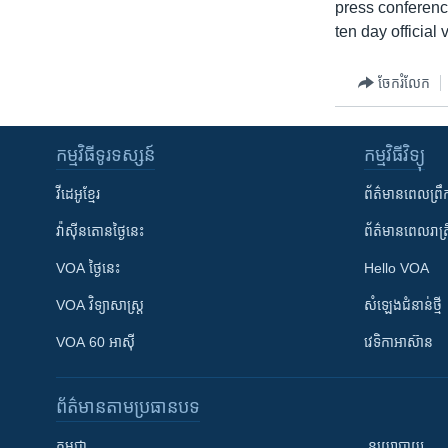
press conferen
ten day official
ចែករំលែក
កម្មវិធី​ទូរទស្សន៍
កម្មវិធី​វិទ្យុ
វីដេអូ​ខ្មែរ
ព័ត៌មាន​ពេល​ព្រឹ
វ៉ាស៊ីនតោន​ថ្ងៃ​នេះ
ព័ត៌មាន​​ពេល​រាត្រ
VOA ថ្ងៃនេះ
Hello VOA
VOA ​វិទ្យាសាស្ត្រ
សំឡេង​ជំនាន់​ថ្មី
VOA 60 អាស៊ី
វេទិកា​អាស៊ាន
ព័ត៌មាន​តាមប្រធានបទ​
កម្ពុជា
នយោបាយ