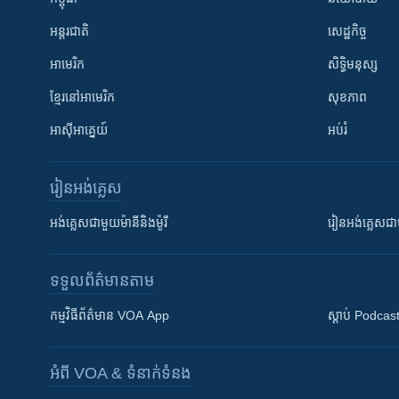
អន្តរជាតិ
សេដ្ឋកិច្ច
អាមេរិក
សិទ្ធិមនុស្ស
ខ្មែរ​នៅអាមេរិក
សុខភាព
អាស៊ីអាគ្នេយ៍
អប់រំ
រៀន​​អង់គ្លេស
អង់គ្លេស​ជាមួយ​ម៉ានី​និង​ម៉ូរី
រៀន​​​​​​អង់គ្លេ
ទទួល​ព័ត៌មាន​តាម
កម្មវិធី​ព័ត៌មាន VOA App
ស្តាប់ Podcas
អំពី​ VOA & ទំនាក់ទំនង