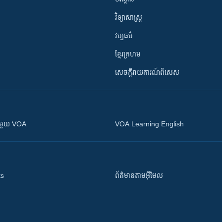
វិទ្យាសាស្រ្ត
វប្បធម៌
ខ្មែរក្រហម
សេចក្តីរាយការណ៍ពិសេស
ស​​ជាមួយ VOA
VOA Learning English
ts
ព័ត៌មាន​តាម​អ៊ីមែល