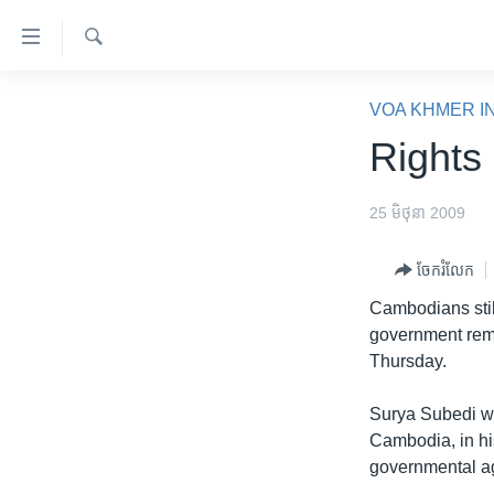
ភ្ជាប់​
ទៅ​
គេហទំព័រ​
ស្វែង​
កម្ពុជា
រក
VOA KHMER I
ទាក់ទង
អន្តរជាតិ
Rights
រំលង​
និង​
អាមេរិក
ចូល​
25 មិថុនា 2009
ចិន
ទៅ​​
ទំព័រ​
ហេឡូវីអូអេ
ចែករំលែក
ព័ត៌មាន​​
កម្ពុជាច្នៃប្រតិដ្ឋ
Cambodians stil
តែ​
government rema
ម្តង
ព្រឹត្តិការណ៍ព័ត៌មាន
Thursday.
រំលង​
ទូរទស្សន៍ / វីដេអូ​
និង​
Surya Subedi wa
ចូល​
វិទ្យុ / ផតខាសថ៍
Cambodia, in his
ទៅ​
កម្មវិធីទាំងអស់
governmental ag
ទំព័រ​