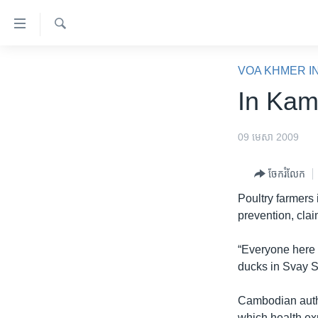
ភ្ជាប់​
ទៅ​
គេហទំព័រ​
ស្វែង​
កម្ពុជា
រក
VOA KHMER I
ទាក់ទង
អន្តរជាតិ
In Kam
រំលង​
និង​
អាមេរិក
ចូល​
09 មេសា 2009
ចិន
ទៅ​​
ទំព័រ​
ហេឡូវីអូអេ
ចែករំលែក
ព័ត៌មាន​​
កម្ពុជាច្នៃប្រតិដ្ឋ
Poultry farmers
តែ​
prevention, cla
ម្តង
ព្រឹត្តិការណ៍ព័ត៌មាន
រំលង​
ទូរទស្សន៍ / វីដេអូ​
“Everyone here 
និង​
ducks in Svay Sa
ចូល​
វិទ្យុ / ផតខាសថ៍
ទៅ​
កម្មវិធីទាំងអស់
Cambodian autho
ទំព័រ​
which health ex