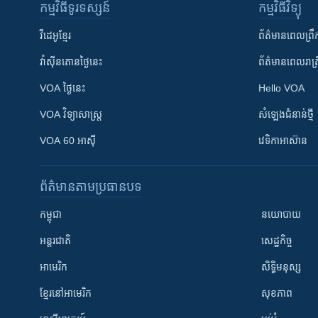
កម្មវិធី​ទូរទស្សន៍
កម្មវិធី​វិទ្យុ
វីដេអូ​ខ្មែរ
ព័ត៌មាន​ពេល​ព្រឹ
វ៉ាស៊ីនតោន​ថ្ងៃ​នេះ
ព័ត៌មាន​​ពេល​រាត្រ
VOA ថ្ងៃនេះ
Hello VOA
VOA ​វិទ្យាសាស្ត្រ
សំឡេង​ជំនាន់​ថ្មី
VOA 60 អាស៊ី
វេទិកា​អាស៊ាន
ព័ត៌មាន​តាមប្រធានបទ​
កម្ពុជា
នយោបាយ
អន្តរជាតិ
សេដ្ឋកិច្ច
អាមេរិក
សិទ្ធិមនុស្ស
ខ្មែរ​នៅអាមេរិក
សុខភាព