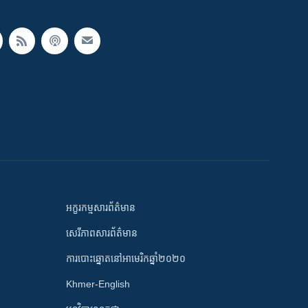
អក្ខរកម្មសារព័ត៌មាន
សេរីភាពសារព័ត៌មាន
ការបោះឆ្នោតនៅអាមេរិកឆ្នាំ២០២០
Khmer-English