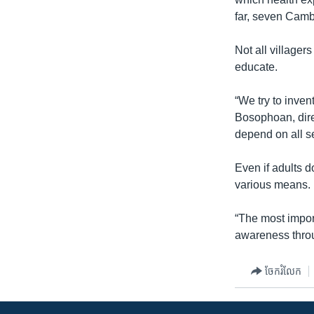
រចនា
far, seven Camb
សម្ព័ន្ធ​
រំលង​
Not all villager
និង​
educate.
ចូល​
ទៅ​
“We try to invent
កាន់​
Bosophoan, dire
ទំព័រ​
depend on all se
ស្វែង​
រក
Even if adults d
various means.
“The most import
awareness thro
ចែករំលែក