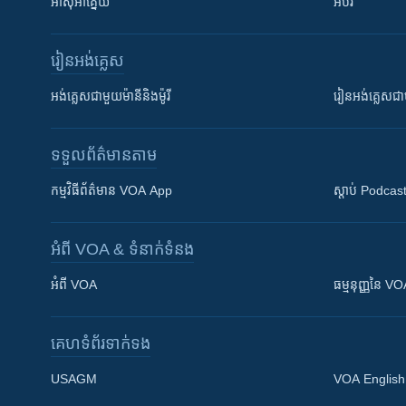
អាស៊ីអាគ្នេយ៍
អប់រំ
រៀន​​អង់គ្លេស
អង់គ្លេស​ជាមួយ​ម៉ានី​និង​ម៉ូរី
រៀន​​​​​​អង់គ្លេ
ទទួល​ព័ត៌មាន​តាម
កម្មវិធី​ព័ត៌មាន VOA App
ស្តាប់ Podcas
អំពី​ VOA & ទំនាក់ទំនង
អំពី​ VOA
ធម្មនុញ្ញ​នៃ V
គេហទំព័រ​​ទាក់ទង
USAGM
VOA English