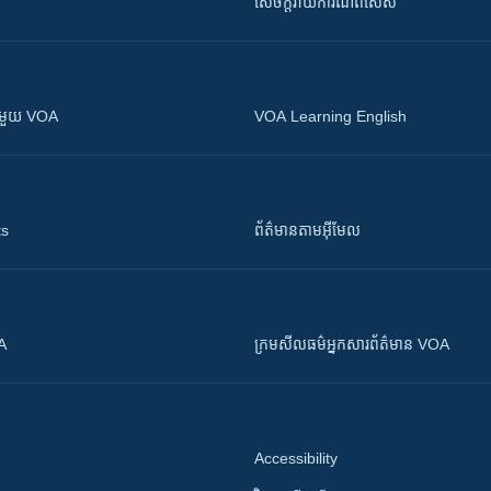
សេចក្តីរាយការណ៍ពិសេស
ស​​ជាមួយ VOA
VOA Learning English
ts
ព័ត៌មាន​តាម​អ៊ីមែល
OA
ក្រម​​​សីលធម៌​​​អ្នក​​​សារព័ត៌មាន VOA
Accessibility