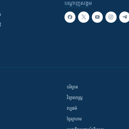
បណ្តាញ​សង្គម
ក
ី
បរិស្ថាន
វិទ្យាសាស្រ្ត
វប្បធម៌
ខ្មែរក្រហម