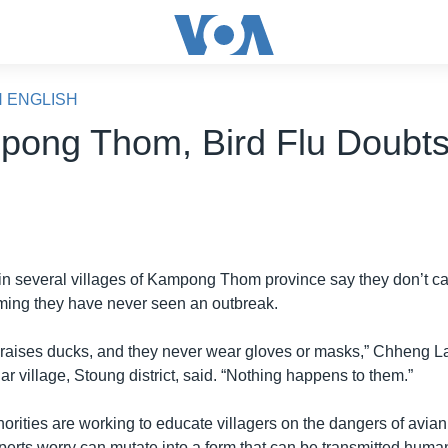
N ENGLISH
pong Thom, Bird Flu Doubt
 in several villages of Kampong Thom province say they don’t car
iming they have never seen an outbreak.
raises ducks, and they never wear gloves or masks,” Chheng L
r village, Stoung district, said. “Nothing happens to them.”
rities are working to educate villagers on the dangers of avian
perts worry can mutate into a form that can be transmitted hum