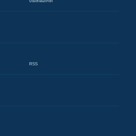
បទវិចារណកថា
RSS