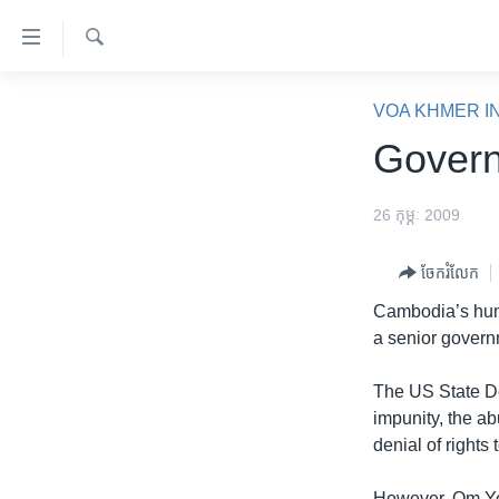
ភ្ជាប់​
ទៅ​
គេហទំព័រ​
ស្វែង​
កម្ពុជា
រក
VOA KHMER I
ទាក់ទង
អន្តរជាតិ
Govern
រំលង​
និង​
អាមេរិក
ចូល​
26 កុម្ភៈ 2009
ចិន
ទៅ​​
ទំព័រ​
ហេឡូវីអូអេ
ចែករំលែក
ព័ត៌មាន​​
កម្ពុជាច្នៃប្រតិដ្ឋ
Cambodia’s huma
តែ​
a senior governm
ម្តង
ព្រឹត្តិការណ៍ព័ត៌មាន
រំលង​
ទូរទស្សន៍ / វីដេអូ​
The US State De
និង​
impunity, the ab
ចូល​
វិទ្យុ / ផតខាសថ៍
denial of rights 
ទៅ​
កម្មវិធីទាំងអស់
ទំព័រ​
However, Om Ye