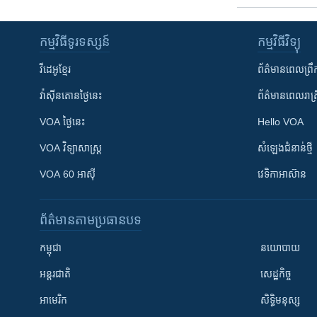
កម្មវិធី​ទូរទស្សន៍
កម្មវិធី​វិទ្យុ
វីដេអូ​ខ្មែរ
ព័ត៌មាន​ពេល​ព្រឹ
វ៉ាស៊ីនតោន​ថ្ងៃ​នេះ
ព័ត៌មាន​​ពេល​រាត្រ
VOA ថ្ងៃនេះ
Hello VOA
VOA ​វិទ្យាសាស្ត្រ
សំឡេង​ជំនាន់​ថ្មី
VOA 60 អាស៊ី
វេទិកា​អាស៊ាន
ព័ត៌មាន​តាមប្រធានបទ​
កម្ពុជា
នយោបាយ
អន្តរជាតិ
សេដ្ឋកិច្ច
អាមេរិក
សិទ្ធិមនុស្ស