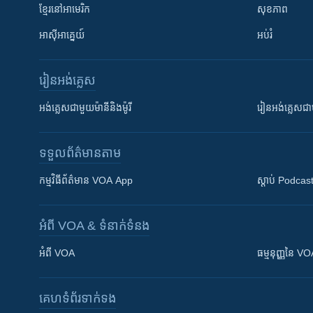
ខ្មែរ​នៅអាមេរិក
សុខភាព
អាស៊ីអាគ្នេយ៍
អប់រំ
រៀន​​អង់គ្លេស
អង់គ្លេស​ជាមួយ​ម៉ានី​និង​ម៉ូរី
រៀន​​​​​​អង់គ្លេ
ទទួល​ព័ត៌មាន​តាម
កម្មវិធី​ព័ត៌មាន VOA App
ស្តាប់ Podcas
អំពី​ VOA & ទំនាក់ទំនង
អំពី​ VOA
ធម្មនុញ្ញ​នៃ V
គេហទំព័រ​​ទាក់ទង