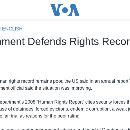
N ENGLISH
ment Defends Rights Reco
n rights record remains poor, the US said in an annual repor
ent official said the situation was improving.
partment’s 2008 “Human Rights Report” cites security forces th
use of detainees, forced evictions, endemic corruption, a weak j
to fair trial as reasons for the poor rating.
ntieng, a senior government adviser and head of Cambodia’s