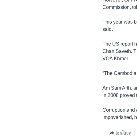
រចនា
Commission, tol
សម្ព័ន្ធ​
រំលង​
This year was b
និង​
said.
ចូល​
ទៅ​
The US report ha
កាន់​
Chan Saveth. Th
ទំព័រ​
VOA Khmer.
ស្វែង​
រក
“The Cambodian 
Am Sam Arth, an 
in 2008 proved t
Corruption and a
impoverished, h
ចែករំលែក