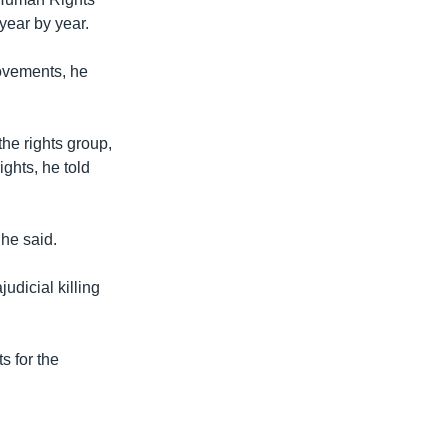
year by year.
rovements, he
he rights group,
ghts, he told
he said.
udicial killing
s for the