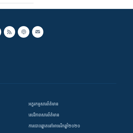
អក្ខរកម្មសារព័ត៌មាន
សេរីភាពសារព័ត៌មាន
ការបោះឆ្នោតនៅអាមេរិកឆ្នាំ២០២០