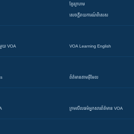
ខ្មែរក្រហម
សេចក្តីរាយការណ៍ពិសេស
ស​​ជាមួយ VOA
VOA Learning English
ts
ព័ត៌មាន​តាម​អ៊ីមែល
OA
ក្រម​​​សីលធម៌​​​អ្នក​​​សារព័ត៌មាន VOA