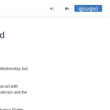
ផ្សាយផ្ទាល់
rd
t Wednesday, but
at act with
udiciary and the
 Human Rights