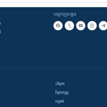
បណ្តាញ​សង្គម
ក
ី
បរិស្ថាន
វិទ្យាសាស្រ្ត
វប្បធម៌