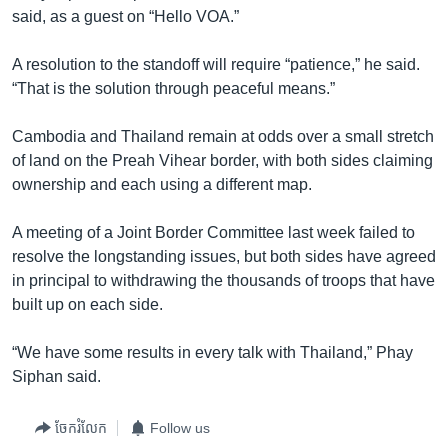
រចនា
said, as a guest on “Hello VOA.”
សម្ព័ន្ធ​
Khmer English
រំលង​
A resolution to the standoff will require “patience,” he said.
និង​
បណ្តាញ​សង្គម
“That is the solution through peaceful means.”
ចូល​
ទៅ​
Cambodia and Thailand remain at odds over a small stretch
កាន់​
of land on the Preah Vihear border, with both sides claiming
ទំព័រ​
ភាសា
ownership and each using a different map.
ស្វែង​
រក
A meeting of a Joint Border Committee last week failed to
resolve the longstanding issues, but both sides have agreed
in principal to withdrawing the thousands of troops that have
built up on each side.
“We have some results in every talk with Thailand,” Phay
Siphan said.
ចែករំលែក
Follow us