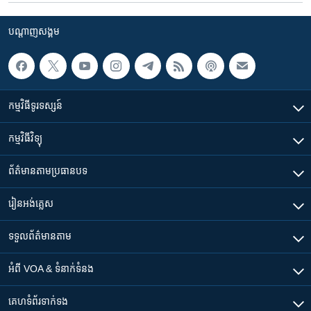
បណ្តាញ​សង្គម
កម្មវិធី​ទូរទស្សន៍
កម្មវិធី​វិទ្យុ
ព័ត៌មាន​តាមប្រធានបទ​
រៀន​​អង់គ្លេស
ទទួល​ព័ត៌មាន​តាម
អំពី​ VOA & ទំនាក់ទំនង
គេហទំព័រ​​ទាក់ទង