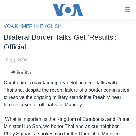
ភ្ជាប់​
ទៅ​
គេហទំព័រ​
VOA KHMER IN ENGLISH
កម្ពុជា
ទាក់ទង
Bilateral Border Talks Get ‘Results’:
រំលង​
អន្តរជាតិ
Official
និង​
អាមេរិក
ចូល​
10 កុម្ភៈ 2009
ទៅ​​
ចិន
ទំព័រ​
ចែករំលែក
ហេឡូវីអូអេ
ព័ត៌មាន​​
Cambodia is maintaining peaceful bilateral talks with
តែ​
កម្ពុជាច្នៃប្រតិដ្ឋ
Thailand, despite the recent failure of a border commission
ម្តង
to resolve the ongoing military standoff at Preah Vihear
ព្រឹត្តិការណ៍ព័ត៌មាន
រំលង​
temple, a senior official said Monday.
និង​
ទូរទស្សន៍ / វីដេអូ​
ចូល​
“What is important is the Kingdom of Cambodia, and Prime
វិទ្យុ / ផតខាសថ៍
ទៅ​
Minister Hun Sen, we honor Thailand as our neighbor,”
ទំព័រ​
កម្មវិធីទាំងអស់
Phay Siphan, a spokesman for the Council of Ministers,