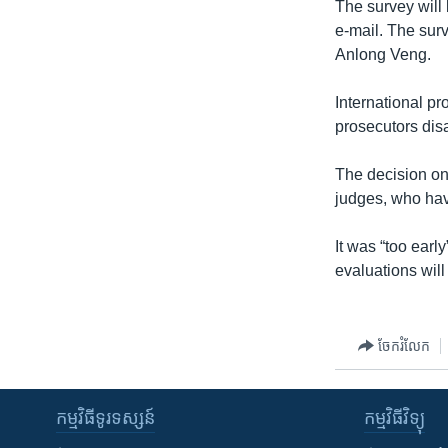
The survey will
e-mail. The sur
Anlong Veng.
International pr
prosecutors dis
The decision on
judges, who hav
It was “too earl
evaluations will
ចែករំលែក
កម្មវិធី​ទូរទស្សន៍
កម្មវិធី​វិទ្យុ