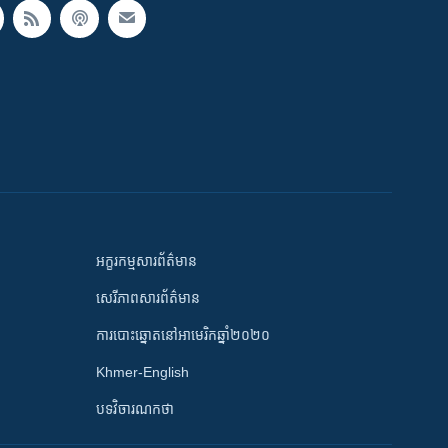
អក្ខរកម្មសារព័ត៌មាន
សេរីភាពសារព័ត៌មាន
ការបោះឆ្នោតនៅអាមេរិកឆ្នាំ២០២០
Khmer-English
បទវិចារណកថា