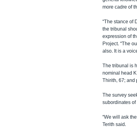
រចនា
more cadre of t
សម្ព័ន្ធ​
រំលង​
“The stance of 
និង​
the tribunal sho
ចូល​
expression of th
ទៅ​
Project. “The ou
កាន់​
also. It is a voic
ទំព័រ​
ស្វែង​
The tribunal is 
រក
nominal head Khi
Thirith, 67; and
The survey seeks
subordinates of
“We will ask them
Terith said.