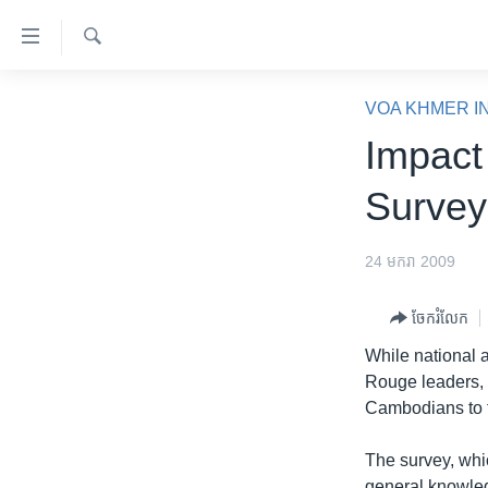
ភ្ជាប់​
ទៅ​
គេហទំព័រ​
ស្វែង​
កម្ពុជា
រក
VOA KHMER I
ទាក់ទង
អន្តរជាតិ
Impact
រំលង​
និង​
អាមេរិក
Surve
ចូល​
ចិន
ទៅ​​
ទំព័រ​
ហេឡូវីអូអេ
24 មករា 2009
ព័ត៌មាន​​
កម្ពុជាច្នៃប្រតិដ្ឋ
តែ​
ចែករំលែក
ម្តង
ព្រឹត្តិការណ៍ព័ត៌មាន
While national 
រំលង​
ទូរទស្សន៍ / វីដេអូ​
Rouge leaders,
និង​
Cambodians to f
ចូល​
វិទ្យុ / ផតខាសថ៍
ទៅ​
កម្មវិធីទាំងអស់
The survey, whic
ទំព័រ​
general knowled