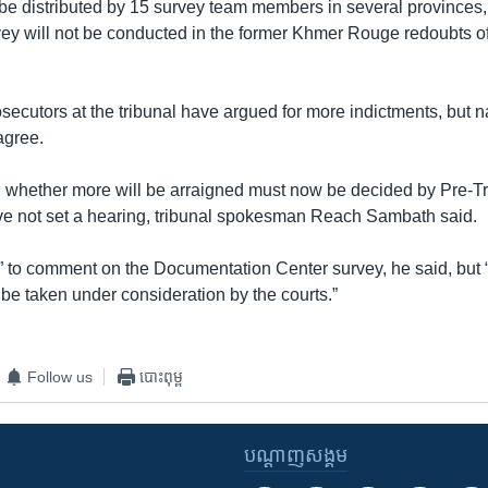
 be distributed by 15 survey team members in several provinces,
vey will not be conducted in the former Khmer Rouge redoubts of
osecutors at the tribunal have argued for more indictments, but n
agree.
 whether more will be arraigned must now be decided by Pre-T
e not set a hearing, tribunal spokesman Reach Sambath said.
y” to comment on the Documentation Center survey, he said, but “
 be taken under consideration by the courts.”
Follow us
បោះពុម្ព
បណ្តាញ​សង្គម