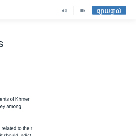
ផ្សាយផ្ទាល់
s
ments of Khmer
rvey among
related to their
t should indict