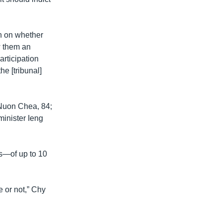
on on whether
w them an
articipation
he [tribunal]
 Nuon Chea, 84;
minister Ieng
ts—of up to 10
e or not,” Chy