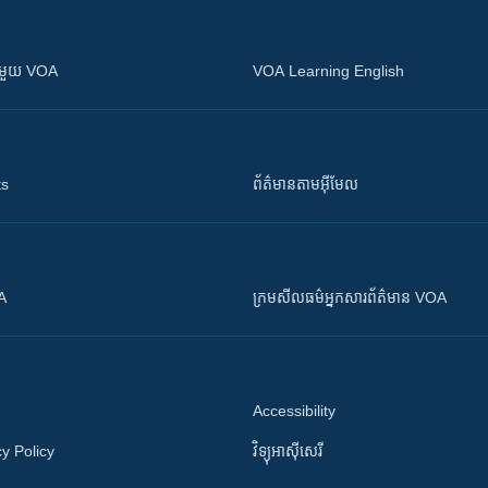
ស​​ជាមួយ VOA
VOA Learning English
ts
ព័ត៌មាន​តាម​អ៊ីមែល
OA
ក្រម​​​សីលធម៌​​​អ្នក​​​សារព័ត៌មាន VOA
Accessibility
y Policy
វិទ្យុ​អាស៊ី​សេរី