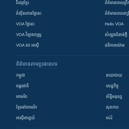
វីដេអូ​ខ្មែរ
ព័ត៌មាន​ពេល​ព្រឹ
វ៉ាស៊ីនតោន​ថ្ងៃ​នេះ
ព័ត៌មាន​​ពេល​រាត្រ
VOA ថ្ងៃនេះ
Hello VOA
VOA ​វិទ្យាសាស្ត្រ
សំឡេង​ជំនាន់​ថ្មី
VOA 60 អាស៊ី
វេទិកា​អាស៊ាន
ព័ត៌មាន​តាមប្រធានបទ​
កម្ពុជា
នយោបាយ
អន្តរជាតិ
សេដ្ឋកិច្ច
អាមេរិក
សិទ្ធិមនុស្ស
ខ្មែរ​នៅអាមេរិក
សុខភាព
អាស៊ីអាគ្នេយ៍
អប់រំ