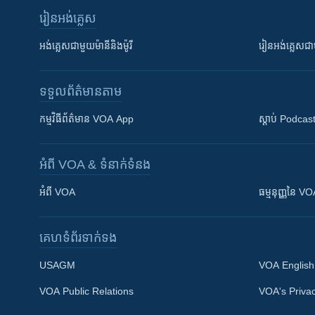
រៀន​​អង់គ្លេស
អង់គ្លេស​ជាមួយ​ម៉ានី​និង​ម៉ូរី
រៀន​​​​​​អង់គ្លេ
ទទួល​ព័ត៌មាន​តាម
កម្មវិធី​ព័ត៌មាន VOA App
ស្តាប់ Podcas
អំពី​ VOA & ទំនាក់ទំនង
អំពី​ VOA
ធម្មនុញ្ញ​នៃ V
គេហទំព័រ​​ទាក់ទង
USAGM
VOA English
VOA Public Relations
VOA's Privac