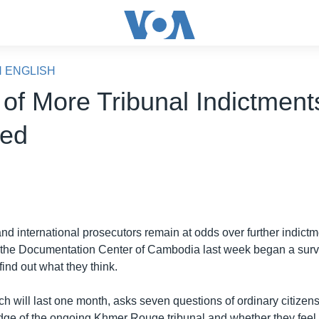
N ENGLISH
 of More Tribunal Indictment
yed
and international prosecutors remain at odds over further indict
 the Documentation Center of Cambodia last week began a su
ind out what they think.
h will last one month, asks seven questions of ordinary citizens 
ge of the ongoing Khmer Rouge tribunal and whether they feel i