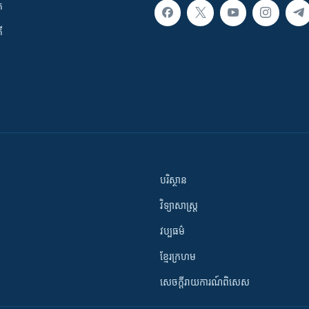
ក
ី
បរិស្ថាន
វិទ្យាសាស្រ្ត
វប្បធម៌
ខ្មែរក្រហម
សេចក្តីរាយការណ៍ពិសេស