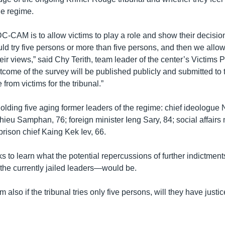
he regime.
DC-CAM is to allow victims to play a role and show their decisi
uld try five persons or more than five persons, and then we allo
eir views,” said Chy Terith, team leader of the center’s Victims P
tcome of the survey will be published publicly and submitted to t
e from victims for the tribunal.”
holding five aging former leaders of the regime: chief ideologue
eu Samphan, 76; foreign minister Ieng Sary, 84; social affairs 
 prison chief Kaing Kek Iev, 66.
 to learn what the potential repercussions of further indictmen
 the currently jailed leaders—would be.
 also if the tribunal tries only five persons, will they have justic