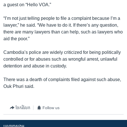
រចនា
a guest on “Hello VOA.”
សម្ព័ន្ធ​
Khmer English
រំលង​
“I’m not just telling people to file a complaint because I’m a
និង​
បណ្តាញ​សង្គម
lawyer,” he said. “We have to do it. If there’s any question,
ចូល​
there are many lawyers than can help, such as lawyers who
ទៅ​
aid the poor.”
កាន់​
ទំព័រ​
ភាសា
Cambodia’s police are widely criticized for being politically
ស្វែង​
controlled or for abuses such as wrongful arrest, unlawful
រក
detention and abuse in custody.
There was a dearth of complaints filed against such abuse,
Ouk Phuri said.
ចែករំលែក
Follow us
បណ្តាញ​សង្គម