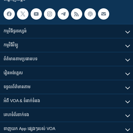
កម្មវិធី​ទូរទស្សន៍
កម្មវិធី​វិទ្យុ
ព័ត៌មាន​តាមប្រធានបទ​
រៀន​​អង់គ្លេស
ទទួល​ព័ត៌មាន​តាម
អំពី​ VOA & ទំនាក់ទំនង
គេហទំព័រ​​ទាក់ទង
ទាញយក​ App ផ្សេងៗ​របស់​ VOA