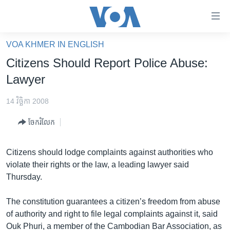
ភ្ជាប់​
ទៅ​
គេហទំព័រ​
VOA KHMER IN ENGLISH
កម្ពុជា
ទាក់ទង
Citizens Should Report Police Abuse:
រំលង​
អន្តរជាតិ
Lawyer
និង​
អាមេរិក
ចូល​
14 វិច្ឆិកា 2008
ទៅ​​
ចិន
ទំព័រ​
ចែករំលែក
ហេឡូវីអូអេ
ព័ត៌មាន​​
តែ​
កម្ពុជាច្នៃប្រតិដ្ឋ
Citizens should lodge complaints against authorities who
ម្តង
violate their rights or the law, a leading lawyer said
ព្រឹត្តិការណ៍ព័ត៌មាន
រំលង​
Thursday.
និង​
ទូរទស្សន៍ / វីដេអូ​
ចូល​
The constitution guarantees a citizen’s freedom from abuse
វិទ្យុ / ផតខាសថ៍
ទៅ​
of authority and right to file legal complaints against it, said
ទំព័រ​
កម្មវិធីទាំងអស់
Ouk Phuri, a member of the Cambodian Bar Association, as