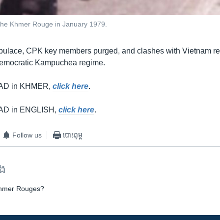
of the Khmer Rouge in January 1979.
ulace, CPK key members purged, and clashes with Vietnam res
Democratic Kampuchea regime.
EAD in KHMER,
click here
.
EAD in ENGLISH,
click here
.
Follow us
បោះពុម្ព
ទង
hmer Rouges?