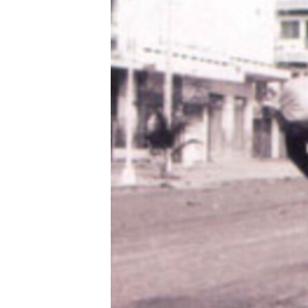
រចនា
សម្ព័ន្ធ​
រំលង​
និង​
ចូល​
ទៅ​
កាន់​
ទំព័រ​
ស្វែង​
រក