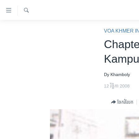
ភ្ជាប់​
ទៅ​
គេហទំព័រ​
ស្វែង​
កម្ពុជា
រក
VOA KHMER I
ទាក់ទង
អន្តរជាតិ
Chapte
រំលង​
និង​
អាមេរិក
Kampu
ចូល​
ចិន
ទៅ​​
ទំព័រ​
ហេឡូវីអូអេ
Dy Khamboly
ព័ត៌មាន​​
កម្ពុជាច្នៃប្រតិដ្ឋ
12 វិច្ឆិកា 2008
តែ​
ម្តង
ព្រឹត្តិការណ៍ព័ត៌មាន
ចែករំលែក
រំលង​
ទូរទស្សន៍ / វីដេអូ​
និង​
ចូល​
វិទ្យុ / ផតខាសថ៍
ទៅ​
កម្មវិធីទាំងអស់
ទំព័រ​