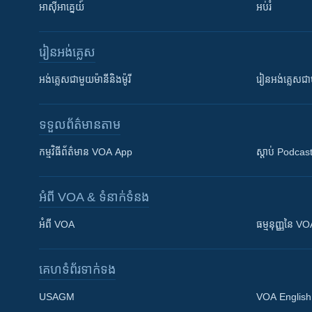
អាស៊ីអាគ្នេយ៍
អប់រំ
រៀន​​អង់គ្លេស
អង់គ្លេស​ជាមួយ​ម៉ានី​និង​ម៉ូរី
រៀន​​​​​​អង់គ្លេ
ទទួល​ព័ត៌មាន​តាម
កម្មវិធី​ព័ត៌មាន VOA App
ស្តាប់ Podcas
អំពី​ VOA & ទំនាក់ទំនង
អំពី​ VOA
ធម្មនុញ្ញ​នៃ V
គេហទំព័រ​​ទាក់ទង
USAGM
VOA English