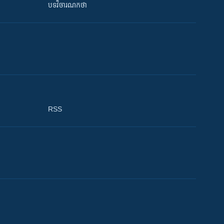
បទវិចារណកថា
RSS