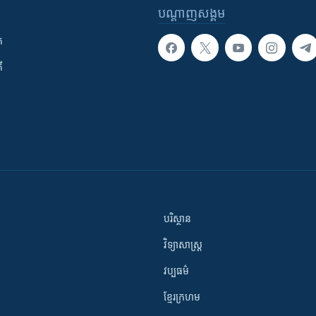
បណ្តាញ​សង្គម
ក
ី
បរិស្ថាន
វិទ្យាសាស្រ្ត
វប្បធម៌
ខ្មែរក្រហម