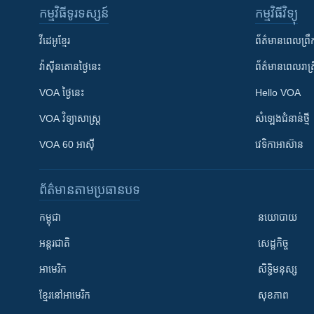
កម្មវិធី​ទូរទស្សន៍
កម្មវិធី​វិទ្យុ
វីដេអូ​ខ្មែរ
ព័ត៌មាន​ពេល​ព្រឹ
វ៉ាស៊ីនតោន​ថ្ងៃ​នេះ
ព័ត៌មាន​​ពេល​រាត្រ
VOA ថ្ងៃនេះ
Hello VOA
VOA ​វិទ្យាសាស្ត្រ
សំឡេង​ជំនាន់​ថ្មី
VOA 60 អាស៊ី
វេទិកា​អាស៊ាន
ព័ត៌មាន​តាមប្រធានបទ​
កម្ពុជា
នយោបាយ
អន្តរជាតិ
សេដ្ឋកិច្ច
អាមេរិក
សិទ្ធិមនុស្ស
ខ្មែរ​នៅអាមេរិក
សុខភាព