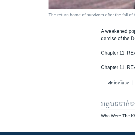
The return home of survivors after the fall 
A weakened pop
demise of the 
Chapter 11, R
Chapter 11, R
ចែករំលែក
អត្ថបទ​ទាក់
Who Were The K