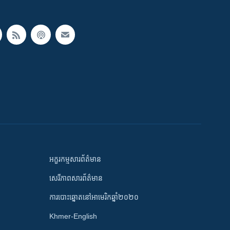
អក្ខរកម្មសារព័ត៌មាន
សេរីភាពសារព័ត៌មាន
ការបោះឆ្នោតនៅអាមេរិកឆ្នាំ២០២០
Khmer-English