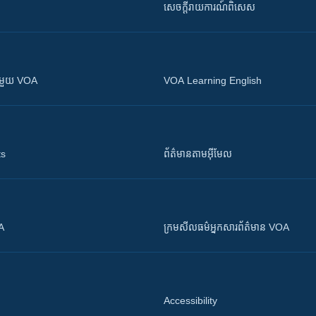
សេចក្តីរាយការណ៍ពិសេស
ស​​ជាមួយ VOA
VOA Learning English
ts
ព័ត៌មាន​តាម​អ៊ីមែល
OA
ក្រម​​​សីលធម៌​​​អ្នក​​​សារព័ត៌មាន VOA
Accessibility