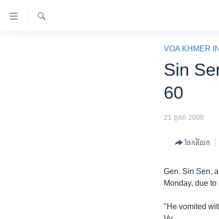
ភ្ជាប់​
ទៅ​
គេហទំព័រ​
ស្វែង​
កម្ពុជា
រក
VOA KHMER I
ទាក់ទង
អន្តរជាតិ
Sin Se
រំលង​
និង​
អាមេរិក
60
ចូល​
ចិន
ទៅ​​
ទំព័រ​
ហេឡូវីអូអេ
21 តុលា 2008
ព័ត៌មាន​​
កម្ពុជាច្នៃប្រតិដ្ឋ
តែ​
ចែករំលែក
ម្តង
ព្រឹត្តិការណ៍ព័ត៌មាន
រំលង​
ទូរទស្សន៍ / វីដេអូ​
Gen. Sin Sen, a 
និង​
Monday, due to 
ចូល​
វិទ្យុ / ផតខាសថ៍
ទៅ​
កម្មវិធីទាំងអស់
"He vomited wit
ទំព័រ​
Vy.