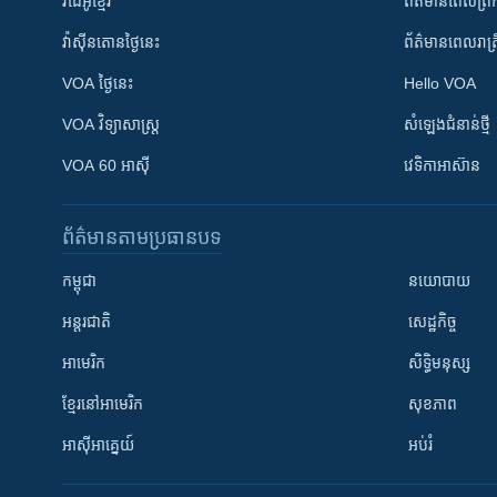
វីដេអូ​ខ្មែរ
ព័ត៌មាន​ពេល​ព្រឹ
វ៉ាស៊ីនតោន​ថ្ងៃ​នេះ
ព័ត៌មាន​​ពេល​រាត្រ
VOA ថ្ងៃនេះ
Hello VOA
VOA ​វិទ្យាសាស្ត្រ
សំឡេង​ជំនាន់​ថ្មី
VOA 60 អាស៊ី
វេទិកា​អាស៊ាន
ព័ត៌មាន​តាមប្រធានបទ​
កម្ពុជា
នយោបាយ
អន្តរជាតិ
សេដ្ឋកិច្ច
អាមេរិក
សិទ្ធិមនុស្ស
ខ្មែរ​នៅអាមេរិក
សុខភាព
អាស៊ីអាគ្នេយ៍
អប់រំ