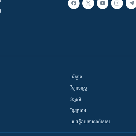
ក
ី
បរិស្ថាន
វិទ្យាសាស្រ្ត
វប្បធម៌
ខ្មែរក្រហម
សេចក្តីរាយការណ៍ពិសេស