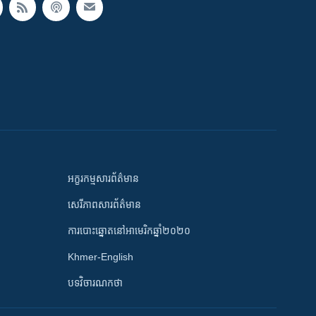
អក្ខរកម្មសារព័ត៌មាន
សេរីភាពសារព័ត៌មាន
ការបោះឆ្នោតនៅអាមេរិកឆ្នាំ២០២០
Khmer-English
បទវិចារណកថា