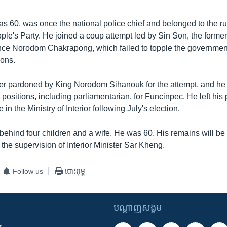
s 60, was once the national police chief and belonged to the ru
e's Party. He joined a coup attempt led by Sin Son, the former 
rince Norodom Chakrapong, which failed to topple the governmen
ions.
er pardoned by King Norodom Sihanouk for the attempt, and he 
ositions, including parliamentarian, for Funcinpec. He left his 
e in the Ministry of Interior following July's election.
behind four children and a wife. He was 60. His remains will b
the supervision of Interior Minister Sar Kheng.
Follow us
បោះពុម្ព
បណ្តាញ​សង្គម