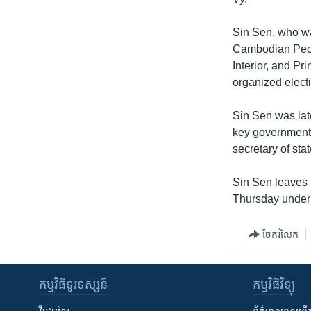
រចនា
សម្ព័ន្ធ​
Sin Sen, who wa
រំលង​
Cambodian Peopl
និង​
Interior, and P
ចូល​
organized elect
ទៅ​
កាន់​
Sin Sen was lat
ទំព័រ​
key government p
ស្វែង​
secretary of stat
រក
Sin Sen leaves 
Thursday under 
ចែករំលែក
កម្មវិធី​ទូរទស្សន៍
កម្មវិធី​វិទ្យុ