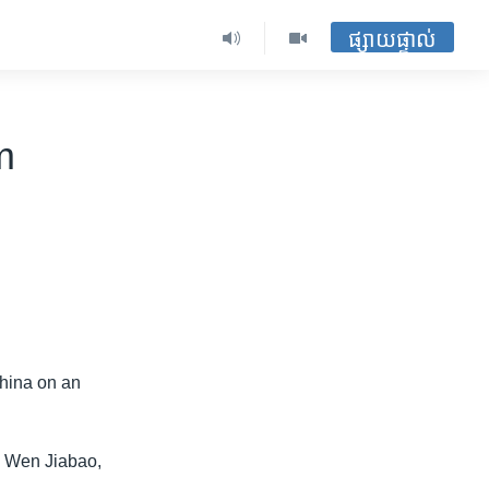
ផ្សាយផ្ទាល់
m
China on an
cy Wen Jiabao,