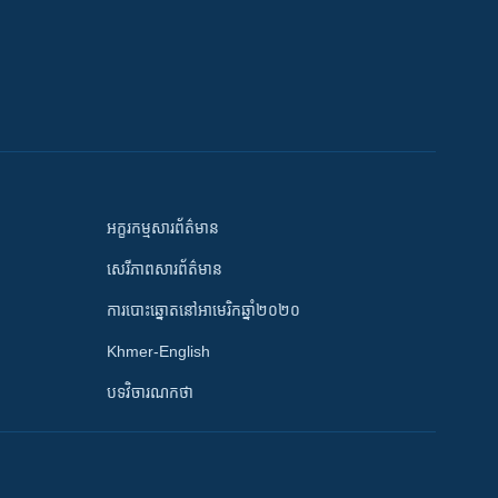
អក្ខរកម្មសារព័ត៌មាន
សេរីភាពសារព័ត៌មាន
ការបោះឆ្នោតនៅអាមេរិកឆ្នាំ២០២០
Khmer-English
បទវិចារណកថា