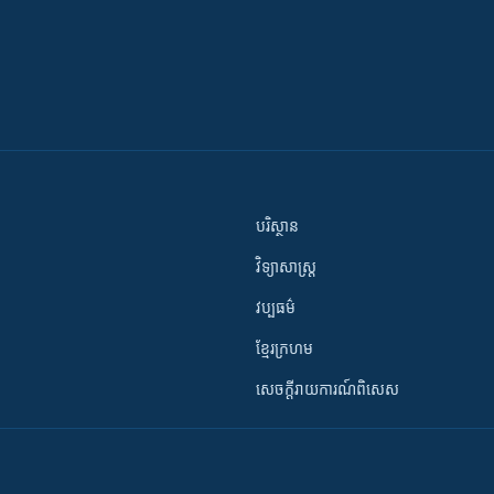
បរិស្ថាន
វិទ្យាសាស្រ្ត
វប្បធម៌
ខ្មែរក្រហម
សេចក្តីរាយការណ៍ពិសេស