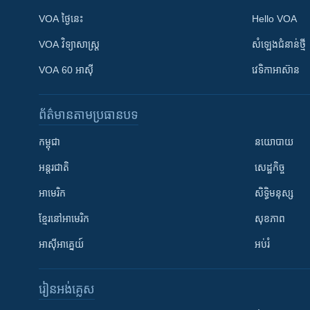
VOA ថ្ងៃនេះ
Hello VOA
VOA ​វិទ្យាសាស្ត្រ
សំឡេង​ជំនាន់​ថ្មី
VOA 60 អាស៊ី
វេទិកា​អាស៊ាន
ព័ត៌មាន​តាមប្រធានបទ​
កម្ពុជា
នយោបាយ
អន្តរជាតិ
សេដ្ឋកិច្ច
អាមេរិក
សិទ្ធិមនុស្ស
ខ្មែរ​នៅអាមេរិក
សុខភាព
អាស៊ីអាគ្នេយ៍
អប់រំ
រៀន​​អង់គ្លេស