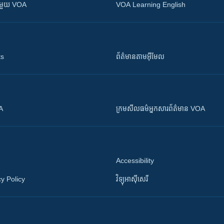
ស​​ជាមួយ VOA
VOA Learning English
ts
ព័ត៌មាន​តាម​អ៊ីមែល
OA
ក្រម​​​សីលធម៌​​​អ្នក​​​សារព័ត៌មាន VOA
Accessibility
y Policy
វិទ្យុ​អាស៊ី​សេរី