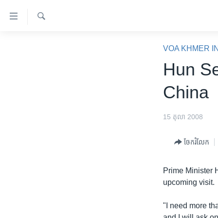
ភ្ជាប់​
ទៅ​
គេហទំព័រ​
ស្វែង​
កម្ពុជា
រក
VOA KHMER I
ទាក់ទង
អន្តរជាតិ
Hun Se
រំលង​
និង​
អាមេរិក
China
ចូល​
ចិន
ទៅ​​
ទំព័រ​
ហេឡូវីអូអេ
15 តុលា 2008
ព័ត៌មាន​​
កម្ពុជាច្នៃប្រតិដ្ឋ
តែ​
ចែករំលែក
ម្តង
ព្រឹត្តិការណ៍ព័ត៌មាន
រំលង​
ទូរទស្សន៍ / វីដេអូ​
Prime Minister 
និង​
upcoming visit.
ចូល​
វិទ្យុ / ផតខាសថ៍
ទៅ​
កម្មវិធីទាំងអស់
"I need more th
ទំព័រ​
and I will ask on