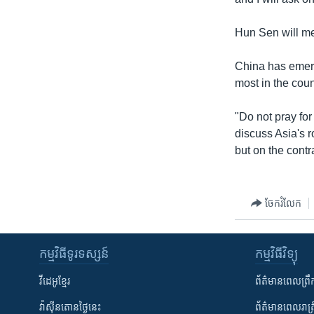
រចនា
សម្ព័ន្ធ​
Hun Sen will me
រំលង​
និង​
China has emerg
ចូល​
most in the coun
ទៅ​
កាន់​
"Do not pray fo
ទំព័រ​
discuss Asia's r
ស្វែង​
but on the contra
រក
ចែករំលែក
កម្មវិធី​ទូរទស្សន៍
កម្មវិធី​វិទ្យុ
វីដេអូ​ខ្មែរ
ព័ត៌មាន​ពេល​ព្រឹ
វ៉ាស៊ីនតោន​ថ្ងៃ​នេះ
ព័ត៌មាន​​ពេល​រាត្រ