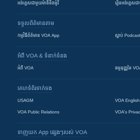
អង់គ្លេស​ជាមួយ​ម៉ានី​និង​ម៉ូរី
រៀន​​​​​​អង់គ្លេ
ទទួល​ព័ត៌មាន​តាម
កម្មវិធី​ព័ត៌មាន VOA App
ស្តាប់ Podcas
អំពី​ VOA & ទំនាក់ទំនង
អំពី​ VOA
ធម្មនុញ្ញ​នៃ V
គេហទំព័រ​​ទាក់ទង
USAGM
VOA English
VOA Public Relations
VOA's Privac
ទាញយក​ App ផ្សេងៗ​របស់​ VOA
Khmer English