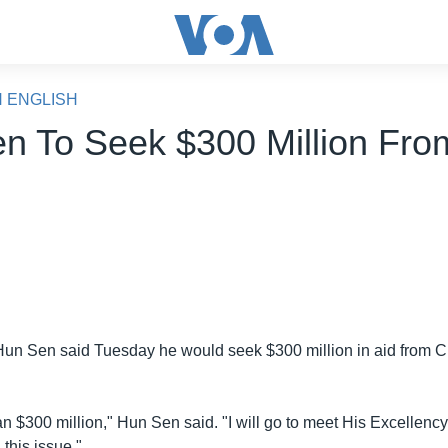
N ENGLISH
n To Seek $300 Million Fro
Hun Sen said Tuesday he would seek $300 million in aid from 
an $300 million," Hun Sen said. "I will go to meet His Excellen
 this issue."