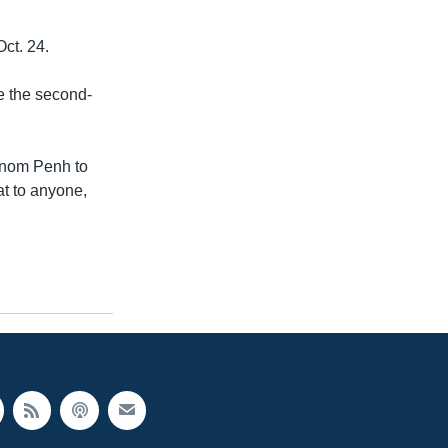
ct. 24.
e the second-
Phnom Penh to
at to anyone,