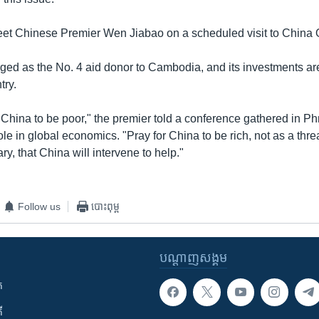
et Chinese Premier Wen Jiabao on a scheduled visit to China O
ed as the No. 4 aid donor to Cambodia, and its investments ar
try.
r China to be poor," the premier told a conference gathered in 
ole in global economics. "Pray for China to be rich, not as a thre
ry, that China will intervene to help."
Follow us
បោះពុម្ព
បណ្តាញ​សង្គម
ក
ី