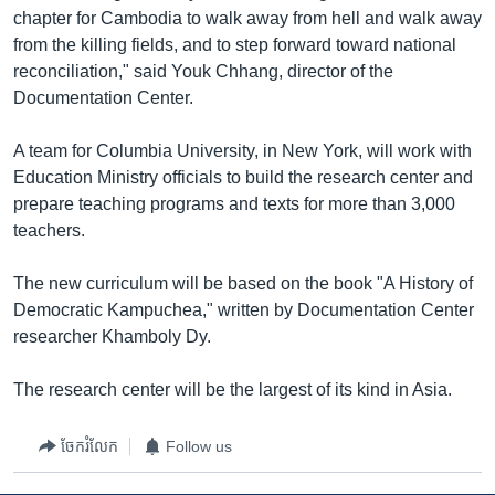
រចនា
chapter for Cambodia to walk away from hell and walk away
សម្ព័ន្ធ​
Khmer English
from the killing fields, and to step forward toward national
រំលង​
reconciliation," said Youk Chhang, director of the
និង​
បណ្តាញ​សង្គម
Documentation Center.
ចូល​
ទៅ​
A team for Columbia University, in New York, will work with
កាន់​
Education Ministry officials to build the research center and
ទំព័រ​
ភាសា
prepare teaching programs and texts for more than 3,000
ស្វែង​
teachers.
រក
The new curriculum will be based on the book "A History of
Democratic Kampuchea," written by Documentation Center
researcher Khamboly Dy.
The research center will be the largest of its kind in Asia.
ចែករំលែក
Follow us