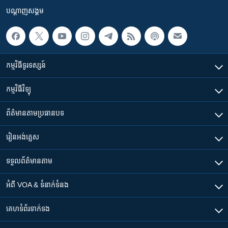
បណ្តាញ​សង្គម
កម្មវិធី​ទូរទស្សន៍
កម្មវិធី​វិទ្យុ
ព័ត៌មាន​តាមប្រធានបទ​
រៀន​​អង់គ្លេស
ទទួល​ព័ត៌មាន​តាម
អំពី​ VOA & ទំនាក់ទំនង
គេហទំព័រ​​ទាក់ទង