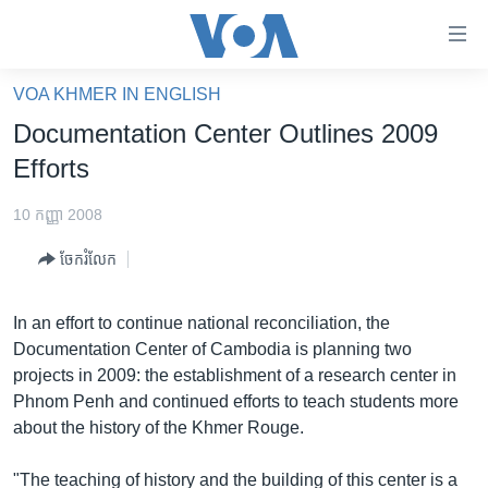
ភ្ជាប់​
ទៅ​
គេហទំព័រ​
VOA KHMER IN ENGLISH
កម្ពុជា
ទាក់ទង
Documentation Center Outlines 2009
រំលង​
អន្តរជាតិ
Efforts
និង​
អាមេរិក
ចូល​
10 កញ្ញា 2008
ទៅ​​
ចិន
ទំព័រ​
ចែករំលែក
ហេឡូវីអូអេ
ព័ត៌មាន​​
តែ​
កម្ពុជាច្នៃប្រតិដ្ឋ
In an effort to continue national reconciliation, the
ម្តង
Documentation Center of Cambodia is planning two
ព្រឹត្តិការណ៍ព័ត៌មាន
រំលង​
projects in 2009: the establishment of a research center in
និង​
ទូរទស្សន៍ / វីដេអូ​
Phnom Penh and continued efforts to teach students more
ចូល​
about the history of the Khmer Rouge.
វិទ្យុ / ផតខាសថ៍
ទៅ​
ទំព័រ​
កម្មវិធីទាំងអស់
"The teaching of history and the building of this center is a