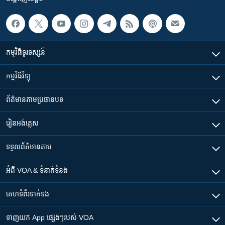
កម្មវិធី​ទូរទស្សន៍
កម្មវិធី​វិទ្យុ
ព័ត៌មាន​តាមប្រធានបទ​
រៀន​​អង់គ្លេស
ទទួល​ព័ត៌មាន​តាម
អំពី​ VOA & ទំនាក់ទំនង
គេហទំព័រ​​ទាក់ទង
ទាញយក​ App ផ្សេងៗ​របស់​ VOA