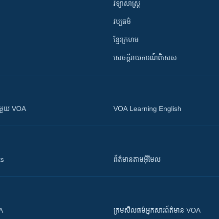
វិទ្យាសាស្រ្ត
វប្បធម៌
ខ្មែរក្រហម
សេចក្តីរាយការណ៍ពិសេស
ស​​ជាមួយ VOA
VOA Learning English
ts
ព័ត៌មាន​តាម​អ៊ីមែល
OA
ក្រម​​​សីលធម៌​​​អ្នក​​​សារព័ត៌មាន VOA