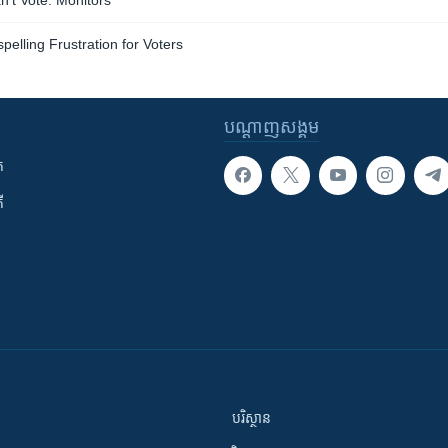
't Vote: Monitors
elling Frustration for Voters
បណ្តាញ​សង្គម
ក
ី
បរិស្ថាន