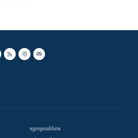
អក្ខរកម្មសារព័ត៌មាន