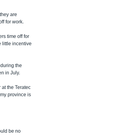
they are
ff for work.
s time off for
little incentive
during the
n in July.
 at the Teratec
 my province is
ould be no