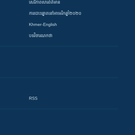
សេរីភាពសារព័ត៌មាន
ការបោះឆ្នោតនៅអាមេរិកឆ្នាំ២០២០
Khmer-English
បទវិចារណកថា
RSS