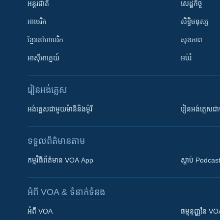
អន្តរជាតិ
សេដ្ឋកិច្ច
អាមេរិក
សិទ្ធិមនុស្ស
ខ្មែរ​នៅអាមេរិក
សុខភាព
អាស៊ីអាគ្នេយ៍
អប់រំ
រៀន​​អង់គ្លេស
អង់គ្លេស​ជាមួយ​ម៉ានី​និង​ម៉ូរី
រៀន​​​​​​អង់គ្លេ
ទទួល​ព័ត៌មាន​តាម
កម្មវិធី​ព័ត៌មាន VOA App
ស្តាប់ Podcas
អំពី​ VOA & ទំនាក់ទំនង
អំពី​ VOA
ធម្មនុញ្ញ​នៃ V