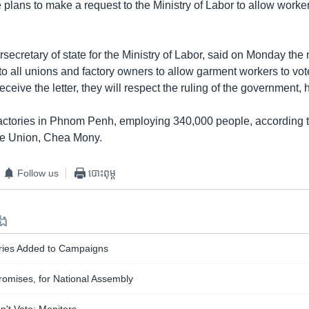
plans to make a request to the Ministry of Labor to allow workers
cretary of state for the Ministry of Labor, said on Monday the 
er to all unions and factory owners to allow garment workers to v
eceive the letter, they will respect the ruling of the government, 
actories in Phnom Penh, employing 340,000 people, according t
de Union, Chea Mony.
Follow us
បោះពុម្ព
ទង
ries Added to Campaigns
Promises, for National Assembly