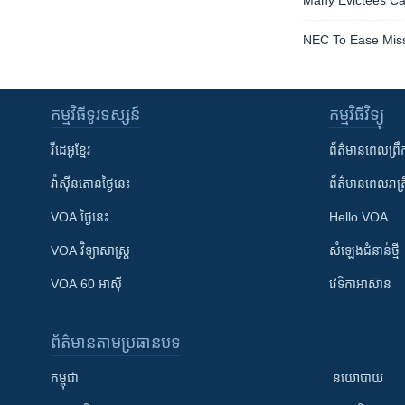
Many Evictees Can
NEC To Ease Missp
កម្មវិធី​ទូរទស្សន៍
កម្មវិធី​វិទ្យុ
វីដេអូ​ខ្មែរ
ព័ត៌មាន​ពេល​ព្រឹ
វ៉ាស៊ីនតោន​ថ្ងៃ​នេះ
ព័ត៌មាន​​ពេល​រាត្រ
VOA ថ្ងៃនេះ
Hello VOA
VOA ​វិទ្យាសាស្ត្រ
សំឡេង​ជំនាន់​ថ្មី
VOA 60 អាស៊ី
វេទិកា​អាស៊ាន
ព័ត៌មាន​តាមប្រធានបទ​
កម្ពុជា
នយោបាយ