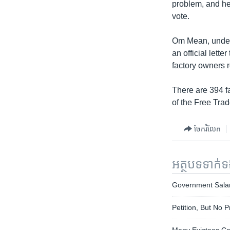
problem, and he 
vote.
Om Mean, underse
an official lett
factory owners r
There are 394 f
of the Free Tra
ចែករំលែក
អត្ថបទ​ទាក់
Government Sala
Petition, But No 