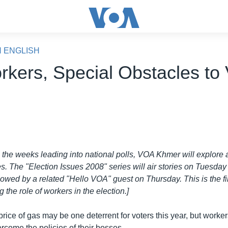
N ENGLISH
rkers, Special Obstacles to 
In the weeks leading into national polls, VOA Khmer will explor
es. The "Election Issues 2008" series will air stories on Tuesda
wed by a related "Hello VOA" guest on Thursday. This is the fir
 the role of workers in the election.]
rice of gas may be one deterrent for voters this year, but worker
rcome the policies of their bosses.