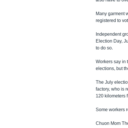
រចនា
សម្ព័ន្ធ​
Many garment wo
រំលង​
registered to vo
និង​
ចូល​
Independent gro
ទៅ​
Election Day, Ju
កាន់​
to do so.
ទំព័រ​
ស្វែង​
Workers say in 
រក
elections, but t
The July electi
factory, who is 
120 kilometers
Some workers re
Chuon Mom Thol,