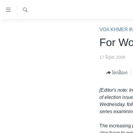
ភ្ជាប់​
ទៅ​
គេហទំព័រ​
ស្វែង​
កម្ពុជា
រក
VOA KHMER I
ទាក់ទង
អន្តរជាតិ
For Wo
រំលង​
និង​
អាមេរិក
ចូល​
17 មិថុនា 2008
ចិន
ទៅ​​
ទំព័រ​
ហេឡូវីអូអេ
ចែករំលែក
ព័ត៌មាន​​
កម្ពុជាច្នៃប្រតិដ្ឋ
តែ​
[Editor's note: 
ម្តង
ព្រឹត្តិការណ៍ព័ត៌មាន
of election issu
រំលង​
ទូរទស្សន៍ / វីដេអូ​
Wednesday, follo
និង​
series examining
ចូល​
វិទ្យុ / ផតខាសថ៍
ទៅ​
កម្មវិធីទាំងអស់
The increasing p
ទំព័រ​
also have to ove