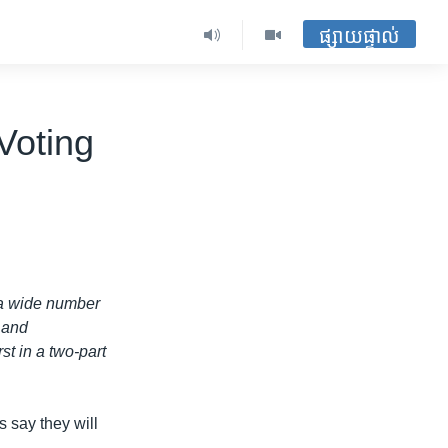
ផ្សាយផ្ទាល់
Voting
e a wide number
y and
st in a two-part
s say they will