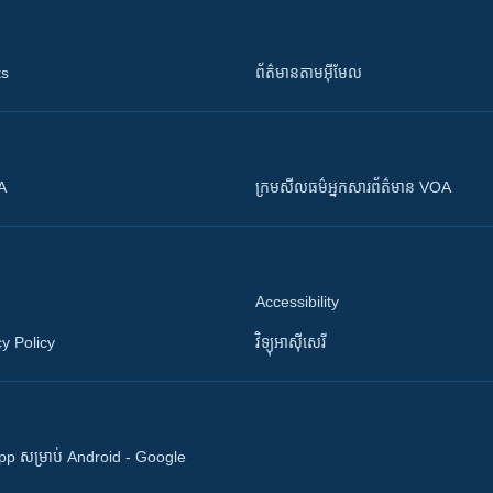
ts
ព័ត៌មាន​តាម​អ៊ីមែល
OA
ក្រម​​​សីលធម៌​​​អ្នក​​​សារព័ត៌មាន VOA
Accessibility
y Policy
វិទ្យុ​អាស៊ី​សេរី
 App សម្រាប់ Android - Google