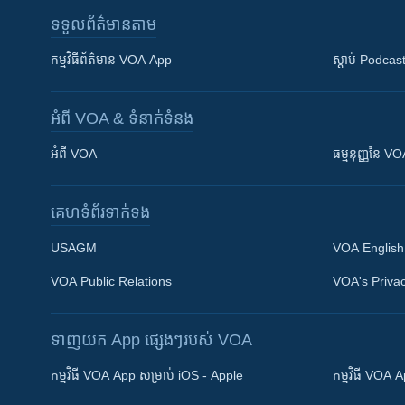
ទទួល​ព័ត៌មាន​តាម
កម្មវិធី​ព័ត៌មាន VOA App
ស្តាប់ Podcas
អំពី​ VOA & ទំនាក់ទំនង
អំពី​ VOA
ធម្មនុញ្ញ​នៃ V
គេហទំព័រ​​ទាក់ទង
USAGM
VOA English
VOA Public Relations
VOA's Privac
ទាញយក​ App ផ្សេងៗ​របស់​ VOA
Khmer English
កម្មវិធី​ VOA App សម្រាប់ iOS - Apple
កម្មវិធី​ VOA
បណ្តាញ​សង្គម