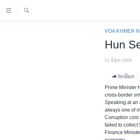
ភ្ជាប់​
ទៅ​
គេហទំព័រ​
ស្វែង​
កម្ពុជា
រក
VOA KHMER I
ទាក់ទង
អន្តរជាតិ
Hun Se
រំលង​
និង​
អាមេរិក
ចូល​
01 មិថុនា 2008
ចិន
ទៅ​​
ទំព័រ​
ហេឡូវីអូអេ
ចែករំលែក
ព័ត៌មាន​​
កម្ពុជាច្នៃប្រតិដ្ឋ
Prime Minister 
តែ​
cross-border smu
ម្តង
ព្រឹត្តិការណ៍ព័ត៌មាន
Speaking at an 
រំលង​
ទូរទស្សន៍ / វីដេអូ​
always one of in
និង​
Corruption cost
ចូល​
វិទ្យុ / ផតខាសថ៍
failed to collec
ទៅ​
កម្មវិធីទាំងអស់
Finance Minister
ទំព័រ​
economy.