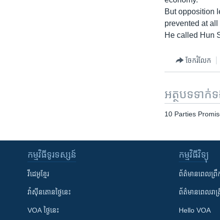
រចនា
But opposition 
សម្ព័ន្ធ​
prevented at all
រំលង​
He called Hun 
និង​
ចូល​
ទៅ​
ចែករំលែក
កាន់​
ទំព័រ​
អត្ថបទ​ទាក់
ស្វែង​
រក
10 Parties Promis
កម្មវិធី​ទូរទស្សន៍
កម្មវិធី​វិទ្យុ
វីដេអូ​ខ្មែរ
ព័ត៌មាន​ពេល​ព្រឹ
វ៉ាស៊ីនតោន​ថ្ងៃ​នេះ
ព័ត៌មាន​​ពេល​រាត្រ
VOA ថ្ងៃនេះ
Hello VOA