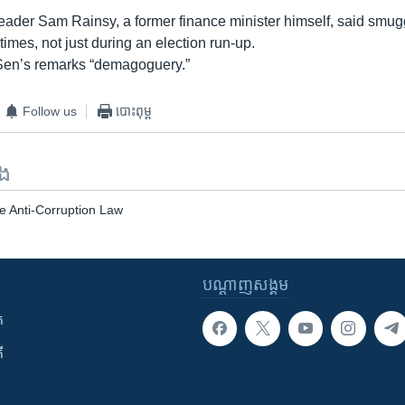
leader Sam Rainsy, a former finance minister himself, said smug
 times, not just during an election run-up.
Sen’s remarks “demagoguery.”
Follow us
បោះពុម្ព
ទង
e Anti-Corruption Law
បណ្តាញ​សង្គម
ក
ី