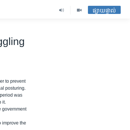
ផ្សាយផ្ទាល់
gling
er to prevent
al posturing.
 period was
it.
he government
o improve the