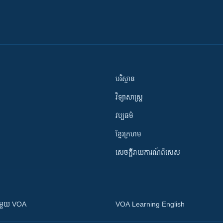
បរិស្ថាន
វិទ្យាសាស្រ្ត
វប្បធម៌
ខ្មែរក្រហម
សេចក្តីរាយការណ៍ពិសេស
ស​​ជាមួយ VOA
VOA Learning English