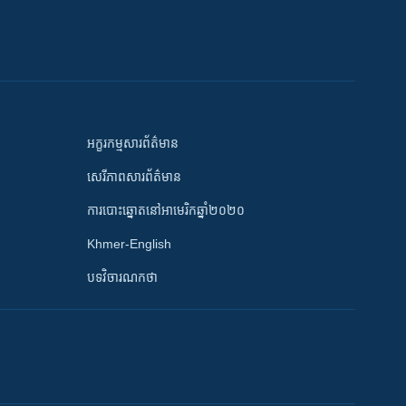
អក្ខរកម្មសារព័ត៌មាន
សេរីភាពសារព័ត៌មាន
ការបោះឆ្នោតនៅអាមេរិកឆ្នាំ២០២០
Khmer-English
បទវិចារណកថា