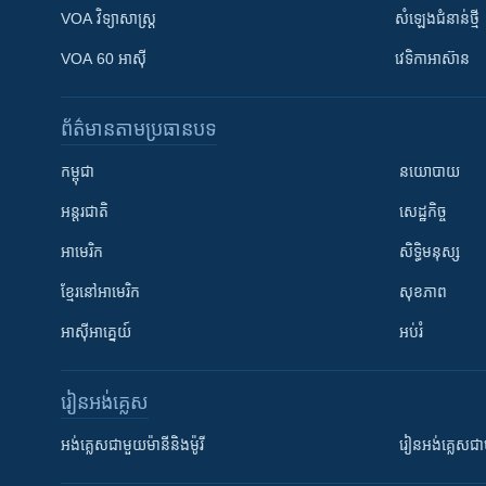
VOA ​វិទ្យាសាស្ត្រ
សំឡេង​ជំនាន់​ថ្មី
VOA 60 អាស៊ី
វេទិកា​អាស៊ាន
ព័ត៌មាន​តាមប្រធានបទ​
កម្ពុជា
នយោបាយ
អន្តរជាតិ
សេដ្ឋកិច្ច
អាមេរិក
សិទ្ធិមនុស្ស
ខ្មែរ​នៅអាមេរិក
សុខភាព
អាស៊ីអាគ្នេយ៍
អប់រំ
រៀន​​អង់គ្លេស
អង់គ្លេស​ជាមួយ​ម៉ានី​និង​ម៉ូរី
រៀន​​​​​​អង់គ្លេ