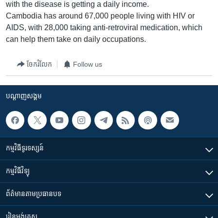
រចនា
with the disease is getting a daily income.
សម្ព័ន្ធ​
Cambodia has around 67,000 people living with HIV or
Khmer English
រំលង​
AIDS, with 28,000 taking anti-retroviral medication, which
និង​
can help them take on daily occupations.
បណ្តាញ​សង្គម
ចូល​
ទៅ​
ចែករំលែក
Follow us
កាន់​
ទំព័រ​
ភាសា
ស្វែង​
បណ្តាញ​សង្គម
រក
កម្មវិធី​ទូរទស្សន៍
កម្មវិធី​វិទ្យុ
ព័ត៌មាន​តាមប្រធានបទ​
រៀន​​អង់គ្លេស