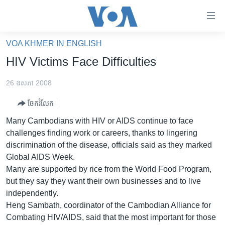
ភ្ជាប់​
ទៅ​
គេហទំព័រ​
VOA KHMER IN ENGLISH
កម្ពុជា
ទាក់ទង
HIV Victims Face Difficulties
រំលង​
អន្តរជាតិ
និង​
26 ឧសភា 2008
អាមេរិក
ចូល​
ចែករំលែក
ទៅ​​
ចិន
ទំព័រ​
Many Cambodians with HIV or AIDS continue to face
ហេឡូវីអូអេ
ព័ត៌មាន​​
challenges finding work or careers, thanks to lingering
តែ​
កម្ពុជាច្នៃប្រតិដ្ឋ
discrimination of the disease, officials said as they marked
ម្តង
Global AIDS Week.
ព្រឹត្តិការណ៍ព័ត៌មាន
រំលង​
Many are supported by rice from the World Food Program,
និង​
ទូរទស្សន៍ / វីដេអូ​
but they say they want their own businesses and to live
ចូល​
independently.
វិទ្យុ / ផតខាសថ៍
ទៅ​
Heng Sambath, coordinator of the Cambodian Alliance for
ទំព័រ​
កម្មវិធីទាំងអស់
Combating HIV/AIDS, said that the most important for those