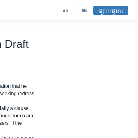
ផ្សាយផ្ទាល់
 Draft
tion that he
 seeking redress
ally a clause
erings from 6 am
ers “if the
t is not serving