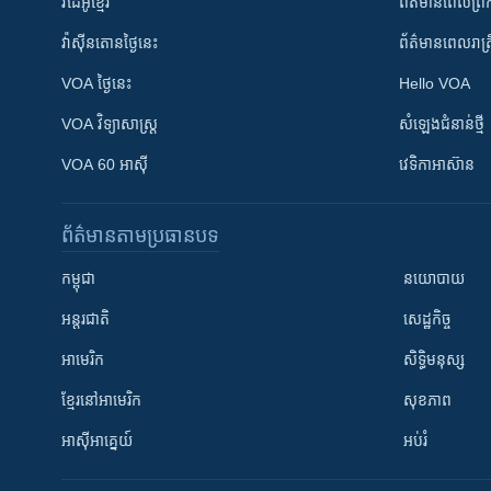
វីដេអូ​ខ្មែរ
ព័ត៌មាន​ពេល​ព្រឹ
វ៉ាស៊ីនតោន​ថ្ងៃ​នេះ
ព័ត៌មាន​​ពេល​រាត្រ
VOA ថ្ងៃនេះ
Hello VOA
VOA ​វិទ្យាសាស្ត្រ
សំឡេង​ជំនាន់​ថ្មី
VOA 60 អាស៊ី
វេទិកា​អាស៊ាន
ព័ត៌មាន​តាមប្រធានបទ​
កម្ពុជា
នយោបាយ
អន្តរជាតិ
សេដ្ឋកិច្ច
អាមេរិក
សិទ្ធិមនុស្ស
ខ្មែរ​នៅអាមេរិក
សុខភាព
អាស៊ីអាគ្នេយ៍
អប់រំ