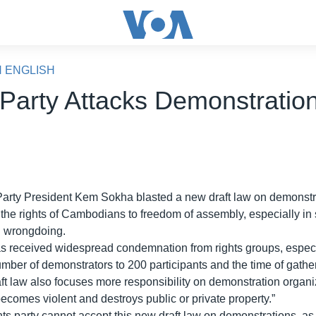
N ENGLISH
 Party Attacks Demonstration
rty President Kem Sokha blasted a new draft law on demonstra
t the rights of Cambodians to freedom of assembly, especially in
l wrongdoing.
as received widespread condemnation from rights groups, especi
number of demonstrators to 200 participants and the time of gath
ft law also focuses more responsibility on demonstration organiz
ecomes violent and destroys public or private property.”
s party cannot accept this new draft law on demonstrations, as i