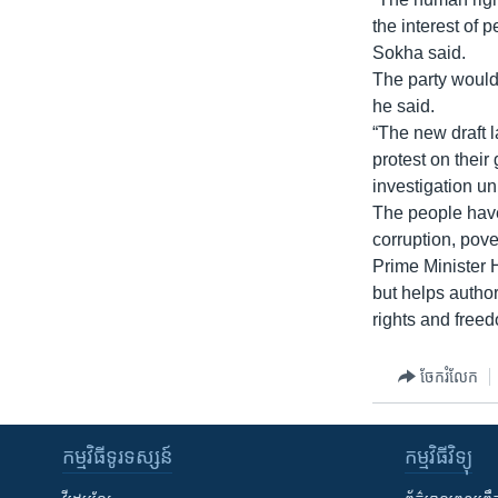
រចនា
the interest of 
សម្ព័ន្ធ​
Sokha said.
រំលង​
The party would 
និង​
he said.
ចូល​
“The new draft 
ទៅ​
protest on their
កាន់​
investigation uni
ទំព័រ​
The people have 
ស្វែង​
corruption, pove
រក
Prime Minister 
but helps author
rights and freed
ចែករំលែក
កម្មវិធី​ទូរទស្សន៍
កម្មវិធី​វិទ្យុ