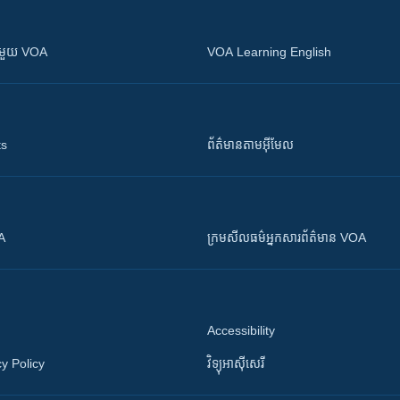
ស​​ជាមួយ VOA
VOA Learning English
ts
ព័ត៌មាន​តាម​អ៊ីមែល
OA
ក្រម​​​សីលធម៌​​​អ្នក​​​សារព័ត៌មាន VOA
Accessibility
y Policy
វិទ្យុ​អាស៊ី​សេរី