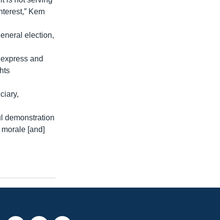
nterest,” Kem
eneral election,
o express and
hts
ciary,
ul demonstration
] morale [and]