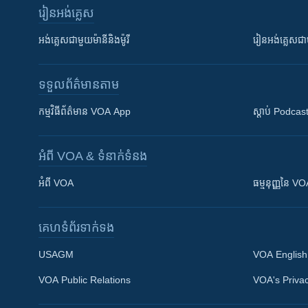
រៀន​​អង់គ្លេស
អង់គ្លេស​ជាមួយ​ម៉ានី​និង​ម៉ូរី
រៀន​​​​​​អង់គ្លេ
ទទួល​ព័ត៌មាន​តាម
កម្មវិធី​ព័ត៌មាន VOA App
ស្តាប់ Podcas
អំពី​ VOA & ទំនាក់ទំនង
អំពី​ VOA
ធម្មនុញ្ញ​នៃ V
គេហទំព័រ​​ទាក់ទង
USAGM
VOA English
VOA Public Relations
VOA's Privac