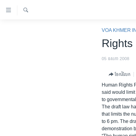
ភ្ជាប់​
ទៅ​
គេហទំព័រ​
ស្វែង​
កម្ពុជា
រក
VOA KHMER I
ទាក់ទង
អន្តរជាតិ
Rights
រំលង​
និង​
អាមេរិក
ចូល​
05 ឧសភា 2008
ចិន
ទៅ​​
ទំព័រ​
ហេឡូវីអូអេ
ចែករំលែក
ព័ត៌មាន​​
កម្ពុជាច្នៃប្រតិដ្ឋ
Human Rights Pa
តែ​
said would limi
ម្តង
ព្រឹត្តិការណ៍ព័ត៌មាន
to governmenta
រំលង​
ទូរទស្សន៍ / វីដេអូ​
The draft law h
និង​
that limits the 
ចូល​
វិទ្យុ / ផតខាសថ៍
to 6 pm. The dra
ទៅ​
កម្មវិធីទាំងអស់
demonstration b
ទំព័រ​
“The human right