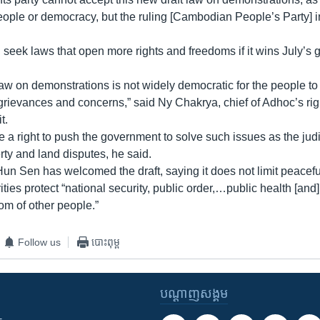
people or democracy, but the ruling [Cambodian People’s Party] i
seek laws that open more rights and freedoms if it wins July’s g
law on demonstrations is not widely democratic for the people t
 grievances and concerns,” said Ny Chakrya, chief of Adhoc’s rig
t.
a right to push the government to solve such issues as the judi
rty and land disputes, he said.
Hun Sen has welcomed the draft, saying it does not limit peacef
ities protect “national security, public order,…public health [and
om of other people.”
Follow us
បោះពុម្ព
បណ្តាញ​សង្គម