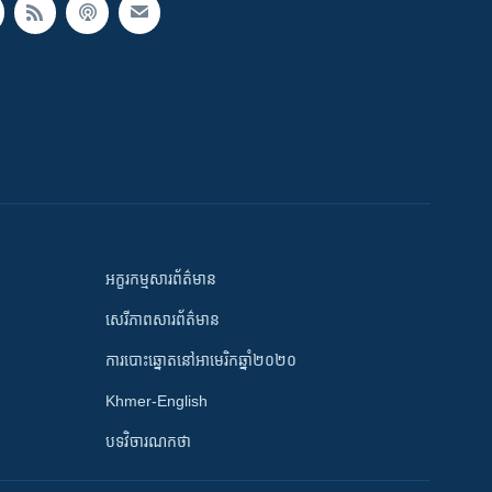
អក្ខរកម្មសារព័ត៌មាន
សេរីភាពសារព័ត៌មាន
ការបោះឆ្នោតនៅអាមេរិកឆ្នាំ២០២០
Khmer-English
បទវិចារណកថា