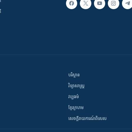
ក
ី
បរិស្ថាន
វិទ្យាសាស្រ្ត
វប្បធម៌
ខ្មែរក្រហម
សេចក្តីរាយការណ៍ពិសេស