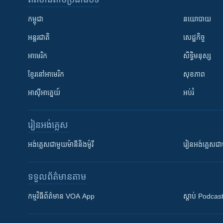
កម្ពុជា
នយោបាយ
អន្តរជាតិ
សេដ្ឋកិច្ច
អាមេរិក
សិទ្ធិមនុស្ស
ខ្មែរ​នៅអាមេរិក
សុខភាព
អាស៊ីអាគ្នេយ៍
អប់រំ
រៀន​​អង់គ្លេស
អង់គ្លេស​ជាមួយ​ម៉ានី​និង​ម៉ូរី
រៀន​​​​​​អង់គ្លេ
ទទួល​ព័ត៌មាន​តាម
កម្មវិធី​ព័ត៌មាន VOA App
ស្តាប់ Podcas