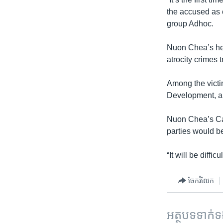
រចនា
the accused as c
សម្ព័ន្ធ​
group Adhoc.
រំលង​
និង​
Nuon Chea’s hea
ចូល​
atrocity crimes tr
ទៅ​
កាន់​
Among the victim
ទំព័រ​
Development, an
ស្វែង​
រក
Nuon Chea’s Cam
parties would be
“It will be diffi
ចែករំលែក
អត្ថបទ​ទាក់