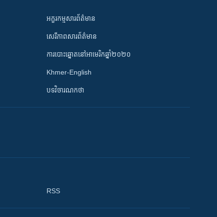
អក្ខរកម្មសារព័ត៌មាន
សេរីភាពសារព័ត៌មាន
ការបោះឆ្នោតនៅអាមេរិកឆ្នាំ២០២០
Khmer-English
បទវិចារណកថា
RSS