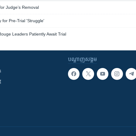
for Judge’s Removal
or Pre-Trial 'Struggle'
uge Leaders Patiently Await Trial
បណ្តាញ​សង្គម
ក
ី