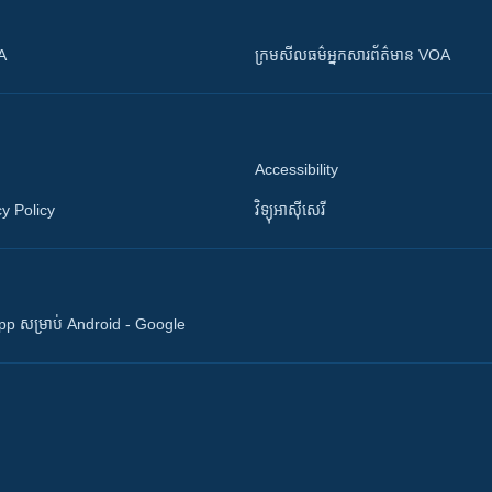
OA
ក្រម​​​សីលធម៌​​​អ្នក​​​សារព័ត៌មាន VOA
Accessibility
y Policy
វិទ្យុ​អាស៊ី​សេរី
 App សម្រាប់ Android - Google