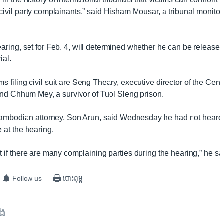
ivil party complainants,” said Hisham Mousar, a tribunal monitor 
ring, set for Feb. 4, will determined whether he can be release
ial.
s filing civil suit are Seng Theary, executive director of the Cen
d Chhum Mey, a survivor of Tuol Sleng prison.
bodian attorney, Son Arun, said Wednesday he had not heard 
 at the hearing.
cult if there are many complaining parties during the hearing,” he s
Follow us
បោះពុម្ព
ទង