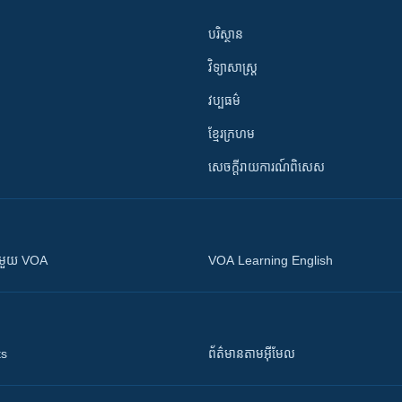
បរិស្ថាន
វិទ្យាសាស្រ្ត
វប្បធម៌
ខ្មែរក្រហម
សេចក្តីរាយការណ៍ពិសេស
ស​​ជាមួយ VOA
VOA Learning English
ts
ព័ត៌មាន​តាម​អ៊ីមែល