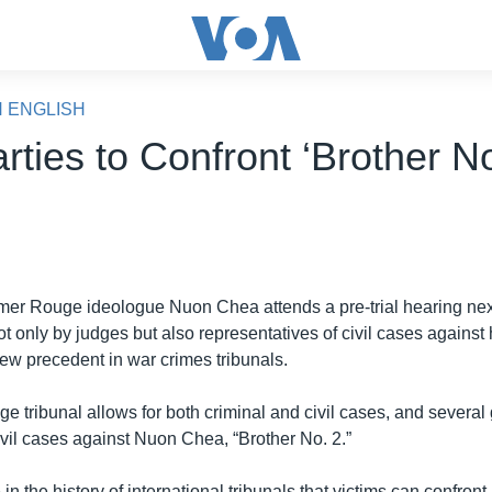
N ENGLISH
arties to Confront ‘Brother No
er Rouge ideologue Nuon Chea attends a pre-trial hearing next
t only by judges but also representatives of civil cases against 
 new precedent in war crimes tribunals.
 tribunal allows for both criminal and civil cases, and several
ivil cases against Nuon Chea, “Brother No. 2.”
ime in the history of international tribunals that victims can confro