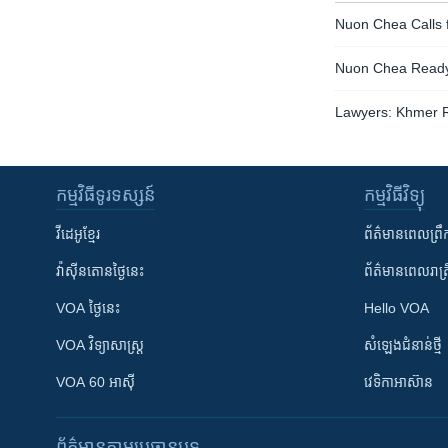
Nuon Chea Calls 
Nuon Chea Ready f
Lawyers: Khmer Ro
កម្មវិធី​ទូរទស្សន៍
កម្មវិធី​វិទ្យុ
វីដេអូ​ខ្មែរ
ព័ត៌មាន​ពេល​ព្រឹ
វ៉ាស៊ីនតោន​ថ្ងៃ​នេះ
ព័ត៌មាន​​ពេល​រាត្រ
VOA ថ្ងៃនេះ
Hello VOA
VOA ​វិទ្យាសាស្ត្រ
សំឡេង​ជំនាន់​ថ្មី
VOA 60 អាស៊ី
វេទិកា​អាស៊ាន
ព័ត៌មាន​តាមប្រធានបទ​