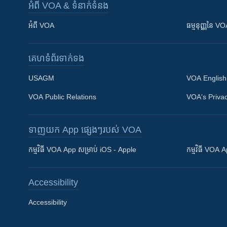
អំពី​ VOA & ទំនាក់ទំនង
អំពី​ VOA
ធម្មនុញ្ញ​នៃ V
គេហទំព័រ​​ទាក់ទង
USAGM
VOA English
VOA Public Relations
VOA's Privac
ទាញយក​ App ផ្សេងៗ​របស់​ VOA
Khmer English
កម្មវិធី​ VOA App សម្រាប់ iOS - Apple
កម្មវិធី​ VOA
បណ្តាញ​សង្គម
Accessibility
Accessibility
ភាសា