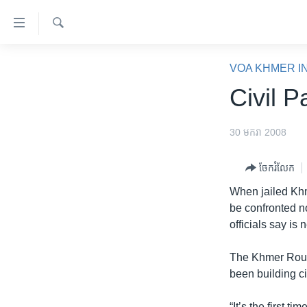
ភ្ជាប់​
ទៅ​
គេហទំព័រ​
ស្វែង​
កម្ពុជា
រក
VOA KHMER I
ទាក់ទង
អន្តរជាតិ
Civil P
រំលង​
និង​
អាមេរិក
ចូល​
30 មករា 2008
ចិន
ទៅ​​
ទំព័រ​
ហេឡូវីអូអេ
ចែករំលែក
ព័ត៌មាន​​
កម្ពុជាច្នៃប្រតិដ្ឋ
When jailed Khm
តែ​
be confronted no
ម្តង
ព្រឹត្តិការណ៍ព័ត៌មាន
officials say is
រំលង​
ទូរទស្សន៍ / វីដេអូ​
និង​
The Khmer Rouge
ចូល​
វិទ្យុ / ផតខាសថ៍
been building c
ទៅ​
កម្មវិធីទាំងអស់
ទំព័រ​
“It’s the first t