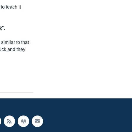
o teach it
k".
similar to that
uck and they