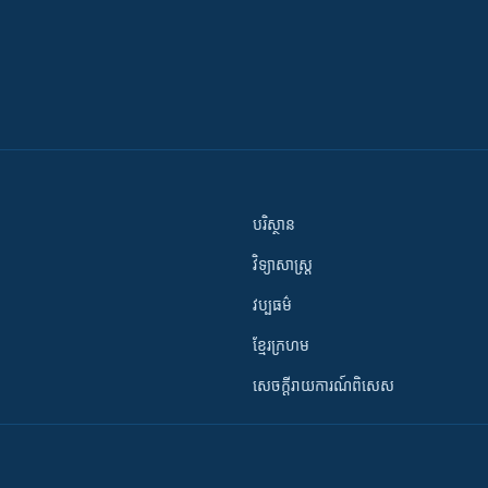
បរិស្ថាន
វិទ្យាសាស្រ្ត
វប្បធម៌
ខ្មែរក្រហម
សេចក្តីរាយការណ៍ពិសេស