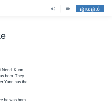
ផ្សាយផ្ទាល់
ke
 friend. Kuon
was born. They
Ker Yann has the
nce he was born