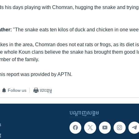
his days playing with Chomran, hugging the snake and trying t
ther:
"The snake eats ten kilos of duck and chicken in one wee
es in the area, Chomran does not eat rats or frogs, as its diet is 
 whole Koun clans believe the snake has brought them good l
ember of the family.
 this report was provided by APTN.
Follow us
បោះពុម្ព
បណ្តាញ​សង្គម
ក
ី