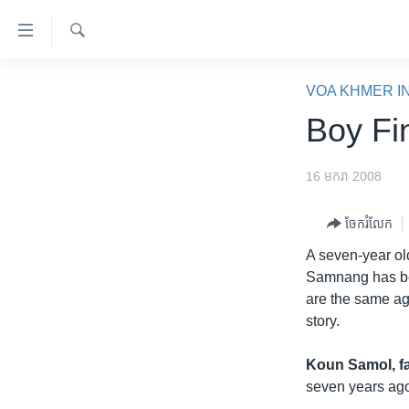
ភ្ជាប់​
ទៅ​
គេហទំព័រ​
ស្វែង​
កម្ពុជា
រក
VOA KHMER I
ទាក់ទង
អន្តរជាតិ
Boy Fi
រំលង​
និង​
អាមេរិក
ចូល​
16 មករា 2008
ចិន
ទៅ​​
ទំព័រ​
ហេឡូវីអូអេ
ចែករំលែក
ព័ត៌មាន​​
កម្ពុជាច្នៃប្រតិដ្ឋ
A seven-year ol
តែ​
Samnang has bee
ម្តង
ព្រឹត្តិការណ៍ព័ត៌មាន
are the same ag
រំលង​
ទូរទស្សន៍ / វីដេអូ​
story.
និង​
ចូល​
វិទ្យុ / ផតខាសថ៍
Koun Samol, fa
ទៅ​
កម្មវិធីទាំងអស់
seven years ago
ទំព័រ​