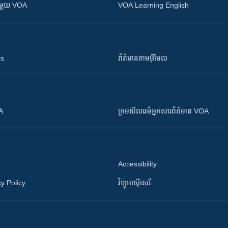
ស​​ជាមួយ VOA
VOA Learning English
ts
ព័ត៌មាន​តាម​អ៊ីមែល
OA
ក្រម​​​សីលធម៌​​​អ្នក​​​សារព័ត៌មាន VOA
Accessibility
y Policy
វិទ្យុ​អាស៊ី​សេរី