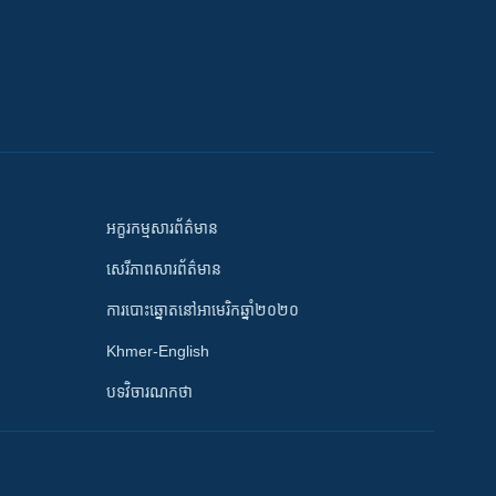
អក្ខរកម្មសារព័ត៌មាន
សេរីភាពសារព័ត៌មាន
ការបោះឆ្នោតនៅអាមេរិកឆ្នាំ២០២០
Khmer-English
បទវិចារណកថា