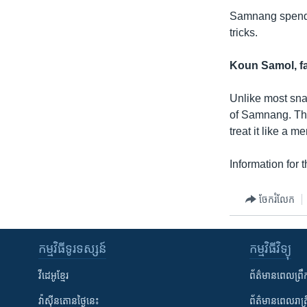
រចនា
Samnang spends 
សម្ព័ន្ធ​
tricks.
រំលង​
និង​
Koun Samol, fa
ចូល​
ទៅ​
Unlike most snak
កាន់​
of Samnang. The
ទំព័រ​
treat it like a m
ស្វែង​
រក
Information for
ចែករំលែក
កម្មវិធី​ទូរទស្សន៍
កម្មវិធី​វិទ្យុ
វីដេអូ​ខ្មែរ
ព័ត៌មាន​ពេល​ព្រឹ
វ៉ាស៊ីនតោន​ថ្ងៃ​នេះ
ព័ត៌មាន​​ពេល​រាត្រ