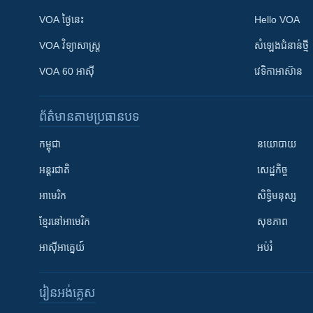
VOA ថ្ងៃនេះ
Hello VOA
VOA ​វិទ្យាសាស្ត្រ
សំឡេង​ជំនាន់​ថ្មី
VOA 60 អាស៊ី
វេទិកា​អាស៊ាន
ព័ត៌មាន​តាមប្រធានបទ​
កម្ពុជា
នយោបាយ
អន្តរជាតិ
សេដ្ឋកិច្ច
អាមេរិក
សិទ្ធិមនុស្ស
ខ្មែរ​នៅអាមេរិក
សុខភាព
អាស៊ីអាគ្នេយ៍
អប់រំ
រៀន​​អង់គ្លេស