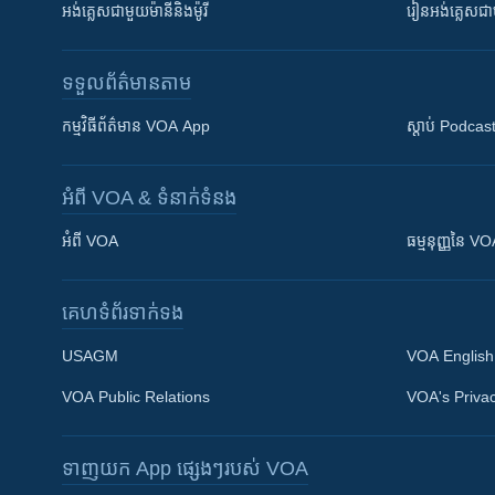
អង់គ្លេស​ជាមួយ​ម៉ានី​និង​ម៉ូរី
រៀន​​​​​​អង់គ្លេ
ទទួល​ព័ត៌មាន​តាម
កម្មវិធី​ព័ត៌មាន VOA App
ស្តាប់ Podcas
អំពី​ VOA & ទំនាក់ទំនង
អំពី​ VOA
ធម្មនុញ្ញ​នៃ V
គេហទំព័រ​​ទាក់ទង
USAGM
VOA English
VOA Public Relations
VOA's Privac
ទាញយក​ App ផ្សេងៗ​របស់​ VOA
Khmer English