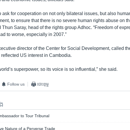
 ask for cooperation on not only bilateral issues, but also huma
ment, to ensure that there is no severe human rights abuse on t
d Thun Saray, head of the rights group Adhoc. “Freedom of expre
ad to worse, especially in 2007.”
cutive director of the Center for Social Development, called the
d reflected US interest in Cambodia.
orld’s superpower, so its voice is so influential,” she said.
Follow us
បោះពុម្ព
ទង
bassador to Tour Tribunal
sive Nature of a Perverse Trade