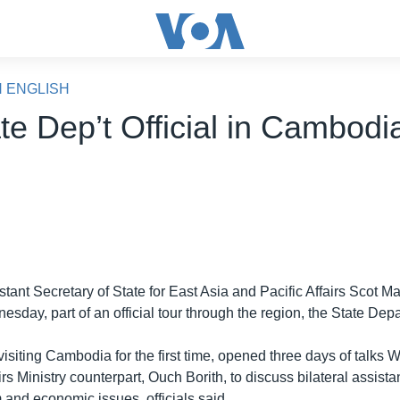
N ENGLISH
e Dep’t Official in Cambodia
ant Secretary of State for East Asia and Pacific Affairs Scot Ma
day, part of an official tour through the region, the State Depa
visiting Cambodia for the first time, opened three days of talks
irs Ministry counterpart, Ouch Borith, to discuss bilateral assista
 and economic issues, officials said.