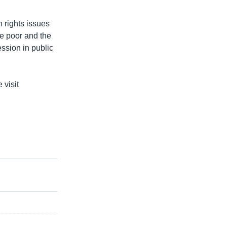
n rights issues
he poor and the
ssion in public
 visit