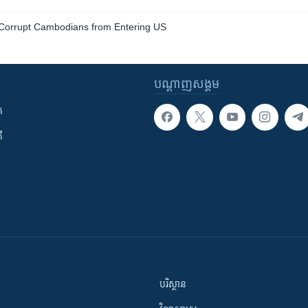
n Corrupt Cambodians from Entering US
បណ្តាញ​សង្គម
ក
ី
បរិស្ថាន