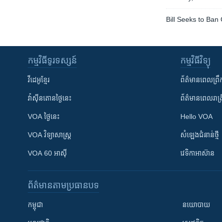
Bill Seeks to Ba
កម្មវិធី​ទូរទស្សន៍
កម្មវិធី​វិទ្យុ
វីដេអូ​ខ្មែរ
ព័ត៌មាន​ពេល​ព្រឹ
វ៉ាស៊ីនតោន​ថ្ងៃ​នេះ
ព័ត៌មាន​​ពេល​រាត្រ
VOA ថ្ងៃនេះ
Hello VOA
VOA ​វិទ្យាសាស្ត្រ
សំឡេង​ជំនាន់​ថ្មី
VOA 60 អាស៊ី
វេទិកា​អាស៊ាន
ព័ត៌មាន​តាមប្រធានបទ​
កម្ពុជា
នយោបាយ