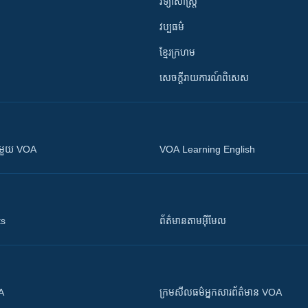
វិទ្យាសាស្រ្ត
វប្បធម៌
ខ្មែរក្រហម
សេចក្តីរាយការណ៍ពិសេស
ស​​ជាមួយ VOA
VOA Learning English
ts
ព័ត៌មាន​តាម​អ៊ីមែល
OA
ក្រម​​​សីលធម៌​​​អ្នក​​​សារព័ត៌មាន VOA