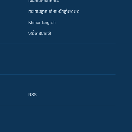
សេរីភាពសារព័ត៌មាន
ការបោះឆ្នោតនៅអាមេរិកឆ្នាំ២០២០
Khmer-English
បទវិចារណកថា
RSS