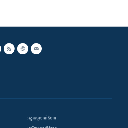
អក្ខរកម្មសារព័ត៌មាន