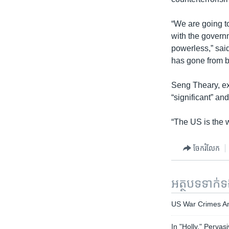
រចនា
សម្ព័ន្ធ​
“We are going to
រំលង​
with the govern
និង​
powerless,” sai
ចូល​
has gone from b
ទៅ​
កាន់​
Seng Theary, exe
ទំព័រ​
“significant” an
ស្វែង​
រក
“The US is the w
ចែករំលែក
អត្ថបទ​ទាក់
US War Crimes Am
In "Holly," Perva