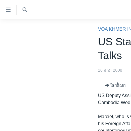
ភ្ជាប់​
ទៅ​
គេហទំព័រ​
ស្វែង​
កម្ពុជា
រក
VOA KHMER I
ទាក់ទង
អន្តរជាតិ
US Stat
រំលង​
និង​
អាមេរិក
Talks
ចូល​
ចិន
ទៅ​​
ទំព័រ​
ហេឡូវីអូអេ
16 មករា 2008
ព័ត៌មាន​​
កម្ពុជាច្នៃប្រតិដ្ឋ
តែ​
ចែករំលែក
ម្តង
ព្រឹត្តិការណ៍ព័ត៌មាន
US Deputy Assist
រំលង​
ទូរទស្សន៍ / វីដេអូ​
Cambodia Wednes
និង​
ចូល​
វិទ្យុ / ផតខាសថ៍
Marciel, who is 
ទៅ​
កម្មវិធីទាំងអស់
his Foreign Affa
ទំព័រ​
counterterrorism