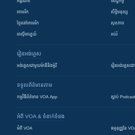
អន្តរជាតិ
សេដ្ឋកិច្ច
អាមេរិក
សិទ្ធិមនុស្ស
ខ្មែរ​នៅអាមេរិក
សុខភាព
អាស៊ីអាគ្នេយ៍
អប់រំ
រៀន​​អង់គ្លេស
អង់គ្លេស​ជាមួយ​ម៉ានី​និង​ម៉ូរី
រៀន​​​​​​អង់គ្លេ
ទទួល​ព័ត៌មាន​តាម
កម្មវិធី​ព័ត៌មាន VOA App
ស្តាប់ Podcas
អំពី​ VOA & ទំនាក់ទំនង
អំពី​ VOA
ធម្មនុញ្ញ​នៃ V