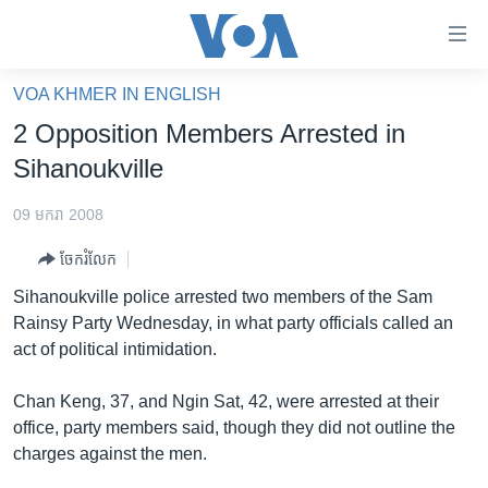
ភ្ជាប់​
ទៅ​
គេហទំព័រ​
VOA KHMER IN ENGLISH
កម្ពុជា
ទាក់ទង
2 Opposition Members Arrested in
រំលង​
អន្តរជាតិ
Sihanoukville
និង​
អាមេរិក
ចូល​
09 មករា 2008
ទៅ​​
ចិន
ទំព័រ​
ចែករំលែក
ហេឡូវីអូអេ
ព័ត៌មាន​​
Sihanoukville police arrested two members of the Sam
តែ​
កម្ពុជាច្នៃប្រតិដ្ឋ
Rainsy Party Wednesday, in what party officials called an
ម្តង
act of political intimidation.
ព្រឹត្តិការណ៍ព័ត៌មាន
រំលង​
និង​
ទូរទស្សន៍ / វីដេអូ​
Chan Keng, 37, and Ngin Sat, 42, were arrested at their
ចូល​
office, party members said, though they did not outline the
វិទ្យុ / ផតខាសថ៍
ទៅ​
charges against the men.
ទំព័រ​
កម្មវិធីទាំងអស់