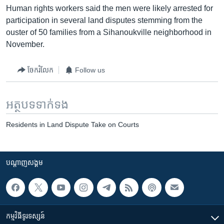
រចនា
Human rights workers said the men were likely arrested for
សម្ព័ន្ធ​
Khmer English
participation in several land disputes stemming from the
រំលង​
ouster of 50 families from a Sihanoukville neighborhood in
និង​
បណ្តាញ​សង្គម
November.
ចូល​
ទៅ​
ចែករំលែក
Follow us
កាន់​
ទំព័រ​
ភាសា
ស្វែង​
អត្ថបទ​ទាក់ទង
រក
Residents in Land Dispute Take on Courts
បណ្តាញ​សង្គម
កម្មវិធី​ទូរទស្សន៍