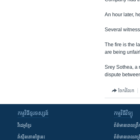
រចនា
សម្ព័ន្ធ​
An hour later, h
រំលង​
និង​
Several witness
ចូល​
ទៅ​
The fire is the 
កាន់​
are being unfai
ទំព័រ​
ស្វែង​
Srey Sothea, a 
រក
dispute between 
ចែករំលែក
កម្មវិធី​ទូរទស្សន៍
កម្មវិធី​វិទ្យុ
វីដេអូ​ខ្មែរ
ព័ត៌មាន​ពេល​ព្រឹ
វ៉ាស៊ីនតោន​ថ្ងៃ​នេះ
ព័ត៌មាន​​ពេល​រាត្រ