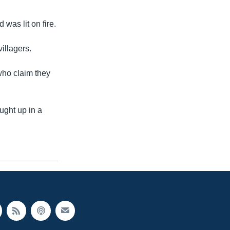
was lit on fire.
illagers.
 who claim they
ught up in a