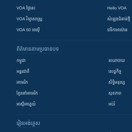
VOA ថ្ងៃនេះ
Hello VOA
VOA ​វិទ្យាសាស្ត្រ
សំឡេង​ជំនាន់​ថ្មី
VOA 60 អាស៊ី
វេទិកា​អាស៊ាន
ព័ត៌មាន​តាមប្រធានបទ​
កម្ពុជា
នយោបាយ
អន្តរជាតិ
សេដ្ឋកិច្ច
អាមេរិក
សិទ្ធិមនុស្ស
ខ្មែរ​នៅអាមេរិក
សុខភាព
អាស៊ីអាគ្នេយ៍
អប់រំ
រៀន​​អង់គ្លេស