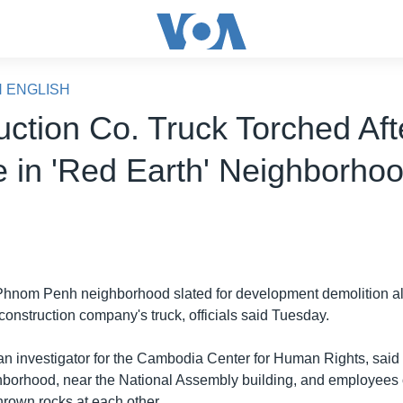
N ENGLISH
uction Co. Truck Torched Aft
e in 'Red Earth' Neighborho
Phnom Penh neighborhood slated for development demolition all
a construction company's truck, officials said Tuesday.
n investigator for the Cambodia Center for Human Rights, said 
borhood, near the National Assembly building, and employees
own rocks at each other.