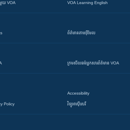
ស​​ជាមួយ VOA
VOA Learning English
ts
ព័ត៌មាន​តាម​អ៊ីមែល
OA
ក្រម​​​សីលធម៌​​​អ្នក​​​សារព័ត៌មាន VOA
Accessibility
y Policy
វិទ្យុ​អាស៊ី​សេរី