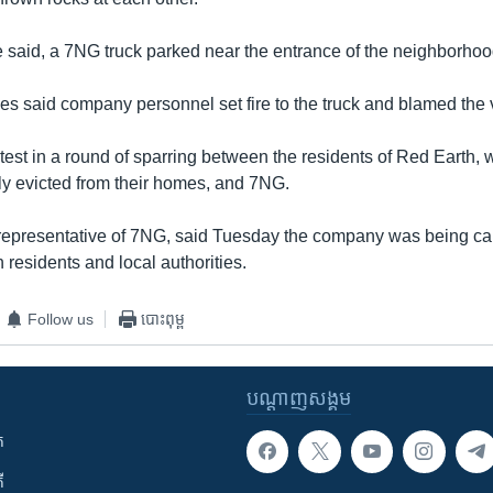
e said, a 7NG truck parked near the entrance of the neighborhood 
es said company personnel set fire to the truck and blamed the v
latest in a round of sparring between the residents of Red Earth,
rly evicted from their homes, and 7NG.
representative of 7NG, said Tuesday the company was being ca
residents and local authorities.
Follow us
បោះពុម្ព
បណ្តាញ​សង្គម
ក
ី