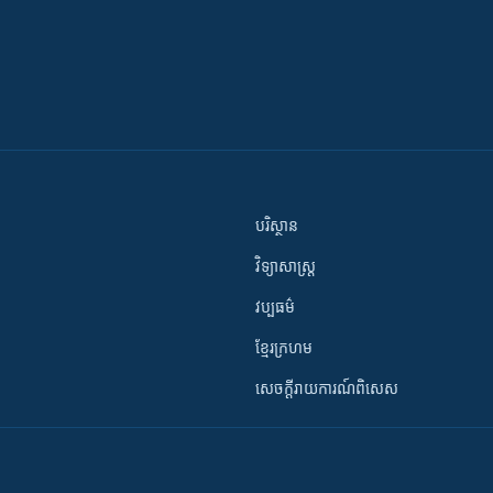
បរិស្ថាន
វិទ្យាសាស្រ្ត
វប្បធម៌
ខ្មែរក្រហម
សេចក្តីរាយការណ៍ពិសេស