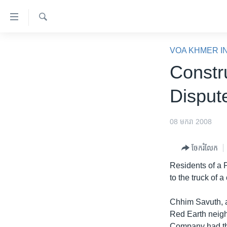
ភ្ជាប់​
ទៅ​
គេហទំព័រ​
ស្វែង​
កម្ពុជា
រក
VOA KHMER I
ទាក់ទង
អន្តរជាតិ
Constr
រំលង​
និង​
អាមេរិក
Disput
ចូល​
ចិន
ទៅ​​
ទំព័រ​
ហេឡូវីអូអេ
08 មករា 2008
ព័ត៌មាន​​
កម្ពុជាច្នៃប្រតិដ្ឋ
តែ​
ចែករំលែក
ម្តង
ព្រឹត្តិការណ៍ព័ត៌មាន
Residents of a 
រំលង​
ទូរទស្សន៍ / វីដេអូ​
to the truck of 
និង​
ចូល​
វិទ្យុ / ផតខាសថ៍
Chhim Savuth, a
ទៅ​
កម្មវិធីទាំងអស់
Red Earth neigh
ទំព័រ​
Company had thr