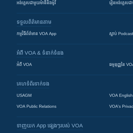
អង់គ្លេស​ជាមួយ​ម៉ានី​និង​ម៉ូរី
រៀន​​​​​​អង់គ្លេ
ទទួល​ព័ត៌មាន​តាម
កម្មវិធី​ព័ត៌មាន VOA App
ស្តាប់ Podcas
អំពី​ VOA & ទំនាក់ទំនង
អំពី​ VOA
ធម្មនុញ្ញ​នៃ V
គេហទំព័រ​​ទាក់ទង
USAGM
VOA English
VOA Public Relations
VOA's Privac
ទាញយក​ App ផ្សេងៗ​របស់​ VOA
Khmer English