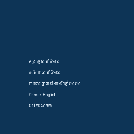
អក្ខរកម្មសារព័ត៌មាន
សេរីភាពសារព័ត៌មាន
ការបោះឆ្នោតនៅអាមេរិកឆ្នាំ២០២០
Khmer-English
បទវិចារណកថា