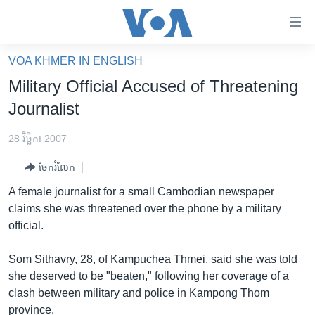
ភ្ជាប់​
ទៅ​
គេហទំព័រ​
VOA KHMER IN ENGLISH
កម្ពុជា
ទាក់ទង
Military Official Accused of Threatening
រំលង​
អន្តរជាតិ
Journalist
និង​
អាមេរិក
ចូល​
28 វិច្ឆិកា 2007
ទៅ​​
ចិន
ទំព័រ​
ចែករំលែក
ហេឡូវីអូអេ
ព័ត៌មាន​​
A female journalist for a small Cambodian newspaper
តែ​
កម្ពុជាច្នៃប្រតិដ្ឋ
claims she was threatened over the phone by a military
ម្តង
official.
ព្រឹត្តិការណ៍ព័ត៌មាន
រំលង​
និង​
ទូរទស្សន៍ / វីដេអូ​
Som Sithavry, 28, of Kampuchea Thmei, said she was told
ចូល​
she deserved to be "beaten," following her coverage of a
វិទ្យុ / ផតខាសថ៍
ទៅ​
clash between military and police in Kampong Thom
ទំព័រ​
កម្មវិធីទាំងអស់
province.