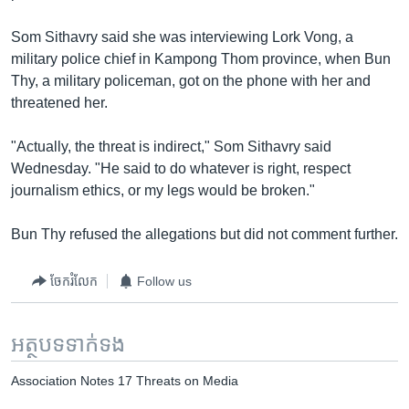
រចនា
សម្ព័ន្ធ​
Khmer English
Som Sithavry said she was interviewing Lork Vong, a
រំលង​
military police chief in Kampong Thom province, when Bun
និង​
បណ្តាញ​សង្គម
Thy, a military policeman, got on the phone with her and
ចូល​
threatened her.
ទៅ​
កាន់​
"Actually, the threat is indirect," Som Sithavry said
ទំព័រ​
ភាសា
Wednesday. "He said to do whatever is right, respect
ស្វែង​
journalism ethics, or my legs would be broken."
រក
Bun Thy refused the allegations but did not comment further.
ចែករំលែក
Follow us
អត្ថបទ​ទាក់ទង
Association Notes 17 Threats on Media