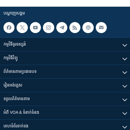
បណ្តាញ​សង្គម
កម្មវិធី​ទូរទស្សន៍
កម្មវិធី​វិទ្យុ
ព័ត៌មាន​តាមប្រធានបទ​
រៀន​​អង់គ្លេស
ទទួល​ព័ត៌មាន​តាម
អំពី​ VOA & ទំនាក់ទំនង
គេហទំព័រ​​ទាក់ទង