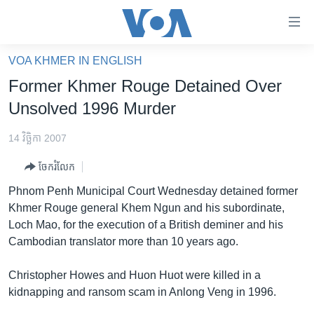
ភ្ជាប់​
ទៅ​
គេហទំព័រ​
VOA KHMER IN ENGLISH
កម្ពុជា
ទាក់ទង
Former Khmer Rouge Detained Over
រំលង​
អន្តរជាតិ
Unsolved 1996 Murder
និង​
អាមេរិក
ចូល​
14 វិច្ឆិកា 2007
ទៅ​​
ចិន
ទំព័រ​
ចែករំលែក
ហេឡូវីអូអេ
ព័ត៌មាន​​
Phnom Penh Municipal Court Wednesday detained former
តែ​
កម្ពុជាច្នៃប្រតិដ្ឋ
Khmer Rouge general Khem Ngun and his subordinate,
ម្តង
Loch Mao, for the execution of a British deminer and his
ព្រឹត្តិការណ៍ព័ត៌មាន
រំលង​
Cambodian translator more than 10 years ago.
និង​
ទូរទស្សន៍ / វីដេអូ​
ចូល​
Christopher Howes and Huon Huot were killed in a
វិទ្យុ / ផតខាសថ៍
ទៅ​
kidnapping and ransom scam in Anlong Veng in 1996.
ទំព័រ​
កម្មវិធីទាំងអស់