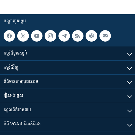
បណ្តាញ​សង្គម
កម្មវិធី​ទូរទស្សន៍
កម្មវិធី​វិទ្យុ
ព័ត៌មាន​តាមប្រធានបទ​
រៀន​​អង់គ្លេស
ទទួល​ព័ត៌មាន​តាម
អំពី​ VOA & ទំនាក់ទំនង