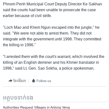
រចនា
Phnom Penh Municipal Court Deputy Director Ke Sakhan
សម្ព័ន្ធ​
Khmer English
said the courts had been unable to prosecute the case
រំលង​
earlier because of civil strife.
និង​
បណ្តាញ​សង្គម
ចូល​
"Loch Mao and Khem Ngun escaped into the jungle," he
ទៅ​
said. "We were not able to arrest them. They did not
កាន់​
integrate with the government until 1998. They committed
ទំព័រ​
ភាសា
the killing in 1996."
ស្វែង​
រក
"I arrested them with the court's warrant, which involved the
killing of an English deminer and his Khmer translator in
1996," said Lt. Gen. Sao Sokha, a police spokesman.
ចែករំលែក
Follow us
អត្ថបទ​ទាក់ទង
Authorities Request Villages in Anlong Veng